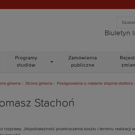
Wyszuki
Biuletyn Informacji Public
Wyszuk
Biuletyn 
DROPDOWN
Programy
Zamówienia
Rejest
studiów
publiczne
zmia
ona główna
Strona główna
Postępowania o nadanie stopnia doktora 
omasz Stachoń
uł rozprawy: „Współzależność przekroczenia kosztu i terminu realizacji