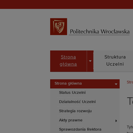
DROPDOWN
Strona
Struktura
główna
Uczelni
Str
Strona główna
Status Uczelni
T
Działalność Uczelni
Strategia rozwoju
Akty prawne
Tyt
Sprawozdania Rektora