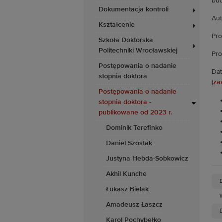
bu
Dokumentacja kontroli
Aut
Kształcenie
Pro
Szkoła Doktorska
Politechniki Wrocławskiej
Pro
Postępowania o nadanie
Dat
stopnia doktora
(
za
Postępowania o nadanie
stopnia doktora -
publikowane od 2023 r.
Dominik Terefinko
Daniel Szostak
Justyna Hebda-Sobkowicz
Akhil Kunche
Łukasz Bielak
Amadeusz Łaszcz
D
Karol Pochybełko