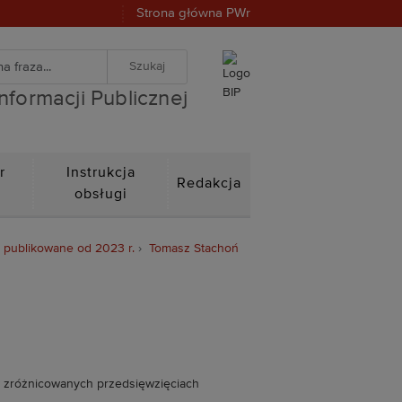
Strona główna PWr
warka
znej
iwanie zaawansowane
Informacji Publicznej
r
Instrukcja
Redakcja
n
obsługi
- publikowane od 2023 r.
Tomasz Stachoń
 w zróżnicowanych przedsięwzięciach