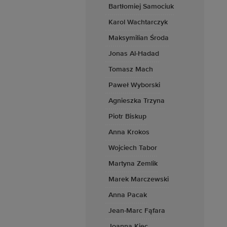
Bartłomiej Samociuk
Karol Wachtarczyk
Maksymilian Środa
Jonas Al-Hadad
Tomasz Mach
Paweł Wyborski
Agnieszka Trzyna
Piotr Biskup
Anna Krokos
Wojciech Tabor
Martyna Zemlik
Marek Marczewski
Anna Pacak
Jean-Marc Fąfara
Joanna Kiec