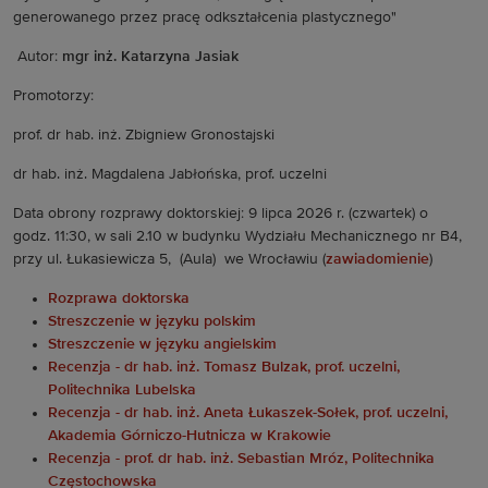
generowanego przez pracę odkształcenia plastycznego"
Autor:
mgr inż. Katarzyna Jasiak
Promotorzy:
prof. dr hab. inż. Zbigniew Gronostajski
dr hab. inż. Magdalena Jabłońska, prof. uczelni
Data obrony rozprawy doktorskiej: 9 lipca 2026 r. (czwartek) o
godz. 11:30, w sali 2.10 w budynku Wydziału Mechanicznego nr B4,
przy ul. Łukasiewicza 5, (Aula) we Wrocławiu (
zawiadomienie
)
Rozprawa doktorska
Streszczenie w języku polskim
Streszczenie w języku angielskim
Recenzja - dr hab. inż. Tomasz Bulzak, prof. uczelni,
Politechnika Lubelska
Recenzja - dr hab. inż. Aneta Łukaszek-Sołek, prof. uczelni,
Akademia Górniczo-Hutnicza w Krakowie
Recenzja - prof. dr hab. inż. Sebastian Mróz, Politechnika
Częstochowska