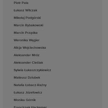
Piotr Pala
Łukasz Witczak
Mikołaj Podgórski
Marcin Rybakowski
Marcin Prządka
Weronika Węgier
Alicja Wojciechowska
Aleksander Mróz
Aleksander Cieślak
Sylwia Łukaszczykiewicz
Mateusz Dziubek
Natalia Łobacz-Raźny
Łukasz Józefowicz
Monika Górnik
Franciszek Hackemer