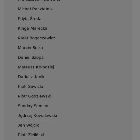
Michał Pasztetnik
Edyta Środa
Kinga Marecka
Rafał Bogaczewicz
Marcin Sojka
Daniel Szopa
Mateusz Kołodziej
Dariusz Janik
Piotr Sawicki
Piotr Godziewski
Sunday Samson
Jędrzej Kowalewski
Jan Wójcik
Piotr Zieliński