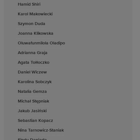
Hamid Shiri
Karol Makowiecki
Szymon Duda
Joanna Klikowska
Oluwafunmilola Oladipo
Adrianna Graja
Agata Tołłoczko
Daniel Wiczew
Karolina Sobczyk
Natalia Gemza
Michał Stępniak
Jakub Jasiński
Sebastian Kopacz
Nina Tarnowicz-Staniak