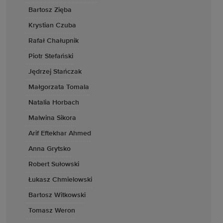
Bartosz Zięba
Krystian Czuba
Rafał Chałupnik
Piotr Stefański
Jędrzej Stańczak
Małgorzata Tomala
Natalia Horbach
Malwina Sikora
Arif Eftekhar Ahmed
Anna Grytsko
Robert Sułowski
Łukasz Chmielowski
Bartosz Witkowski
Tomasz Weron