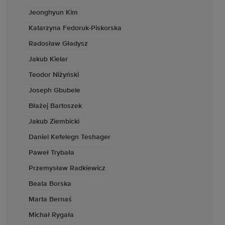
Jeonghyun Kim
Katarzyna Fedoruk-Piskorska
Radosław Gładysz
Jakub Kielar
Teodor Niżyński
Joseph Gbubele
Błażej Bartoszek
Jakub Ziembicki
Daniel Kefelegn Teshager
Paweł Trybała
Przemysław Radkiewicz
Beata Borska
Marta Bernaś
Michał Rygała