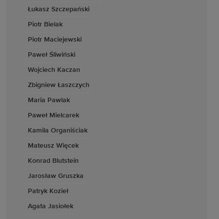
Łukasz Szczepański
Piotr Bielak
Piotr Maciejewski
Paweł Śliwiński
Wojciech Kaczan
Zbigniew Łaszczych
Maria Pawlak
Paweł Mielcarek
Kamila Organiściak
Mateusz Więcek
Konrad Blutstein
Jarosław Gruszka
Patryk Kozieł
Agata Jasiołek