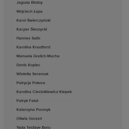
Jagoda Błotny
Wojciech Łapa
Karol Świerczyński
Kacper Śleszycki
Hannes Salin
Karolina Krautforst
Manuela Grelich-Mucha
Denis Kopiec
Wioletta Seremak
Patrycja Pokora
Karolina Ciesiołkiewicz-Klepek
Patryk Fałat
Katarzyna Posmyk
Oliwia Gorzeń
Yada Tesfaye Boru