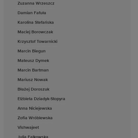
Zuzanna Wrzeszcz
Damian Fafuła
Karolina Stefańska
Maciej Borowczak
Krzysztof Towarnicki
Marcin Biegun
Mateusz Dymek
Marcin Bartman
Mariusz Nowak
Błażej Doroszuk
Elżbieta Dziadyk-Stopyra
Anna Niciejewska
Zofia Wróblewska
Vishwajeet
Julia Falkowska