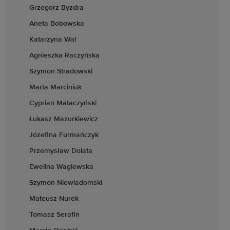
Grzegorz Byzdra
Aneta Bobowska
Katarzyna Wal
Agnieszka Raczyńska
Szymon Stradowski
Marta Marciniuk
Cyprian Mataczyński
Łukasz Mazurkiewicz
Józefina Furmańczyk
Przemysław Dolata
Ewelina Waglewska
Szymon Niewiadomski
Mateusz Nurek
Tomasz Serafin