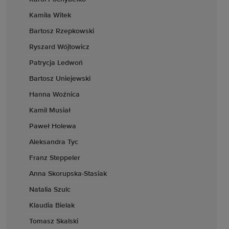
Kamila Witek
Bartosz Rzepkowski
Ryszard Wójtowicz
Patrycja Ledwoń
Bartosz Uniejewski
Hanna Woźnica
Kamil Musiał
Paweł Holewa
Aleksandra Tyc
Franz Steppeler
Anna Skorupska-Stasiak
Natalia Szulc
Klaudia Bielak
Tomasz Skalski