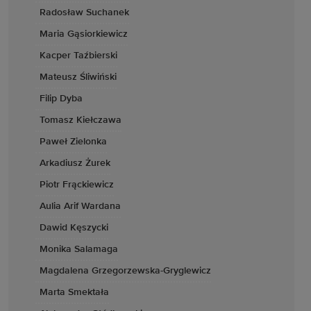
Radosław Suchanek
Maria Gąsiorkiewicz
Kacper Taźbierski
Mateusz Śliwiński
Filip Dyba
Tomasz Kiełczawa
Paweł Zielonka
Arkadiusz Żurek
Piotr Frąckiewicz
Aulia Arif Wardana
Dawid Kęszycki
Monika Salamaga
Magdalena Grzegorzewska-Gryglewicz
Marta Smektała