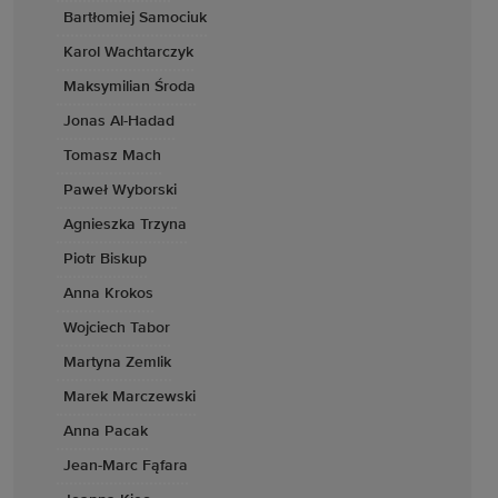
Bartłomiej Samociuk
Karol Wachtarczyk
Maksymilian Środa
Jonas Al-Hadad
Tomasz Mach
Paweł Wyborski
Agnieszka Trzyna
Piotr Biskup
Anna Krokos
Wojciech Tabor
Martyna Zemlik
Marek Marczewski
Anna Pacak
Jean-Marc Fąfara