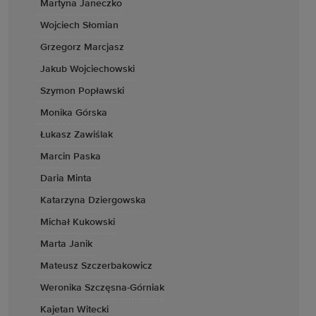
Martyna Janeczko
Wojciech Słomian
Grzegorz Marcjasz
Jakub Wojciechowski
Szymon Popławski
Monika Górska
Łukasz Zawiślak
Marcin Paska
Daria Minta
Katarzyna Dziergowska
Michał Kukowski
Marta Janik
Mateusz Szczerbakowicz
Weronika Szczęsna-Górniak
Kajetan Witecki