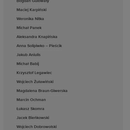
Bogdan Gulowaty
Maciej Karpiński
Weronika Nitka
Michał Panek
Aleksandra Knapińska
Anna Solipiwko – Pieścik
Jakub Aniulis
Michał Babij
Krzysztof Legawiec
Wojciech Żuławiński
Magdalena Braun-Giwerska
Marcin Ochman
Łukasz Skomra
Jacek Bieńkowski
Wojciech Dobrowolski