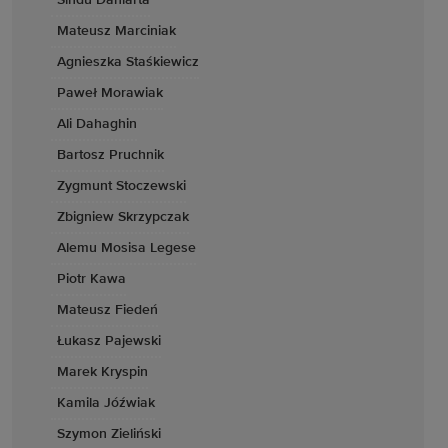
Sindu Daniarta
Mateusz Marciniak
Agnieszka Staśkiewicz
Paweł Morawiak
Ali Dahaghin
Bartosz Pruchnik
Zygmunt Stoczewski
Zbigniew Skrzypczak
Alemu Mosisa Legese
Piotr Kawa
Mateusz Fiedeń
Łukasz Pajewski
Marek Kryspin
Kamila Jóźwiak
Szymon Zieliński