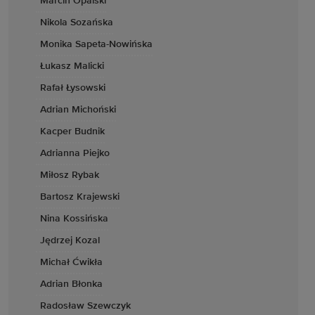
Marcin Opalski
Nikola Sozańska
Monika Sapeta-Nowińska
Łukasz Malicki
Rafał Łysowski
Adrian Michoński
Kacper Budnik
Adrianna Piejko
Miłosz Rybak
Bartosz Krajewski
Nina Kossińska
Jędrzej Kozal
Michał Ćwikła
Adrian Błonka
Radosław Szewczyk