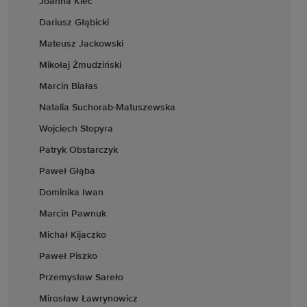
Joanna Kiec
Dariusz Głąbicki
Mateusz Jackowski
Mikołaj Żmudziński
Marcin Białas
Natalia Suchorab-Matuszewska
Wojciech Stopyra
Patryk Obstarczyk
Paweł Głąba
Dominika Iwan
Marcin Pawnuk
Michał Kijaczko
Paweł Piszko
Przemysław Sareło
Mirosław Ławrynowicz