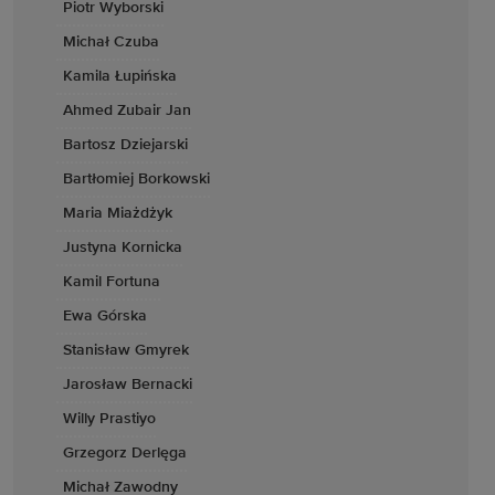
Piotr Wyborski
Michał Czuba
Kamila Łupińska
Ahmed Zubair Jan
Bartosz Dziejarski
Bartłomiej Borkowski
Maria Miażdżyk
Justyna Kornicka
Kamil Fortuna
Ewa Górska
Stanisław Gmyrek
Jarosław Bernacki
Willy Prastiyo
Grzegorz Derlęga
Michał Zawodny