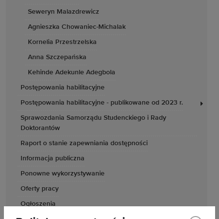
Seweryn Malazdrewicz
Agnieszka Chowaniec-Michalak
Kornelia Przestrzelska
Anna Szczepańska
Kehinde Adekunle Adegbola
Postępowania habilitacyjne
Postępowania habilitacyjne - publikowane od 2023 r.
Sprawozdania Samorządu Studenckiego i Rady
Doktorantów
Raport o stanie zapewniania dostępności
Informacja publiczna
Ponowne wykorzystywanie
Oferty pracy
Ogłoszenia