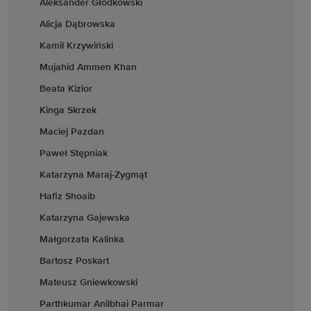
Aleksander Głódkowski
Alicja Dąbrowska
Kamil Krzywiński
Mujahid Ammen Khan
Beata Kizior
Kinga Skrzek
Maciej Pazdan
Paweł Stępniak
Katarzyna Maraj-Zygmąt
Hafiz Shoaib
Katarzyna Gajewska
Małgorzata Kalinka
Bartosz Poskart
Mateusz Gniewkowski
Parthkumar Anilbhai Parmar