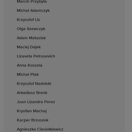
Marcin Przybyła
Michał Adamczyk
Krzysztof Lis
Olga Szewczyk
Adam Matusiak
Maciej Dajek
Lizaveta Petrusevich
Anna Koszela
Michał Ptak
Krzysztof Nadolski
Arkadiusz Brenk
Juan Lizandra Perez
Krystian Machaj
Kacper Brzuszek
Agnieszka Ciesiołkiewicz