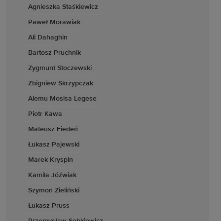
Agnieszka Staśkiewicz
Paweł Morawiak
Ali Dahaghin
Bartosz Pruchnik
Zygmunt Stoczewski
Zbigniew Skrzypczak
Alemu Mosisa Legese
Piotr Kawa
Mateusz Fiedeń
Łukasz Pajewski
Marek Kryspin
Kamila Jóźwiak
Szymon Zieliński
Łukasz Pruss