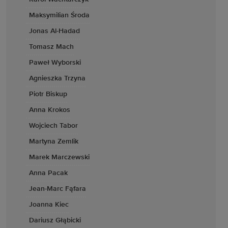
Maksymilian Środa
Jonas Al-Hadad
Tomasz Mach
Paweł Wyborski
Agnieszka Trzyna
Piotr Biskup
Anna Krokos
Wojciech Tabor
Martyna Zemlik
Marek Marczewski
Anna Pacak
Jean-Marc Fąfara
Joanna Kiec
Dariusz Głąbicki