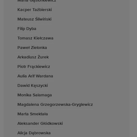
Maria Gąsiorkiewicz
Kacper Taźbierski
Mateusz Śliwiński
Filip Dyba
Tomasz Kiełczawa
Paweł Zielonka
Arkadiusz Żurek
Piotr Frąckiewicz
Aulia Arif Wardana
Dawid Kęszycki
Monika Salamaga
Magdalena Grzegorzewska-Gryglewicz
Marta Smektała
Aleksander Głódkowski
Alicja Dąbrowska