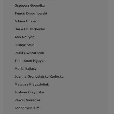
Grzegorz Gomółka
Tymon Dmochowski
Adrian Chajec
Daria Hlushchenko
Anh Nguyen
Łukasz Stala
Rafał Owczarczak
Than Xuan Nguyen
Maria Hajłasz
Joanna Gronostajska-Kadecka
Mateusz Krzysztofiak
Justyna Grzymska
Paweł Nieradka
Jeonghyun Kim