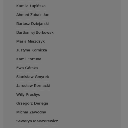
Kamila Łupińska
Ahmed Zubair Jan
Bartosz Dziejarski
Bartłomiej Borkowski
Maria Miażdżyk
Justyna Kornicka
Kamil Fortuna
Ewa Górska
Stanisław Gmyrek
Jarosław Bernacki
Willy Prastiyo
Grzegorz Derlęga
Michał Zawodny
Seweryn Malazdrewicz