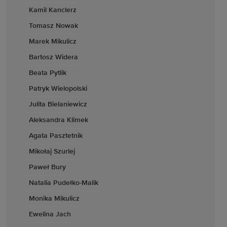
Kamil Kanclerz
Tomasz Nowak
Marek Mikulicz
Bartosz Widera
Beata Pytlik
Patryk Wielopolski
Julita Bielaniewicz
Aleksandra Klimek
Agata Pasztetnik
Mikołaj Szurlej
Paweł Bury
Natalia Pudełko-Malik
Monika Mikulicz
Ewelina Jach