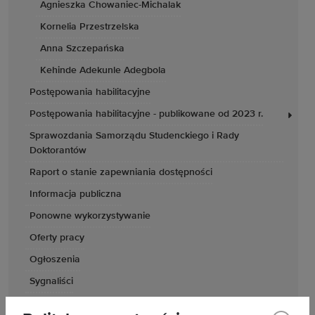
Agnieszka Chowaniec-Michalak
Kornelia Przestrzelska
Anna Szczepańska
Kehinde Adekunle Adegbola
Postępowania habilitacyjne
Postępowania habilitacyjne - publikowane od 2023 r.
Sprawozdania Samorządu Studenckiego i Rady
Doktorantów
Raport o stanie zapewniania dostępności
Informacja publiczna
Ponowne wykorzystywanie
Oferty pracy
Ogłoszenia
Sygnaliści
Struktura Uczelni