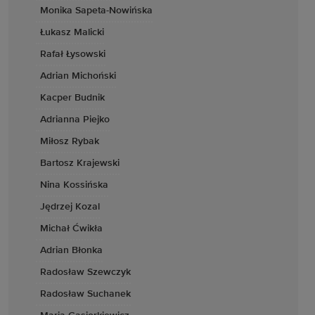
Monika Sapeta-Nowińska
Łukasz Malicki
Rafał Łysowski
Adrian Michoński
Kacper Budnik
Adrianna Piejko
Miłosz Rybak
Bartosz Krajewski
Nina Kossińska
Jędrzej Kozal
Michał Ćwikła
Adrian Błonka
Radosław Szewczyk
Radosław Suchanek