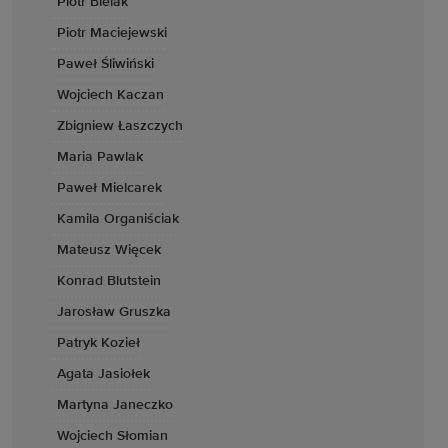
Piotr Bielak
Piotr Maciejewski
Paweł Śliwiński
Wojciech Kaczan
Zbigniew Łaszczych
Maria Pawlak
Paweł Mielcarek
Kamila Organiściak
Mateusz Więcek
Konrad Blutstein
Jarosław Gruszka
Patryk Kozieł
Agata Jasiołek
Martyna Janeczko
Wojciech Słomian