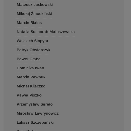
Mateusz Jackowski
Mikołaj Żmudziński
Marcin Białas
Natalia Suchorab-Matuszewska
Wojciech Stopyra
Patryk Obstarczyk
Paweł Głąba
Dominika Iwan
Marcin Pawnuk
Michał Kijaczko
Paweł Piszko
Przemysław Sareło
Mirosław Ławrynowicz
Łukasz Szczepański