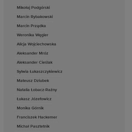
Mikołaj Podgórski
Marcin Rybakowski
Marcin Prządka
Weronika Węgier
Alicja Wojciechowska
Aleksander Mróz
Aleksander Cieślak
Sylwia Łukaszczykiewicz
Mateusz Dziubek
Natalia Łobacz-Raźny
Łukasz Józefowicz
Monika Górnik
Franciszek Hackemer
Michał Pasztetnik