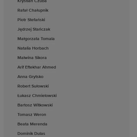
Krystian Czuba
Rafał Chałupnik
Piotr Stefański
Jędrzej Stańczak
Małgorzata Tomala
Natalia Horbach
Malwina Sikora
Arif Eftekhar Ahmed
Anna Grytsko
Robert Sułowski
Łukasz Chmielowski
Bartosz Witkowski
Tomasz Weron
Beata Merenda
Dominik Dulas