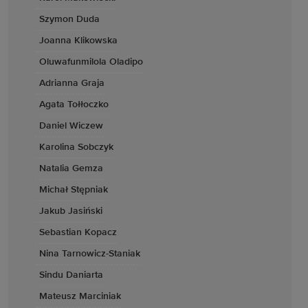
Szymon Duda
Joanna Klikowska
Oluwafunmilola Oladipo
Adrianna Graja
Agata Tołłoczko
Daniel Wiczew
Karolina Sobczyk
Natalia Gemza
Michał Stępniak
Jakub Jasiński
Sebastian Kopacz
Nina Tarnowicz-Staniak
Sindu Daniarta
Mateusz Marciniak