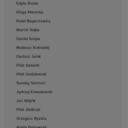
Edyta Środa
Kinga Marecka
Rafał Bogaczewicz
Marcin Sojka
Daniel Szopa
Mateusz Kołodziej
Dariusz Janik
Piotr Sawicki
Piotr Godziewski
Sunday Samson
Jędrzej Kowalewski
Jan Wójcik
Piotr Zieliński
Grzegorz Byzdra
Aneta Bobowska