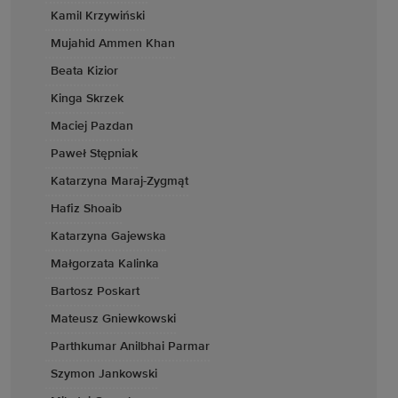
Kamil Krzywiński
Mujahid Ammen Khan
Beata Kizior
Kinga Skrzek
Maciej Pazdan
Paweł Stępniak
Katarzyna Maraj-Zygmąt
Hafiz Shoaib
Katarzyna Gajewska
Małgorzata Kalinka
Bartosz Poskart
Mateusz Gniewkowski
Parthkumar Anilbhai Parmar
Szymon Jankowski