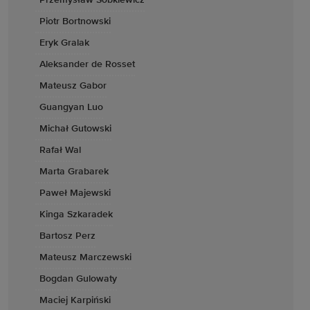
Przemysław Sobkiewicz
Piotr Bortnowski
Eryk Gralak
Aleksander de Rosset
Mateusz Gabor
Guangyan Luo
Michał Gutowski
Rafał Wal
Marta Grabarek
Paweł Majewski
Kinga Szkaradek
Bartosz Perz
Mateusz Marczewski
Bogdan Gulowaty
Maciej Karpiński