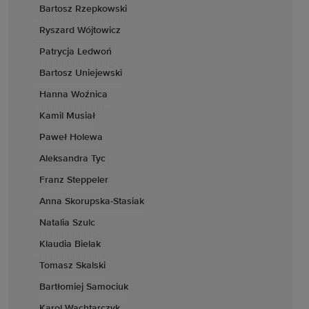
Bartosz Rzepkowski
Ryszard Wójtowicz
Patrycja Ledwoń
Bartosz Uniejewski
Hanna Woźnica
Kamil Musiał
Paweł Holewa
Aleksandra Tyc
Franz Steppeler
Anna Skorupska-Stasiak
Natalia Szulc
Klaudia Bielak
Tomasz Skalski
Bartłomiej Samociuk
Karol Wachtarczyk