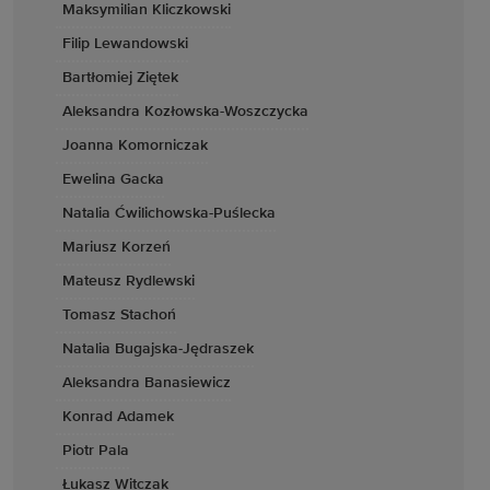
Maksymilian Kliczkowski
Filip Lewandowski
Bartłomiej Ziętek
Aleksandra Kozłowska-Woszczycka
Joanna Komorniczak
Ewelina Gacka
Natalia Ćwilichowska-Puślecka
Mariusz Korzeń
Mateusz Rydlewski
Tomasz Stachoń
Natalia Bugajska-Jędraszek
Aleksandra Banasiewicz
Konrad Adamek
Piotr Pala
Łukasz Witczak