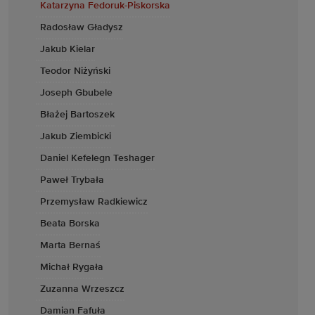
Katarzyna Fedoruk-Piskorska
Radosław Gładysz
Jakub Kielar
Teodor Niżyński
Joseph Gbubele
Błażej Bartoszek
Jakub Ziembicki
Daniel Kefelegn Teshager
Paweł Trybała
Przemysław Radkiewicz
Beata Borska
Marta Bernaś
Michał Rygała
Zuzanna Wrzeszcz
Damian Fafuła