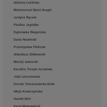
Adriana Łozińska
Mohammad Siami Araghi
Justyna Bącela
Paulina Jagódka
Dąbrówka Biegańska
Daria Nowinski
Przemysław Pietrzak
Arkadiusz Ziółkowski
Maciej Jaworski
Karolina Torzyk-Jurowska
Julia Lenczewska
Dorota Tomaszewska-Rolla
Alicja Krawczyńska
Hamid Shiri
Karol Makowiecki