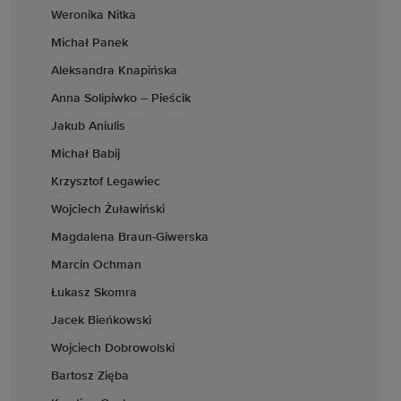
Weronika Nitka
Michał Panek
Aleksandra Knapińska
Anna Solipiwko – Pieścik
Jakub Aniulis
Michał Babij
Krzysztof Legawiec
Wojciech Żuławiński
Magdalena Braun-Giwerska
Marcin Ochman
Łukasz Skomra
Jacek Bieńkowski
Wojciech Dobrowolski
Bartosz Zięba