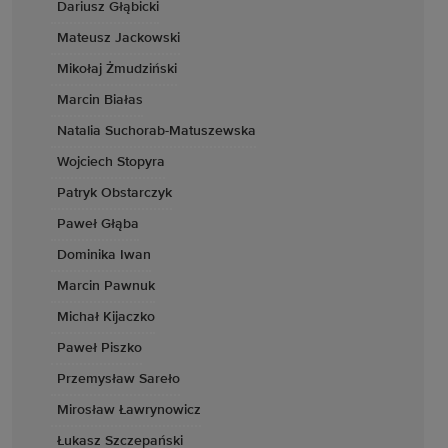
Dariusz Głąbicki
Mateusz Jackowski
Mikołaj Żmudziński
Marcin Białas
Natalia Suchorab-Matuszewska
Wojciech Stopyra
Patryk Obstarczyk
Paweł Głąba
Dominika Iwan
Marcin Pawnuk
Michał Kijaczko
Paweł Piszko
Przemysław Sareło
Mirosław Ławrynowicz
Łukasz Szczepański