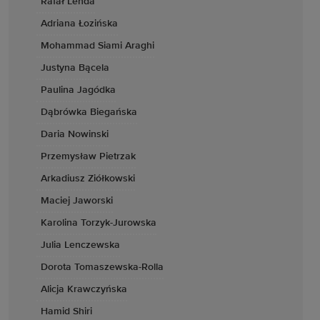
Rafał Lenda
Adriana Łozińska
Mohammad Siami Araghi
Justyna Bącela
Paulina Jagódka
Dąbrówka Biegańska
Daria Nowinski
Przemysław Pietrzak
Arkadiusz Ziółkowski
Maciej Jaworski
Karolina Torzyk-Jurowska
Julia Lenczewska
Dorota Tomaszewska-Rolla
Alicja Krawczyńska
Hamid Shiri