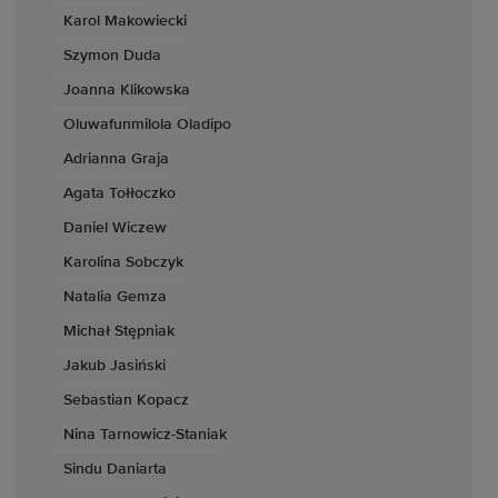
Karol Makowiecki
Szymon Duda
Joanna Klikowska
Oluwafunmilola Oladipo
Adrianna Graja
Agata Tołłoczko
Daniel Wiczew
Karolina Sobczyk
Natalia Gemza
Michał Stępniak
Jakub Jasiński
Sebastian Kopacz
Nina Tarnowicz-Staniak
Sindu Daniarta