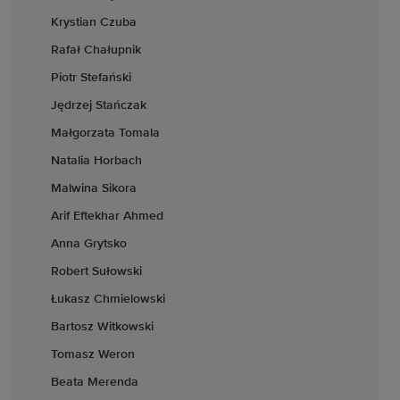
Krystian Czuba
Rafał Chałupnik
Piotr Stefański
Jędrzej Stańczak
Małgorzata Tomala
Natalia Horbach
Malwina Sikora
Arif Eftekhar Ahmed
Anna Grytsko
Robert Sułowski
Łukasz Chmielowski
Bartosz Witkowski
Tomasz Weron
Beata Merenda