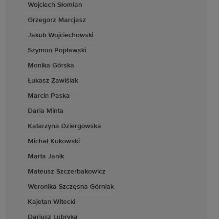
Wojciech Słomian
Grzegorz Marcjasz
Jakub Wojciechowski
Szymon Popławski
Monika Górska
Łukasz Zawiślak
Marcin Paska
Daria Minta
Katarzyna Dziergowska
Michał Kukowski
Marta Janik
Mateusz Szczerbakowicz
Weronika Szczęsna-Górniak
Kajetan Witecki
Dariusz Lubryka