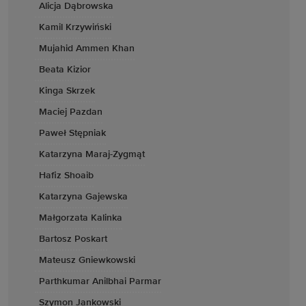
Alicja Dąbrowska
Kamil Krzywiński
Mujahid Ammen Khan
Beata Kizior
Kinga Skrzek
Maciej Pazdan
Paweł Stępniak
Katarzyna Maraj-Zygmąt
Hafiz Shoaib
Katarzyna Gajewska
Małgorzata Kalinka
Bartosz Poskart
Mateusz Gniewkowski
Parthkumar Anilbhai Parmar
Szymon Jankowski