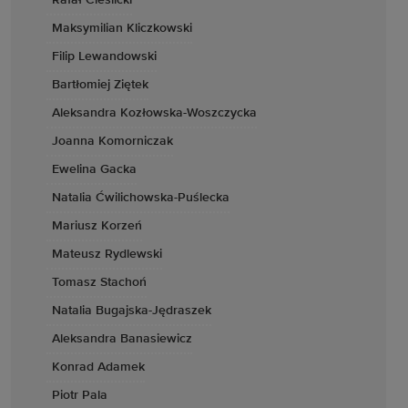
Rafał Cieślicki
Maksymilian Kliczkowski
Filip Lewandowski
Bartłomiej Ziętek
Aleksandra Kozłowska-Woszczycka
Joanna Komorniczak
Ewelina Gacka
Natalia Ćwilichowska-Puślecka
Mariusz Korzeń
Mateusz Rydlewski
Tomasz Stachoń
Natalia Bugajska-Jędraszek
Aleksandra Banasiewicz
Konrad Adamek
Piotr Pala