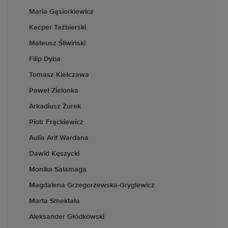
Maria Gąsiorkiewicz
Kacper Taźbierski
Mateusz Śliwiński
Filip Dyba
Tomasz Kiełczawa
Paweł Zielonka
Arkadiusz Żurek
Piotr Frąckiewicz
Aulia Arif Wardana
Dawid Kęszycki
Monika Salamaga
Magdalena Grzegorzewska-Gryglewicz
Marta Smektała
Aleksander Głódkowski