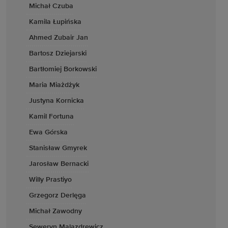
Michał Czuba
Kamila Łupińska
Ahmed Zubair Jan
Bartosz Dziejarski
Bartłomiej Borkowski
Maria Miażdżyk
Justyna Kornicka
Kamil Fortuna
Ewa Górska
Stanisław Gmyrek
Jarosław Bernacki
Willy Prastiyo
Grzegorz Derlęga
Michał Zawodny
Seweryn Malazdrewicz