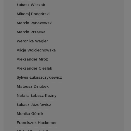
Łukasz Witczak
Mikołaj Podgórski
Marcin Rybakowski
Marcin Prządka
Weronika Węgier
Alicja Wojciechowska
Aleksander Mróz
Aleksander Cieślak
Sylwia Łukaszczykiewicz
Mateusz Dziubek
Natalia Łobacz-Raźny
Łukasz Józefowicz
Monika Górnik
Franciszek Hackemer