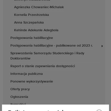
Agnieszka Chowaniec-Michalak
Kornelia Przestrzelska
Anna Szczepańska
Kehinde Adekunle Adegbola
Postępowania habilitacyjne
Postępowania habilitacyjne - publikowane od 2023 r.
Sprawozdania Samorządu Studenckiego i Rady
Doktorantów
Raport o stanie zapewniania dostępności
Informacja publiczna
Ponowne wykorzystywanie
Oferty pracy
Ogłoszenia
Sygnaliści