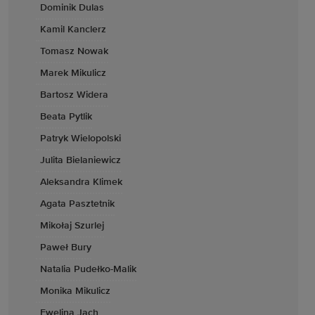
Dominik Dulas
Kamil Kanclerz
Tomasz Nowak
Marek Mikulicz
Bartosz Widera
Beata Pytlik
Patryk Wielopolski
Julita Bielaniewicz
Aleksandra Klimek
Agata Pasztetnik
Mikołaj Szurlej
Paweł Bury
Natalia Pudełko-Malik
Monika Mikulicz
Ewelina Jach