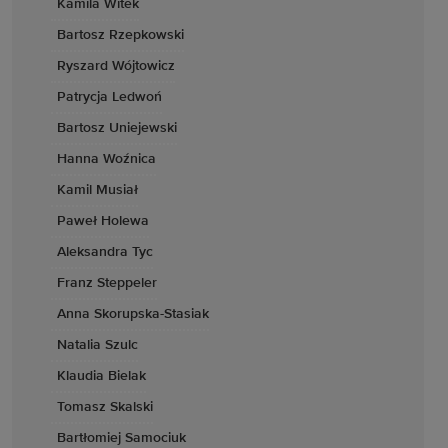
Kamila Witek
Bartosz Rzepkowski
Ryszard Wójtowicz
Patrycja Ledwoń
Bartosz Uniejewski
Hanna Woźnica
Kamil Musiał
Paweł Holewa
Aleksandra Tyc
Franz Steppeler
Anna Skorupska-Stasiak
Natalia Szulc
Klaudia Bielak
Tomasz Skalski
Bartłomiej Samociuk