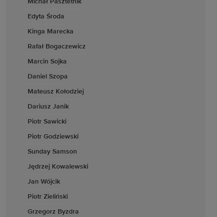
Michał Pasztetnik
Edyta Środa
Kinga Marecka
Rafał Bogaczewicz
Marcin Sojka
Daniel Szopa
Mateusz Kołodziej
Dariusz Janik
Piotr Sawicki
Piotr Godziewski
Sunday Samson
Jędrzej Kowalewski
Jan Wójcik
Piotr Zieliński
Grzegorz Byzdra