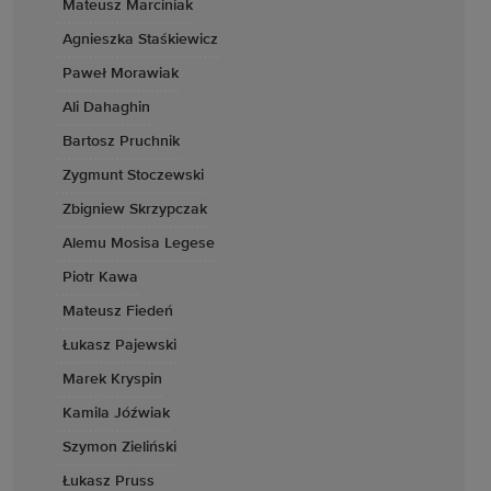
Mateusz Marciniak
Agnieszka Staśkiewicz
Paweł Morawiak
Ali Dahaghin
Bartosz Pruchnik
Zygmunt Stoczewski
Zbigniew Skrzypczak
Alemu Mosisa Legese
Piotr Kawa
Mateusz Fiedeń
Łukasz Pajewski
Marek Kryspin
Kamila Jóźwiak
Szymon Zieliński
Łukasz Pruss