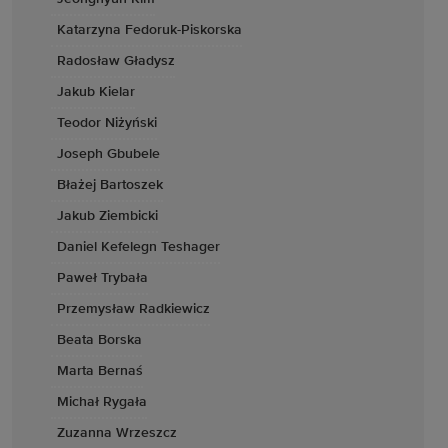
Katarzyna Fedoruk-Piskorska
Radosław Gładysz
Jakub Kielar
Teodor Niżyński
Joseph Gbubele
Błażej Bartoszek
Jakub Ziembicki
Daniel Kefelegn Teshager
Paweł Trybała
Przemysław Radkiewicz
Beata Borska
Marta Bernaś
Michał Rygała
Zuzanna Wrzeszcz