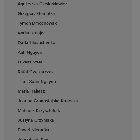
Agnieszka Ciesiołkiewicz
Grzegorz Gomółka
Tymon Dmochowski
Adrian Chajec
Daria Hlushchenko
Anh Nguyen
Łukasz Stala
Rafał Owczarczak
Than Xuan Nguyen
Maria Hajłasz
Joanna Gronostajska-Kadecka
Mateusz Krzysztofiak
Justyna Grzymska
Paweł Nieradka
Jeonghyun Kim