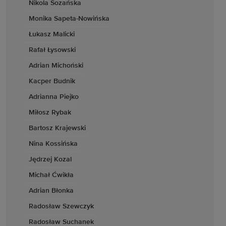
Nikola Sozańska
Monika Sapeta-Nowińska
Łukasz Malicki
Rafał Łysowski
Adrian Michoński
Kacper Budnik
Adrianna Piejko
Miłosz Rybak
Bartosz Krajewski
Nina Kossińska
Jędrzej Kozal
Michał Ćwikła
Adrian Błonka
Radosław Szewczyk
Radosław Suchanek