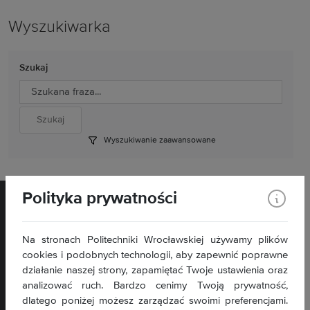
Wyszukiwarka
Szukaj
Wyszukiwanie zaawansowane
Polityka prywatności
Na stronach Politechniki Wrocławskiej używamy plików
cookies i podobnych technologii, aby zapewnić poprawne
działanie naszej strony, zapamiętać Twoje ustawienia oraz
Wybrzeże Wyspiańskiego 27, 50- 370 Wrocław
analizować ruch. Bardzo cenimy Twoją prywatność,
Kontakt »
dlatego poniżej możesz zarządzać swoimi preferencjami.
Deklaracja dostępności BIP »