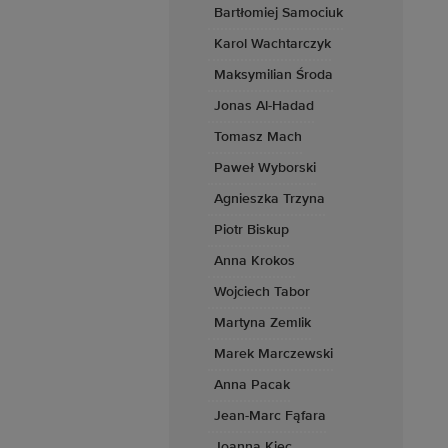
Bartłomiej Samociuk
Karol Wachtarczyk
Maksymilian Środa
Jonas Al-Hadad
Tomasz Mach
Paweł Wyborski
Agnieszka Trzyna
Piotr Biskup
Anna Krokos
Wojciech Tabor
Martyna Zemlik
Marek Marczewski
Anna Pacak
Jean-Marc Fąfara
Joanna Kiec