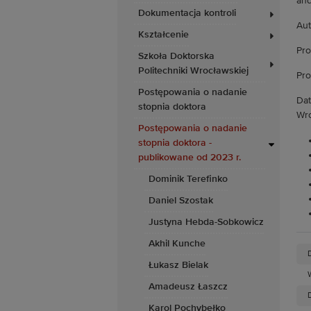
and
Dokumentacja kontroli
Aut
Kształcenie
Pro
Szkoła Doktorska
Politechniki Wrocławskiej
Pro
Postępowania o nadanie
Dat
stopnia doktora
Wro
Postępowania o nadanie
stopnia doktora -
publikowane od 2023 r.
Dominik Terefinko
Daniel Szostak
Justyna Hebda-Sobkowicz
Akhil Kunche
Łukasz Bielak
Amadeusz Łaszcz
D
Karol Pochybełko