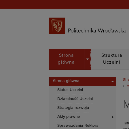
DROPDOWN
Strona
Struktura
główna
Uczelni
Str
Strona główna
M
Status Uczelni
Działalność Uczelni
M
Strategia rozwoju
Akty prawne
Tyt
Sprawozdania Rektora