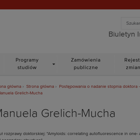
Wyszuki
Biuletyn Informacji Public
Wyszuk
Biuletyn 
DROPDOWN
Programy
Zamówienia
Rejest
studiów
publiczne
zmia
ona główna
Strona główna
Postępowania o nadanie stopnia doktora 
anuela Grelich-Mucha
anuela Grelich-Mucha
uł rozprawy doktorskiej: "Amyloids: correlating autofluorescence in on