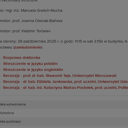
 secondary structure"
or: mgr inż. Manuela Grelich-Mucha
motor: prof. Joanna Olesiak-Bańska
motor: prof. Vladimir Torbeev
a obrony: 29 października 2025 r. o godz. 11.15 w sali 2.15b w budynku
cławiu (
zawiadomienie
)
Rozprawa doktorska
Streszczenie w języku polskim
Streszczenie w języku angielskim
Recenzja - prof. dr hab. Sławomir Sęk, Uniwersytet Warszawski
Recenzja - dr hab. Elżbieta Jankowska, prof. uczelni, Uniwersytet Gda
Recenzja - dr hab. inż. Katarzyna Matras-Postołek, prof. uczelni, Pol
Data wytworzenia
Wytwórca
ata publikacji