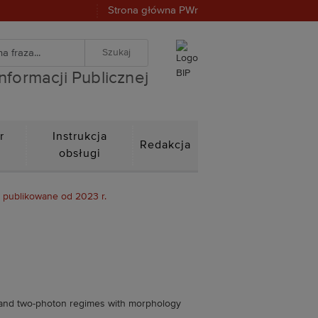
Strona główna PWr
warka
znej
iwanie zaawansowane
Informacji Publicznej
r
Instrukcja
Redakcja
n
obsługi
- publikowane od 2023 r.
e- and two-photon regimes with morphology