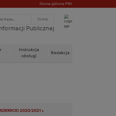
Strona główna PWr
warka
znej
iwanie zaawansowane
Informacji Publicznej
r
Instrukcja
Redakcja
n
obsługi
ADEMICKI 2020/2021