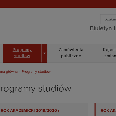
Wyszuki
Biuletyn Informacji Public
Wyszuk
Biuletyn 
DROPDOWN
Programy
Zamówienia
Rejest
studiów
publiczne
zmia
ona główna
Programy studiów
rogramy studiów
ROK AKADEMICKI 2019/2020
ROK AK