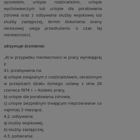
ojcowskim, urlopie rodzicielskim, urlopie
wychowawczym lub urlopie dla poratowania
zdrowia oraz z odbywania służby wojskowej lub
służby zastępczej, termin dokonania oceny
okresowej ulega przedłużeniu o czas tej
nieobecności;
otrzymuje brzmienie:
„4) w przypadku nieobecności w pracy wynikającej
z:
4.1. przebywania na:
a) urlopie związanym z rodzicielstwem, określonym
w przepisach działu ósmego ustawy z dnia 26
czerwca 1974 r. – Kodeks pracy,
b) urlopie dla poratowania zdrowia,
c) urlopie bezpłatnym trwającym nieprzerwanie co
najmniej 3 miesiące,
4.2. odbywania:
a) służby wojskowej,
b) służby zastępczej,
4.3. pobierania: