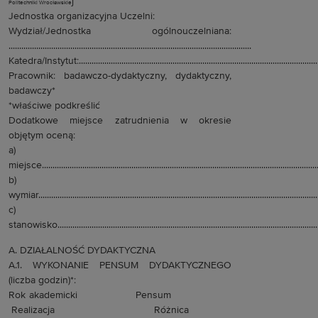
j
Politechniki Wrocławskie
Jednostka organizacyjna Uczelni:
Wydział/Jednostka ogólnouczelniana:
..................................................................................................................
Katedra/Instytut:...................................................................................................................
Pracownik: badawczo-dydaktyczny, dydaktyczny,
badawczy*
*właściwe podkreślić
Dodatkowe miejsce zatrudnienia w okresie
objętym oceną:
a)
miejsce...................................................................................................................................
b)
wymiar....................................................................................................................................
c)
stanowisko............................................................................................................................
A. DZIAŁALNOŚĆ DYDAKTYCZNA
A.1. WYKONANIE PENSUM DYDAKTYCZNEGO
(liczba godzin)*:
Rok akademicki Pensum
Realizacja Różnica