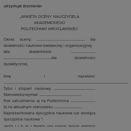
otrzymuje brzmienie:
„ANKIETA OCENY NAUCZYCIELA
AKADEMICKIEGO
POLITECHNIKI WROCŁAWSKIEJ
Okres oceny: ……………………………………….…. dla
działalności naukowo-badawczej i organizacyjnej,
lata akademickie: …………………….
………………………………………….dla działalności
dydaktycznej.
Imię i nazwisko:
……………………...................................................................................................................
Tytuł i stopień naukowy: ...............................................
Stanowisko/wymiar: ...............................................
Rok zatrudnienia: a) na Politechnice ….........................
b) na aktualnym stanowisku ................................
Reprezentowana dyscyplina naukowa lub wiodąca
dyscyplina naukowa *:
*zgodnie z § 16, ust. 4 Regulaminu oceny okresowej nauczycieli akademickich