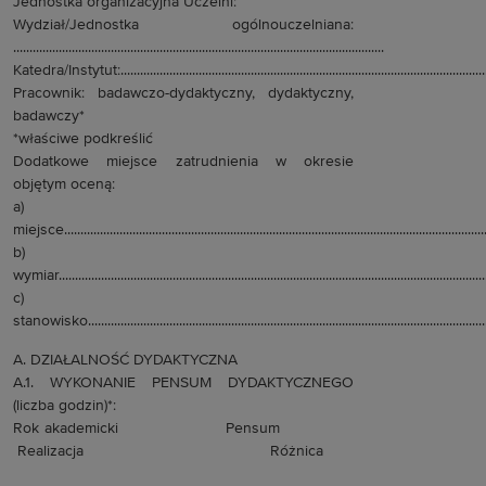
Jednostka organizacyjna Uczelni:
Wydział/Jednostka ogólnouczelniana:
..................................................................................................................
Katedra/Instytut:...................................................................................................................
Pracownik: badawczo-dydaktyczny, dydaktyczny,
badawczy*
*właściwe podkreślić
Dodatkowe miejsce zatrudnienia w okresie
objętym oceną:
a)
miejsce...................................................................................................................................
b)
wymiar....................................................................................................................................
c)
stanowisko............................................................................................................................
A. DZIAŁALNOŚĆ DYDAKTYCZNA
A.1. WYKONANIE PENSUM DYDAKTYCZNEGO
(liczba godzin)*:
Rok akademicki Pensum
Realizacja Różnica