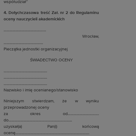
współudział”
4. Dotychczasowa treść Zał. nr 2 do Regulaminu
oceny nauczycieli akademickich
……………………………………
Wrocław,
…………………………………
Pieczątka jednostki organizacyjnej
ŚWIADECTWO OCENY
…………………………………….
…………………………………….
…………………………………….
Nazwisko i imię ocenianego/stanowisko
Niniejszym stwierdzam, że w wyniku
przeprowadzonej oceny
za okres od………………………….
do……………………………………………………...
uzyskał(a) Pan(i) końcową
ocenę……………………………………………………………….