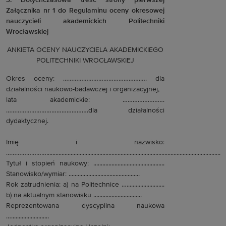
3. Dotychczasowa treść strony pierwszej
Załącznika nr 1 do Regulaminu oceny okresowej
nauczycieli akademickich Politechniki
Wrocławskiej
ANKIETA OCENY NAUCZYCIELA AKADEMICKIEGO
POLITECHNIKI WROCŁAWSKIEJ
Okres oceny: ……………………………………….…. dla
działalności naukowo-badawczej i organizacyjnej,
lata akademickie: …………………….
………………………………………….dla działalności
dydaktycznej.
Imię i nazwisko:
……………………...................................................................................................................
Tytuł i stopień naukowy: ...............................................
Stanowisko/wymiar: ...............................................
Rok zatrudnienia: a) na Politechnice ….........................
b) na aktualnym stanowisku ................................
Reprezentowana dyscyplina naukowa
….........................