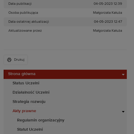
Data publikacji
04-05-2023 12:39
Osoba publikująca
Małgorzata Kałuża
Data ostatniej aktualizacji
04-05-2023 12:47
Aktualizowane przez
Małgorzata Kałuża
Drukuj
Strona główna
Status Uczelni
Działalność Uczelni
Strategia rozwoju
Akty prawne
Regulamin organizacyjny
Statut Uczelni