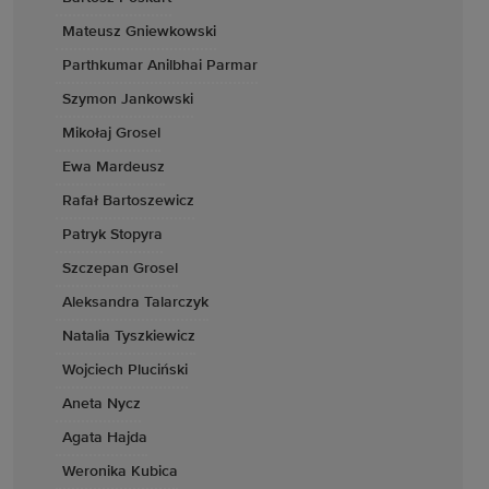
Mateusz Gniewkowski
Parthkumar Anilbhai Parmar
Szymon Jankowski
Mikołaj Grosel
Ewa Mardeusz
Rafał Bartoszewicz
Patryk Stopyra
Szczepan Grosel
Aleksandra Talarczyk
Natalia Tyszkiewicz
Wojciech Pluciński
Aneta Nycz
Agata Hajda
Weronika Kubica