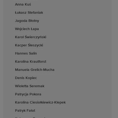
Anna Kuś
Łukasz Stefaniak
Jagoda Błotny
Wojciech Łapa
Karol Świerczyński
Kacper Śleszycki
Hannes Salin
Karolina Krautforst
Manuela Grelich-Mucha
Denis Kopiec
Wioletta Seremak
Patrycja Pokora
Karolina Ciesiołkiewicz-Klepek
Patryk Fałat