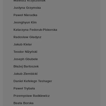
Mateusz Krzysztofiak
Justyna Grzymska
Paweł Nieradka
Jeonghyun Kim
Katarzyna Fedoruk-Piskorska
Radosław Gładysz
Jakub Kielar
Teodor Niżyński
Joseph Gbubele
Błażej Bartoszek
Jakub Ziembicki
Daniel Kefelegn Teshager
Paweł Trybała
Przemysław Radkiewicz
Beata Borska