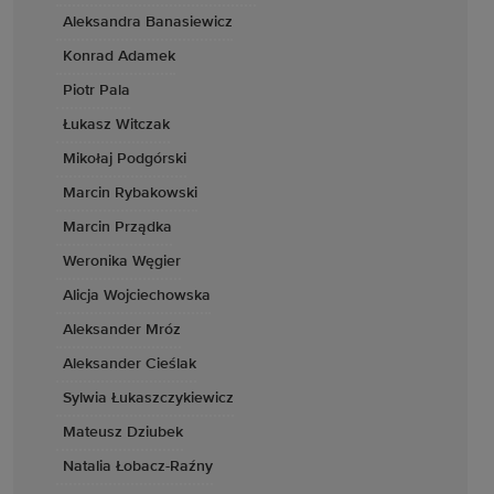
Aleksandra Banasiewicz
Konrad Adamek
Piotr Pala
Łukasz Witczak
Mikołaj Podgórski
Marcin Rybakowski
Marcin Prządka
Weronika Węgier
Alicja Wojciechowska
Aleksander Mróz
Aleksander Cieślak
Sylwia Łukaszczykiewicz
Mateusz Dziubek
Natalia Łobacz-Raźny