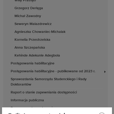
Willy Prastiyo
Grzegorz Derlęga
Michał Zawodny
Seweryn Malazdrewicz
Agnieszka Chowaniec-Michalak
Kornelia Przestrzelska
Anna Szczepańska
Kehinde Adekunle Adegbola
Postępowania habilitacyjne
Postępowania habilitacyjne - publikowane od 2023 r.
Sprawozdania Samorządu Studenckiego i Rady
Doktorantów
Raport o stanie zapewniania dostępności
Informacja publiczna
Ponowne wykorzystywanie