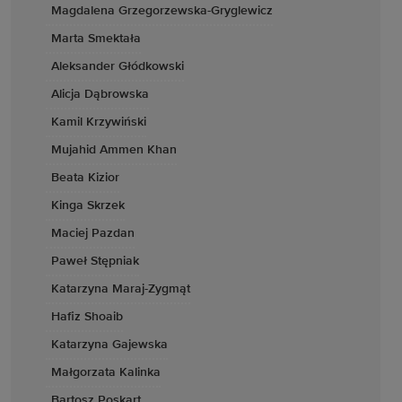
Magdalena Grzegorzewska-Gryglewicz
Marta Smektała
Aleksander Głódkowski
Alicja Dąbrowska
Kamil Krzywiński
Mujahid Ammen Khan
Beata Kizior
Kinga Skrzek
Maciej Pazdan
Paweł Stępniak
Katarzyna Maraj-Zygmąt
Hafiz Shoaib
Katarzyna Gajewska
Małgorzata Kalinka
Bartosz Poskart