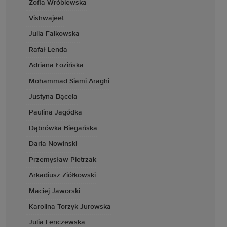
Zofia Wróblewska
Vishwajeet
Julia Falkowska
Rafał Lenda
Adriana Łozińska
Mohammad Siami Araghi
Justyna Bącela
Paulina Jagódka
Dąbrówka Biegańska
Daria Nowinski
Przemysław Pietrzak
Arkadiusz Ziółkowski
Maciej Jaworski
Karolina Torzyk-Jurowska
Julia Lenczewska