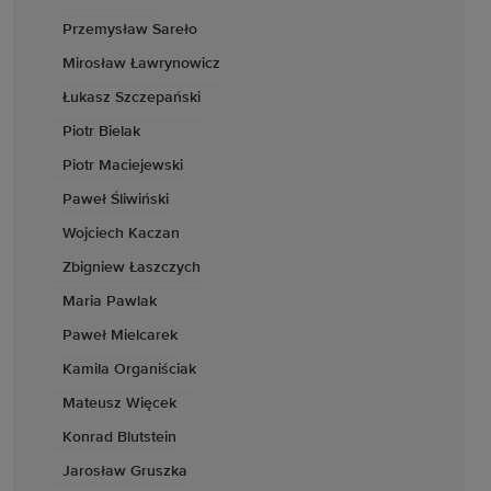
Przemysław Sareło
Mirosław Ławrynowicz
Łukasz Szczepański
Piotr Bielak
Piotr Maciejewski
Paweł Śliwiński
Wojciech Kaczan
Zbigniew Łaszczych
Maria Pawlak
Paweł Mielcarek
Kamila Organiściak
Mateusz Więcek
Konrad Blutstein
Jarosław Gruszka