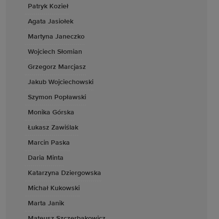
Patryk Kozieł
Agata Jasiołek
Martyna Janeczko
Wojciech Słomian
Grzegorz Marcjasz
Jakub Wojciechowski
Szymon Popławski
Monika Górska
Łukasz Zawiślak
Marcin Paska
Daria Minta
Katarzyna Dziergowska
Michał Kukowski
Marta Janik
Mateusz Szczerbakowicz