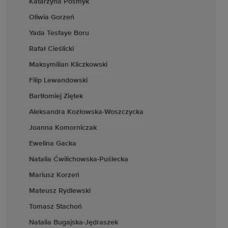
Katarzyna Posmyk
Oliwia Gorzeń
Yada Tesfaye Boru
Rafał Cieślicki
Maksymilian Kliczkowski
Filip Lewandowski
Bartłomiej Ziętek
Aleksandra Kozłowska-Woszczycka
Joanna Komorniczak
Ewelina Gacka
Natalia Ćwilichowska-Puślecka
Mariusz Korzeń
Mateusz Rydlewski
Tomasz Stachoń
Natalia Bugajska-Jędraszek