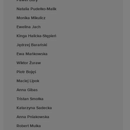
Paweł Bury
Natalia Pudełko-Malik
Monika Mikulicz
Ewelina Jach
Kinga Halicka-Stępień
Jędrzej Barański
Ewa Mańkowska
Wiktor Żuraw
Piotr Bojęś
Maciej Lipok
Anna Gibas
Tristan Smołka
Katarzyna Sadecka
Anna Pniakowska
Robert Mulka