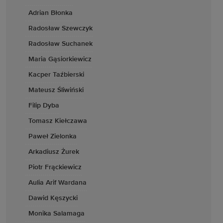
Adrian Błonka
Radosław Szewczyk
Radosław Suchanek
Maria Gąsiorkiewicz
Kacper Taźbierski
Mateusz Śliwiński
Filip Dyba
Tomasz Kiełczawa
Paweł Zielonka
Arkadiusz Żurek
Piotr Frąckiewicz
Aulia Arif Wardana
Dawid Kęszycki
Monika Salamaga