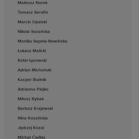
Mateusz Nurek
Tomasz Serafin
Marcin Opalski
Nikola Sozańska
Monika Sapeta-Nowińska
Łukasz Malicki
Rafał Łysowski
Adrian Michoński
Kacper Budnik
Adrianna Piejko
Miłosz Rybak
Bartosz Krajewski
Nina Kossińska
Jędrzej Kozal
Michał Ćwikła