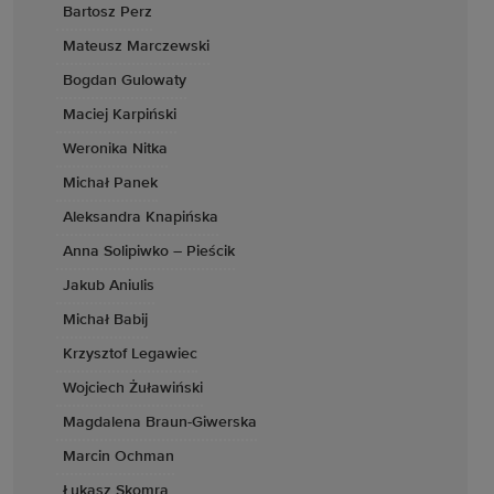
Bartosz Perz
Mateusz Marczewski
Bogdan Gulowaty
Maciej Karpiński
Weronika Nitka
Michał Panek
Aleksandra Knapińska
Anna Solipiwko – Pieścik
Jakub Aniulis
Michał Babij
Krzysztof Legawiec
Wojciech Żuławiński
Magdalena Braun-Giwerska
Marcin Ochman
Łukasz Skomra