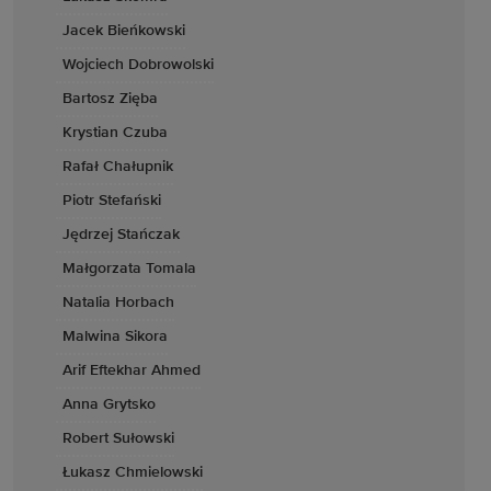
Jacek Bieńkowski
Wojciech Dobrowolski
Bartosz Zięba
Krystian Czuba
Rafał Chałupnik
Piotr Stefański
Jędrzej Stańczak
Małgorzata Tomala
Natalia Horbach
Malwina Sikora
Arif Eftekhar Ahmed
Anna Grytsko
Robert Sułowski
Łukasz Chmielowski