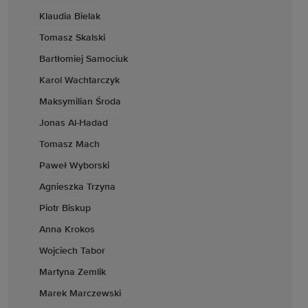
Klaudia Bielak
Tomasz Skalski
Bartłomiej Samociuk
Karol Wachtarczyk
Maksymilian Środa
Jonas Al-Hadad
Tomasz Mach
Paweł Wyborski
Agnieszka Trzyna
Piotr Biskup
Anna Krokos
Wojciech Tabor
Martyna Zemlik
Marek Marczewski