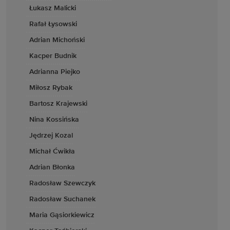
Łukasz Malicki
Rafał Łysowski
Adrian Michoński
Kacper Budnik
Adrianna Piejko
Miłosz Rybak
Bartosz Krajewski
Nina Kossińska
Jędrzej Kozal
Michał Ćwikła
Adrian Błonka
Radosław Szewczyk
Radosław Suchanek
Maria Gąsiorkiewicz