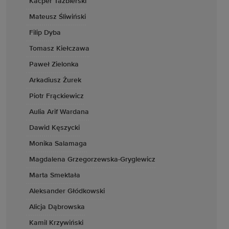
Kacper Taźbierski
Mateusz Śliwiński
Filip Dyba
Tomasz Kiełczawa
Paweł Zielonka
Arkadiusz Żurek
Piotr Frąckiewicz
Aulia Arif Wardana
Dawid Kęszycki
Monika Salamaga
Magdalena Grzegorzewska-Gryglewicz
Marta Smektała
Aleksander Głódkowski
Alicja Dąbrowska
Kamil Krzywiński