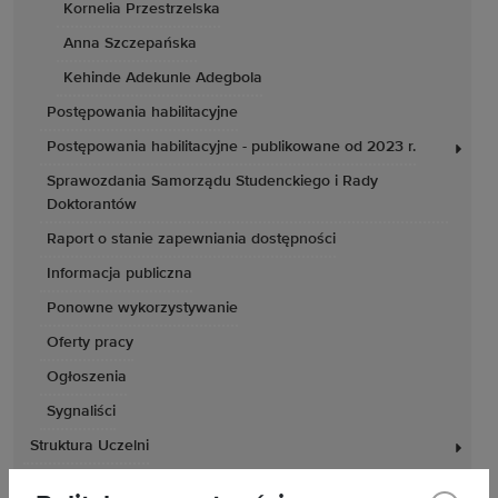
Kornelia Przestrzelska
Anna Szczepańska
Kehinde Adekunle Adegbola
Postępowania habilitacyjne
Postępowania habilitacyjne - publikowane od 2023 r.
Sprawozdania Samorządu Studenckiego i Rady
Doktorantów
Raport o stanie zapewniania dostępności
Informacja publiczna
Ponowne wykorzystywanie
Oferty pracy
Ogłoszenia
Sygnaliści
Struktura Uczelni
Programy studiów