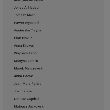
Maksymilian Środa
Jonas Al-Hadad
Tomasz Mach
Paweł Wyborski
Agnieszka Trzyna
Piotr Biskup
Anna Krokos
Wojciech Tabor
Martyna Zemlik
Marek Marczewski
Anna Pacak
Jean-Marc Fąfara
Joanna Kiec
Dariusz Głąbicki
Mateusz Jackowski