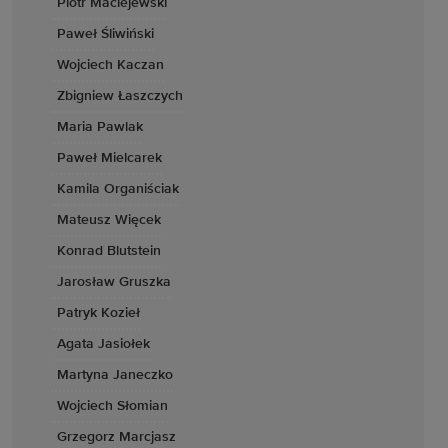
Piotr Maciejewski
Paweł Śliwiński
Wojciech Kaczan
Zbigniew Łaszczych
Maria Pawlak
Paweł Mielcarek
Kamila Organiściak
Mateusz Więcek
Konrad Blutstein
Jarosław Gruszka
Patryk Kozieł
Agata Jasiołek
Martyna Janeczko
Wojciech Słomian
Grzegorz Marcjasz