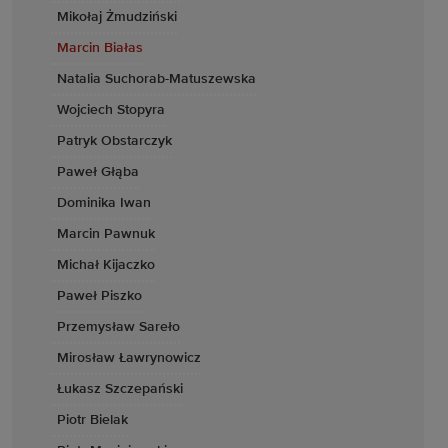
Mikołaj Żmudziński
Marcin Białas
Natalia Suchorab-Matuszewska
Wojciech Stopyra
Patryk Obstarczyk
Paweł Głąba
Dominika Iwan
Marcin Pawnuk
Michał Kijaczko
Paweł Piszko
Przemysław Sareło
Mirosław Ławrynowicz
Łukasz Szczepański
Piotr Bielak