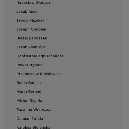
Radosław Gładysz
Jakub Kielar
Teodor Niżyński
Joseph Gbubele
Błażej Bartoszek
Jakub Ziembicki
Daniel Kefelegn Teshager
Paweł Trybała
Przemysław Radkiewicz
Beata Borska
Marta Bernaś
Michał Rygała
Zuzanna Wrzeszcz
Damian Fafuła
Karolina Stefańska