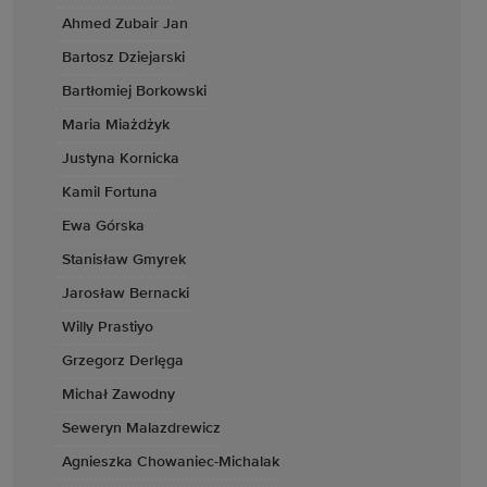
Ahmed Zubair Jan
Bartosz Dziejarski
Bartłomiej Borkowski
Maria Miażdżyk
Justyna Kornicka
Kamil Fortuna
Ewa Górska
Stanisław Gmyrek
Jarosław Bernacki
Willy Prastiyo
Grzegorz Derlęga
Michał Zawodny
Seweryn Malazdrewicz
Agnieszka Chowaniec-Michalak