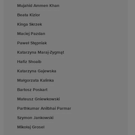
Mujahid Ammen Khan
Beata Kizior
Kinga Skrzek
Maciej Pazdan
Paweł Stępniak
Katarzyna Maraj-Zygmąt
Hafiz Shoaib
Katarzyna Gajewska
Małgorzata Kalinka
Bartosz Poskart
Mateusz Gniewkowski
Parthkumar Anilbhai Parmar
Szymon Jankowski
Mikołaj Grosel