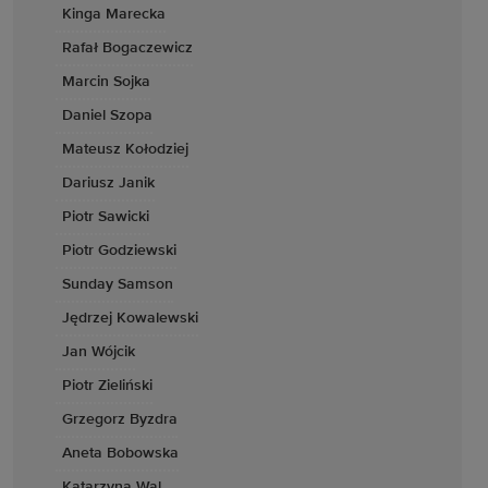
Kinga Marecka
Rafał Bogaczewicz
Marcin Sojka
Daniel Szopa
Mateusz Kołodziej
Dariusz Janik
Piotr Sawicki
Piotr Godziewski
Sunday Samson
Jędrzej Kowalewski
Jan Wójcik
Piotr Zieliński
Grzegorz Byzdra
Aneta Bobowska
Katarzyna Wal