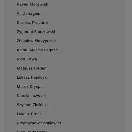
Paweł Morawiak
Ali Dahaghin
Bartosz Pruchnik
Zygmunt Stoczewski
Zbigniew Skrzypczak
Alemu Mosisa Legese
Piotr Kawa
Mateusz Fiedeń
Łukasz Pajewski
Marek Kryspin
Kamila Jóźwiak
Szymon Zieliński
Łukasz Pruss
Przemysław Sobkiewicz