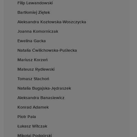
Filip Lewandowski
Bartłomiej Ziętek
Aleksandra Kozłowska-Woszczycka
Joanna Komorniczak
Ewelina Gacka
Natalia Ćwilichowska-Puślecka
Mariusz Korzeń
Mateusz Rydlewski
Tomasz Stachoń
Natalia Bugajska-Jędraszek
Aleksandra Banasiewicz
Konrad Adamek
Piotr Pala
Łukasz Witczak
Mikołaj Podgórski