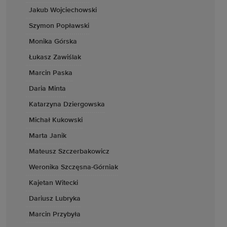
Jakub Wojciechowski
Szymon Popławski
Monika Górska
Łukasz Zawiślak
Marcin Paska
Daria Minta
Katarzyna Dziergowska
Michał Kukowski
Marta Janik
Mateusz Szczerbakowicz
Weronika Szczęsna-Górniak
Kajetan Witecki
Dariusz Lubryka
Marcin Przybyła