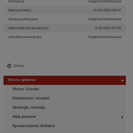
Wytwórca
Angelika Wiatrowska
Data publikacji
21-09-2023 09:47
Osoba publikująca
Angelika Wiatrowska
Data ostatniej aktualizacji
11-10-2023 07:46
Aktualizowane przez
Angelika Wiatrowska
Drukuj
Strona główna
Status Uczelni
Działalność Uczelni
Strategia rozwoju
Akty prawne
Sprawozdania Rektora