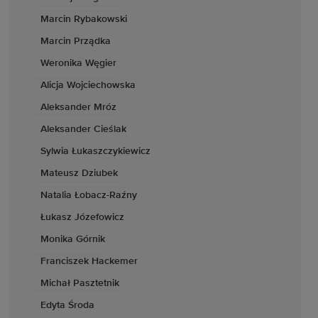
Marcin Rybakowski
Marcin Prządka
Weronika Węgier
Alicja Wojciechowska
Aleksander Mróz
Aleksander Cieślak
Sylwia Łukaszczykiewicz
Mateusz Dziubek
Natalia Łobacz-Raźny
Łukasz Józefowicz
Monika Górnik
Franciszek Hackemer
Michał Pasztetnik
Edyta Środa