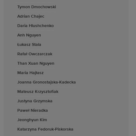
Tymon Dmochowski
Adrian Chajec
Daria Hlushchenko
Anh Nguyen
Łukasz Stala
Rafał Owczarczak
Than Xuan Nguyen
Maria Hajłasz
Joanna Gronostajska-Kadecka
Mateusz Krzysztofiak
Justyna Grzymska
Paweł Nieradka
Jeonghyun Kim
Katarzyna Fedoruk-Piskorska