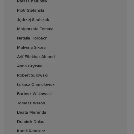
Rafał Chałupnik
Piotr Stefański
Jędrzej Stańczak
Małgorzata Tomala
Natalia Horbach
Malwina Sikora
Arif Eftekhar Ahmed
Anna Grytsko
Robert Sułowski
Łukasz Chmielowski
Bartosz Witkowski
Tomasz Weron
Beata Merenda
Dominik Dulas
Kamil Kanclerz