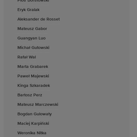
Piotr Bortnowski
Eryk Gralak
Aleksander de Rosset
Mateusz Gabor
Guangyan Luo
Michał Gutowski
Rafał Wal
Marta Grabarek
Paweł Majewski
Kinga Szkaradek
Bartosz Perz
Mateusz Marczewski
Bogdan Gulowaty
Maciej Karpiński
Weronika Nitka