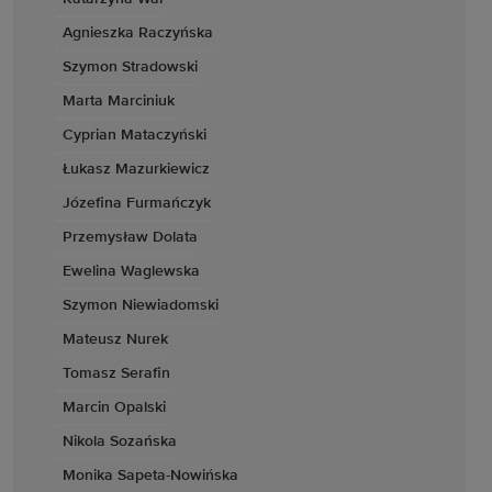
Agnieszka Raczyńska
Szymon Stradowski
Marta Marciniuk
Cyprian Mataczyński
Łukasz Mazurkiewicz
Józefina Furmańczyk
Przemysław Dolata
Ewelina Waglewska
Szymon Niewiadomski
Mateusz Nurek
Tomasz Serafin
Marcin Opalski
Nikola Sozańska
Monika Sapeta-Nowińska