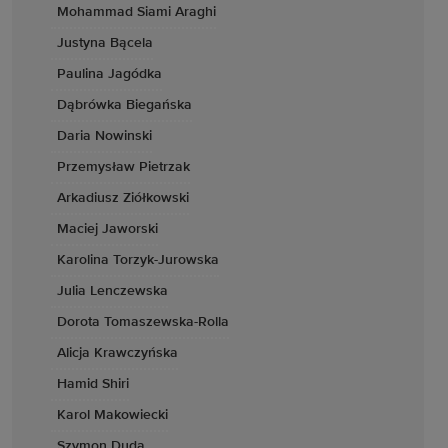
Mohammad Siami Araghi
Justyna Bącela
Paulina Jagódka
Dąbrówka Biegańska
Daria Nowinski
Przemysław Pietrzak
Arkadiusz Ziółkowski
Maciej Jaworski
Karolina Torzyk-Jurowska
Julia Lenczewska
Dorota Tomaszewska-Rolla
Alicja Krawczyńska
Hamid Shiri
Karol Makowiecki
Szymon Duda