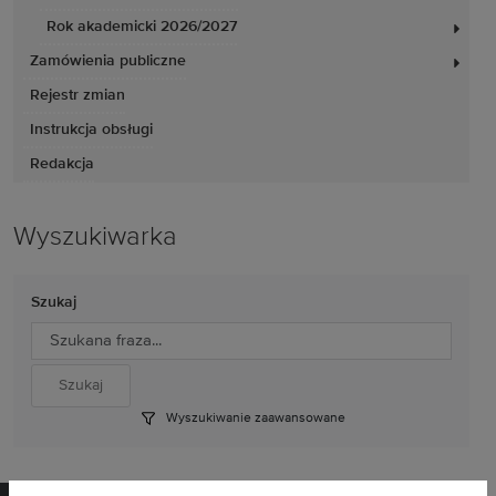
Rok akademicki 2026/2027
Zamówienia publiczne
Rejestr zmian
Instrukcja obsługi
Redakcja
Wyszukiwarka
Szukaj
Wyszukiwanie zaawansowane