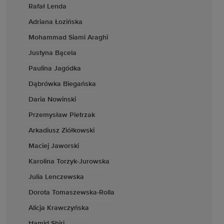
Rafał Lenda
Adriana Łozińska
Mohammad Siami Araghi
Justyna Bącela
Paulina Jagódka
Dąbrówka Biegańska
Daria Nowinski
Przemysław Pietrzak
Arkadiusz Ziółkowski
Maciej Jaworski
Karolina Torzyk-Jurowska
Julia Lenczewska
Dorota Tomaszewska-Rolla
Alicja Krawczyńska
Hamid Shiri