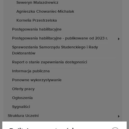
Seweryn Malazdrewicz
Agnieszka Chowaniec-Michalak
Kornelia Przestrzelska
Postępowania habilitacyjne
Postępowania habilitacyjne - publikowane od 2023 r.
Sprawozdania Samorządu Studenckiego i Rady
Doktorantów
Raport o stanie zapewniania dostępności
Informacja publiczna
Ponowne wykorzystywanie
Oferty pracy
Ogłoszenia
Sygnaliści
Struktura Uczelni
Programy studiów