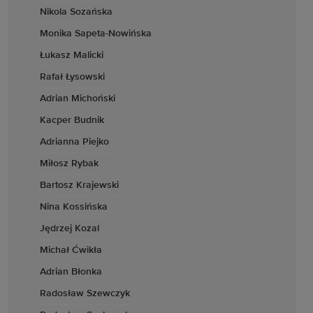
Nikola Sozańska
Monika Sapeta-Nowińska
Łukasz Malicki
Rafał Łysowski
Adrian Michoński
Kacper Budnik
Adrianna Piejko
Miłosz Rybak
Bartosz Krajewski
Nina Kossińska
Jędrzej Kozal
Michał Ćwikła
Adrian Błonka
Radosław Szewczyk