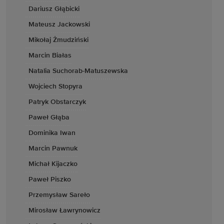
Dariusz Głąbicki
Mateusz Jackowski
Mikołaj Żmudziński
Marcin Białas
Natalia Suchorab-Matuszewska
Wojciech Stopyra
Patryk Obstarczyk
Paweł Głąba
Dominika Iwan
Marcin Pawnuk
Michał Kijaczko
Paweł Piszko
Przemysław Sareło
Mirosław Ławrynowicz