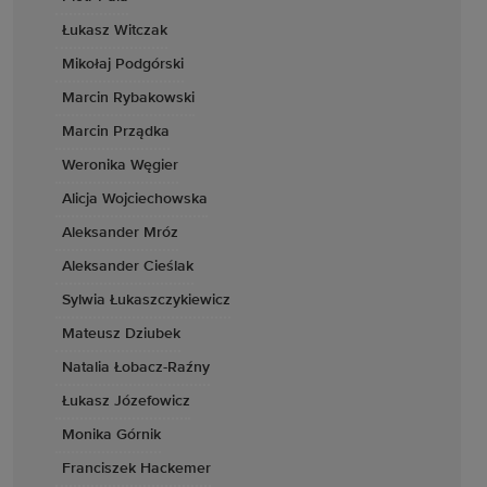
Łukasz Witczak
Mikołaj Podgórski
Marcin Rybakowski
Marcin Prządka
Weronika Węgier
Alicja Wojciechowska
Aleksander Mróz
Aleksander Cieślak
Sylwia Łukaszczykiewicz
Mateusz Dziubek
Natalia Łobacz-Raźny
Łukasz Józefowicz
Monika Górnik
Franciszek Hackemer