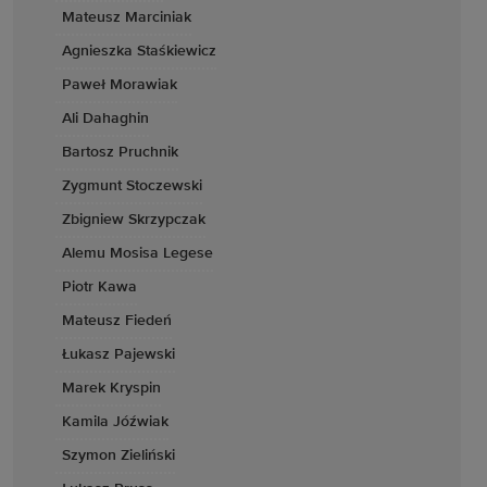
Mateusz Marciniak
Agnieszka Staśkiewicz
Paweł Morawiak
Ali Dahaghin
Bartosz Pruchnik
Zygmunt Stoczewski
Zbigniew Skrzypczak
Alemu Mosisa Legese
Piotr Kawa
Mateusz Fiedeń
Łukasz Pajewski
Marek Kryspin
Kamila Jóźwiak
Szymon Zieliński