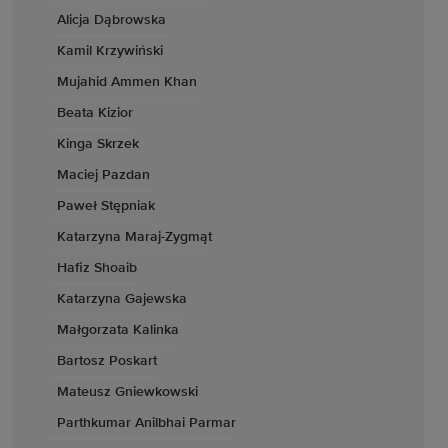
Alicja Dąbrowska
Kamil Krzywiński
Mujahid Ammen Khan
Beata Kizior
Kinga Skrzek
Maciej Pazdan
Paweł Stępniak
Katarzyna Maraj-Zygmąt
Hafiz Shoaib
Katarzyna Gajewska
Małgorzata Kalinka
Bartosz Poskart
Mateusz Gniewkowski
Parthkumar Anilbhai Parmar