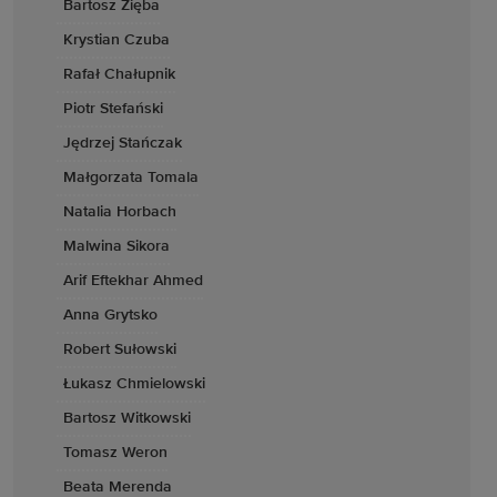
Bartosz Zięba
Krystian Czuba
Rafał Chałupnik
Piotr Stefański
Jędrzej Stańczak
Małgorzata Tomala
Natalia Horbach
Malwina Sikora
Arif Eftekhar Ahmed
Anna Grytsko
Robert Sułowski
Łukasz Chmielowski
Bartosz Witkowski
Tomasz Weron
Beata Merenda