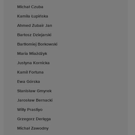
Michał Czuba
Kamila Łupińska
Ahmed Zubair Jan
Bartosz Dziejarski
Bartłomiej Borkowski
Maria Miażdżyk
Justyna Kornicka
Kamil Fortuna
Ewa Górska
Stanisław Gmyrek
Jarosław Bernacki
Willy Prastiyo
Grzegorz Derlęga
Michał Zawodny