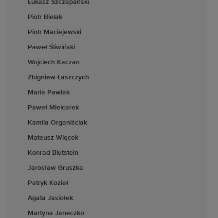
Łukasz Szczepański
Piotr Bielak
Piotr Maciejewski
Paweł Śliwiński
Wojciech Kaczan
Zbigniew Łaszczych
Maria Pawlak
Paweł Mielcarek
Kamila Organiściak
Mateusz Więcek
Konrad Blutstein
Jarosław Gruszka
Patryk Kozieł
Agata Jasiołek
Martyna Janeczko