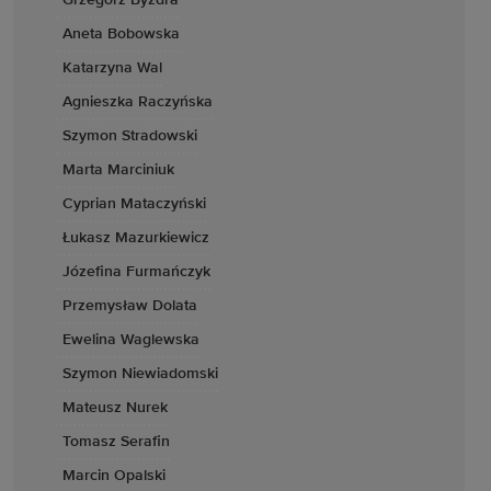
Grzegorz Byzdra
Aneta Bobowska
Katarzyna Wal
Agnieszka Raczyńska
Szymon Stradowski
Marta Marciniuk
Cyprian Mataczyński
Łukasz Mazurkiewicz
Józefina Furmańczyk
Przemysław Dolata
Ewelina Waglewska
Szymon Niewiadomski
Mateusz Nurek
Tomasz Serafin
Marcin Opalski