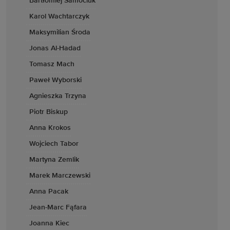
Bartłomiej Samociuk
Karol Wachtarczyk
Maksymilian Środa
Jonas Al-Hadad
Tomasz Mach
Paweł Wyborski
Agnieszka Trzyna
Piotr Biskup
Anna Krokos
Wojciech Tabor
Martyna Zemlik
Marek Marczewski
Anna Pacak
Jean-Marc Fąfara
Joanna Kiec