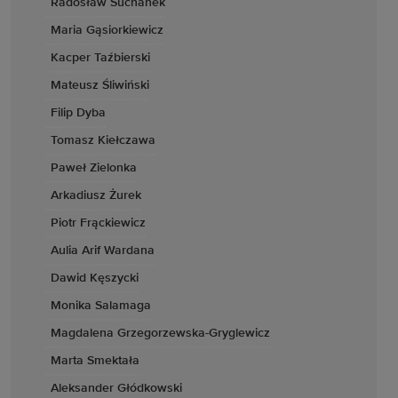
Radosław Suchanek
Maria Gąsiorkiewicz
Kacper Taźbierski
Mateusz Śliwiński
Filip Dyba
Tomasz Kiełczawa
Paweł Zielonka
Arkadiusz Żurek
Piotr Frąckiewicz
Aulia Arif Wardana
Dawid Kęszycki
Monika Salamaga
Magdalena Grzegorzewska-Gryglewicz
Marta Smektała
Aleksander Głódkowski