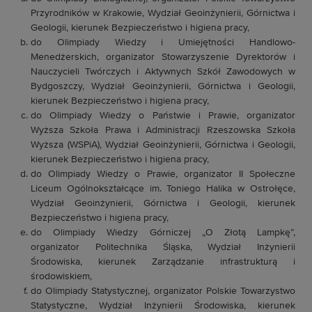
Przyrodników w Krakowie, Wydział Geoinżynierii, Górnictwa i
Geologii, kierunek Bezpieczeństwo i higiena pracy,
do Olimpiady Wiedzy i Umiejętności Handlowo-
Menedżerskich, organizator Stowarzyszenie Dyrektorów i
Nauczycieli Twórczych i Aktywnych Szkół Zawodowych w
Bydgoszczy, Wydział Geoinżynierii, Górnictwa i Geologii,
kierunek Bezpieczeństwo i higiena pracy,
do Olimpiady Wiedzy o Państwie i Prawie, organizator
Wyższa Szkoła Prawa i Administracji Rzeszowska Szkoła
Wyższa (WSPiA), Wydział Geoinżynierii, Górnictwa i Geologii,
kierunek Bezpieczeństwo i higiena pracy,
do Olimpiady Wiedzy o Prawie, organizator II Społeczne
Liceum Ogólnokształcące im. Toniego Halika w Ostrołęce,
Wydział Geoinżynierii, Górnictwa i Geologii, kierunek
Bezpieczeństwo i higiena pracy,
do Olimpiady Wiedzy Górniczej „O Złotą Lampkę”,
organizator Politechnika Śląska, Wydział Inżynierii
Środowiska, kierunek Zarządzanie infrastrukturą i
środowiskiem,
do Olimpiady Statystycznej, organizator Polskie Towarzystwo
Statystyczne, Wydział Inżynierii Środowiska, kierunek