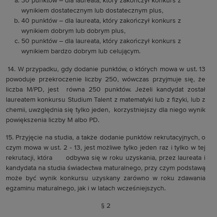
30 punktów – dla laureata, który zakończył konkurs z
wynikiem dostatecznym lub dostatecznym plus,
40 punktów – dla laureata, który zakończył konkurs z
wynikiem dobrym lub dobrym plus,
50 punktów – dla laureata, który zakończył konkurs z
wynikiem bardzo dobrym lub celującym.
14.
W przypadku, gdy dodanie punktów, o których mowa w ust. 13
powoduje przekroczenie liczby 250, wówczas przyjmuje się, że
liczba M/PD, jest równa 250 punktów. Jeżeli kandydat został
laureatem konkursu Studium Talent z matematyki lub z fizyki, lub z
chemii, uwzględnia się tylko jeden, korzystniejszy dla niego wynik
powiększenia liczby M albo PD.
15. Przyjęcie na studia, a także dodanie punktów rekrutacyjnych, o
czym mowa w ust. 2 - 13, jest możliwe tylko jeden raz i tylko w tej
rekrutacji, która odbywa się w roku uzyskania, przez laureata i
kandydata na studia świadectwa maturalnego, przy czym podstawą
może być wynik konkursu uzyskany zarówno w roku zdawania
egzaminu maturalnego, jak i w latach wcześniejszych.
§ 2