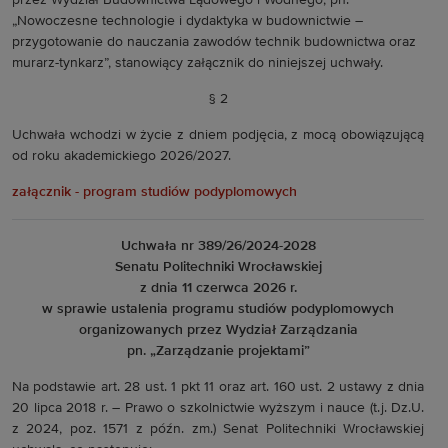
przez Wydział Budownictwa Lądowego i Wodnego, pn.
„Nowoczesne technologie i dydaktyka w budownictwie –
przygotowanie do nauczania zawodów technik budownictwa oraz
murarz-tynkarz”, stanowiący załącznik do niniejszej uchwały.
§ 2
Uchwała wchodzi w życie z dniem podjęcia, z mocą obowiązującą
od roku akademickiego 2026/2027.
załącznik - program studiów podyplomowych
Uchwała nr 389/26/2024-2028
Senatu Politechniki Wrocławskiej
z dnia 11 czerwca 2026 r.
w sprawie ustalenia programu studiów podyplomowych
organizowanych przez Wydział Zarządzania
pn. „Zarządzanie projektami”
Na podstawie art. 28 ust. 1 pkt 11 oraz art. 160 ust. 2 ustawy z dnia
20 lipca 2018 r. – Prawo o szkolnictwie wyższym i nauce (t.j. Dz.U.
z 2024, poz. 1571 z późn. zm.) Senat Politechniki Wrocławskiej