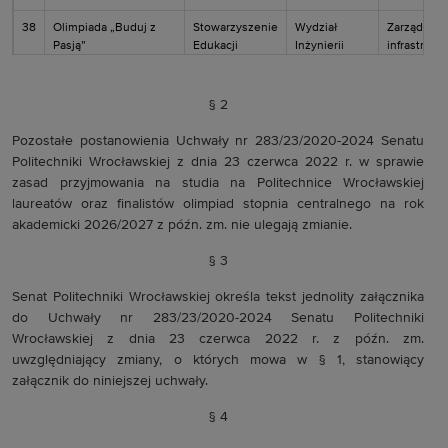
38
Olimpiada „Buduj z
Stowarzyszenie
Wydział
Zarządzeni
Pasją”
Edukacji
Inżynierii
infrastrukt
Budowlanej
Środowiska
i środowis
§ 2
Pozostałe postanowienia Uchwały nr 283/23/2020-2024 Senatu
Politechniki Wrocławskiej z dnia 23 czerwca 2022 r. w sprawie
zasad przyjmowania na studia na Politechnice Wrocławskiej
laureatów oraz finalistów olimpiad stopnia centralnego na rok
akademicki 2026/2027 z późn. zm. nie ulegają zmianie.
§ 3
Senat Politechniki Wrocławskiej określa tekst jednolity załącznika
do Uchwały nr 283/23/2020-2024 Senatu Politechniki
Wrocławskiej z dnia 23 czerwca 2022 r. z późn. zm.
uwzględniający zmiany, o których mowa w § 1, stanowiący
załącznik do niniejszej uchwały.
§ 4