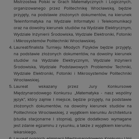
Mistrzostwa Polski w Grach Matematycznych i Logicznych,
organizowanego przez Politechnikę Wrocławską, będzie
przyjęty, na podstawie złożonych dokumentów, na kierunek
Teleinformatyka na Wydziale Informatyki i Telekomunikacji
oraz na dowolny kierunek studiów na Wydziale Elektrycznym,
Wydziale Inżynierii Środowiska, Wydziale Elektroniki, Fotoniki
i Mikrosystemów Politechniki Wrocławskiej.
Laureat/finalista Turnieju Młodych Fizyków będzie przyjęty,
na podstawie złożonych dokumentów, na dowolny kierunek
studiów na Wydziale Elektrycznym, Wydziale Inżynierii
Środowiska, Wydziale Podstawowych Problemów Techniki,
Wydziale Elektroniki, Fotoniki i Mikrosystemów Politechniki
Wrocławskiej.
Laureat wskazany przez Jury Konkursowe
Międzynarodowego Konkursu „Matematyka - nasz wspólny
język”, który zajmie I miejsce, będzie przyjęty, na podstawie
złożonych dokumentów, na dowolny kierunek studiów na
Politechnice Wrocławskiej, z wyjątkiem kierunku Architektura
(studia stacjonarne I stopnia), gdzie dodatkowo wymagane
jest zdanie egzaminu z rysunku, a także z wyjątkiem kierunku
lekarskiego.
Laureat polskich eliminacji Międzynarodowego Konkursu Unii