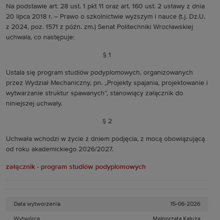
Na podstawie art. 28 ust. 1 pkt 11 oraz art. 160 ust. 2 ustawy z dnia
20 lipca 2018 r. – Prawo o szkolnictwie wyższym i nauce (t.j. Dz.U.
z 2024, poz. 1571 z późn. zm.) Senat Politechniki Wrocławskiej
uchwala, co następuje:
§ 1
Ustala się program studiów podyplomowych, organizowanych
przez Wydział Mechaniczny, pn. „Projekty spajania, projektowanie i
wytwarzanie struktur spawanych”, stanowiący załącznik do
niniejszej uchwały.
§ 2
Uchwała wchodzi w życie z dniem podjęcia, z mocą obowiązującą
od roku akademickiego 2026/2027.
załącznik - program studiów podyplomowych
Data wytworzenia
15-06-2026
Wytwórca
Małgorzata Kałuża