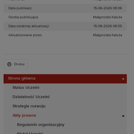
Data publikacji
15-06-2026 08:06
Osoba publikująca
Małgorzata Kałuża
Data ostatniej aktualizacji
15-06-2026 08:55
Aktualizowane przez
Małgorzata Kałuża
Drukuj
Strona główna
Status Uczelni
Działalność Uczelni
Strategia rozwoju
Akty prawne
Regulamin organizacyjny