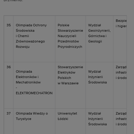
brzmieniu:
Bezpiecze
35
Olimpiada Ochrony
Polskie
Wydział
i higiena p
Środowiska
Stowarzyszenie
Geoinżynierii,
i Chemii
Nauczycieli
Górnictwa i
Zrównoważonego
Przedmiotów
Geologii
Rozwoju
Przyrodniczych
36
Stowarzyszenie
Zarządzeni
Olimpiada
Wydział
Elektryków
infrastrukt
Elektroników i
Inżynierii
Polskich
i środowis
Mechatroników
Środowiska
w Warszawie
-
ELEKTROMECHATRON
37
Olimpiada Wiedzy o
Uniwersytet
Wydział
Zarządzeni
Turystyce
Łódzki
Inżynierii
infrastrukt
Środowiska
i środowis