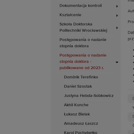
int
Dokumentacja kontroli
Aut
Kształcenie
Pro
Szkoła Doktorska
Politechniki Wrocławskiej
Dat
prz
Postępowania o nadanie
stopnia doktora
Postępowania o nadanie
stopnia doktora -
publikowane od 2023 r.
Dominik Terefinko
Daniel Szostak
Justyna Hebda-Sobkowicz
Akhil Kunche
Łukasz Bielak
D
Amadeusz Łaszcz
Karol Pochybełko