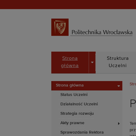
DROPDOWN
Strona
Struktura
główna
Uczelni
Str
Strona główna
Status Uczelni
P
Działalność Uczelni
Strategia rozwoju
Akty prawne
Tem
prz
Sprawozdania Rektora