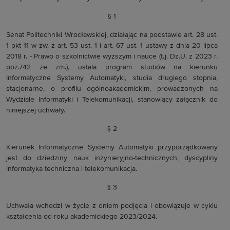
§ 1
Senat Politechniki Wrocławskiej, działając na podstawie art. 28 ust.
1 pkt 11 w zw. z art. 53 ust. 1 i art. 67 ust. 1 ustawy z dnia 20 lipca
2018 r. - Prawo o szkolnictwie wyższym i nauce (t.j. Dz.U. z 2023 r.
poz.742 ze zm.), ustala program studiów na kierunku
Informatyczne Systemy Automatyki, studia drugiego stopnia,
stacjonarne, o profilu ogólnoakademickim, prowadzonych na
Wydziale Informatyki i Telekomunikacji, stanowiący załącznik do
niniejszej uchwały.
§ 2
Kierunek Informatyczne Systemy Automatyki przyporządkowany
jest do dziedziny nauk inżynieryjno-technicznych, dyscypliny
informatyka techniczna i telekomunikacja.
§ 3
Uchwała wchodzi w życie z dniem podjęcia i obowiązuje w cyklu
kształcenia od roku akademickiego 2023/2024.