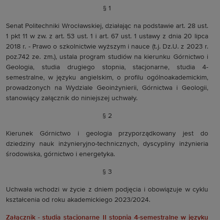
§ 1
Senat Politechniki Wrocławskiej, działając na podstawie art. 28 ust.
1 pkt 11 w zw. z art. 53 ust. 1 i art. 67 ust. 1 ustawy z dnia 20 lipca
2018 r. - Prawo o szkolnictwie wyższym i nauce (t.j. Dz.U. z 2023 r.
poz.742 ze. zm.), ustala program studiów na kierunku Górnictwo i
Geologia, studia drugiego stopnia, stacjonarne, studia 4-
semestralne, w języku angielskim, o profilu ogólnoakademickim,
prowadzonych na Wydziale Geoinżynierii, Górnictwa i Geologii,
stanowiący załącznik do niniejszej uchwały.
§ 2
Kierunek Górnictwo i geologia przyporządkowany jest do
dziedziny nauk inżynieryjno-technicznych, dyscypliny inżynieria
środowiska, górnictwo i energetyka.
§ 3
Uchwała wchodzi w życie z dniem podjęcia i obowiązuje w cyklu
kształcenia od roku akademickiego 2023/2024.
Załącznik - studia stacjonarne II stopnia 4-semestralne w języku