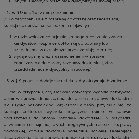
innych, zleconych przez radę dyscypliny naukowej prac.”;
4. w § 9 ust. 1 otrzymuje brzmienie:
„1. Po zapoznaniu się z rozprawą doktorską oraz recenzjami,
komisja doktorska na posiedzeniu niejawnym:
w razie wniosku co najmniej jednego recenzenta zwraca
kandydatowi rozprawę doktorską do poprawy lub
uzupełnienia w określonym przez komisję terminie;
wydaje opinię wraz z uzasadnieniem w sprawie
dopuszczenia do obrony rozprawy doktorskiej, którą
przedkłada radzie dyscypliny naukowej.”;
5. w § 9 po ust. 1 dodaje się ust. 1a, który otrzymuje brzmienie:
"1a. W przypadku, gdy Uchwała dotycząca wydania pozytywnej
opinii w sprawie dopuszczenia do obrony rozprawy doktorskiej
nie uzyska bezwzględnej większości głosów, przyjmuje się, że
komisja doktorska wyraziła negatywną opinię w sprawie
dopuszczenia do obrony rozprawy doktorskiej. W przypadku
otrzymania co najmniej dwóch negatywnych recenzji rozprawy
doktorskiej, komisja doktorska podejmuje uchwałę zawierającą
negatywną opinię w sprawie dopuszczenia rozprawy doktorskiej