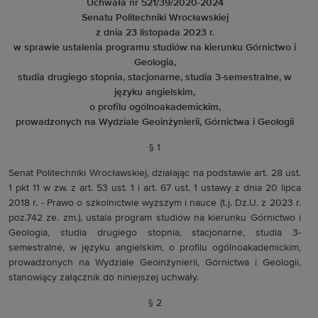
Uchwała nr 521/39/2020-2024
Senatu Politechniki Wrocławskiej
z dnia 23 listopada 2023 r.
w sprawie ustalenia programu studiów na kierunku Górnictwo i
Geologia,
studia drugiego stopnia, stacjonarne, studia 3-semestralne, w
języku angielskim,
o profilu ogólnoakademickim,
prowadzonych na Wydziale Geoinżynierii, Górnictwa i Geologii
§ 1
Senat Politechniki Wrocławskiej, działając na podstawie art. 28 ust.
1 pkt 11 w zw. z art. 53 ust. 1 i art. 67 ust. 1 ustawy z dnia 20 lipca
2018 r. - Prawo o szkolnictwie wyższym i nauce (t.j. Dz.U. z 2023 r.
poz.742 ze. zm.), ustala program studiów na kierunku Górnictwo i
Geologia, studia drugiego stopnia, stacjonarne, studia 3-
semestralne, w języku angielskim, o profilu ogólnoakademickim,
prowadzonych na Wydziale Geoinżynierii, Górnictwa i Geologii,
stanowiący załącznik do niniejszej uchwały.
§ 2