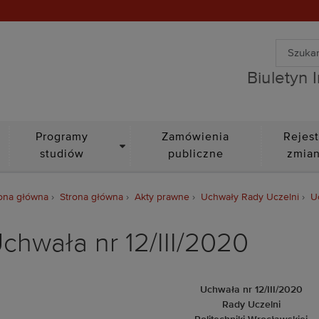
Wyszuki
Biuletyn Informacji Public
Wyszuk
Biuletyn 
DROPDOWN
Programy
Zamówienia
Rejest
studiów
publiczne
zmia
ona główna
Strona główna
Akty prawne
Uchwały Rady Uczelni
U
chwała nr 12/III/2020
Uchwała nr 12/III/2020
Rady Uczelni