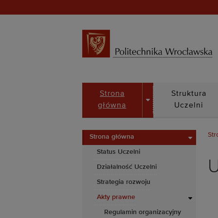
DROPDOWN
Strona
Struktura
główna
Uczelni
Str
Strona główna
Status Uczelni
U
Działalność Uczelni
Strategia rozwoju
Akty prawne
Regulamin organizacyjny