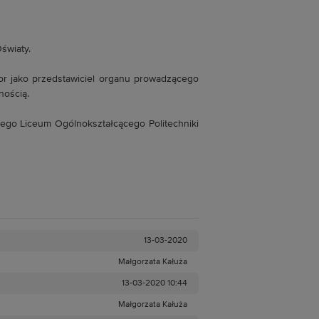
światy.
or jako przedstawiciel organu prowadzącego
nością.
ego Liceum Ogólnokształcącego Politechniki
13-03-2020
Małgorzata Kałuża
13-03-2020 10:44
Małgorzata Kałuża