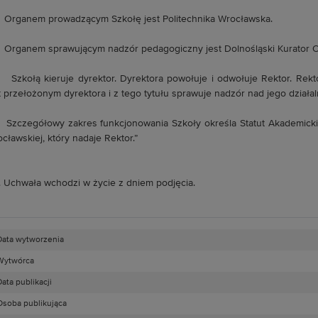
Organem prowadzącym Szkołę jest Politechnika Wrocławska.
Organem sprawującym nadzór pedagogiczny jest Dolnośląski Kurator O
Szkołą kieruje dyrektor. Dyrektora powołuje i odwołuje Rektor. Rekt
t przełożonym dyrektora i z tego tytułu sprawuje nadzór nad jego działal
Szczegółowy zakres funkcjonowania Szkoły określa Statut Akademicki
cławskiej, który nadaje Rektor.”
. Uchwała wchodzi w życie z dniem podjęcia.
Data wytworzenia
Wytwórca
ata publikacji
Osoba publikująca