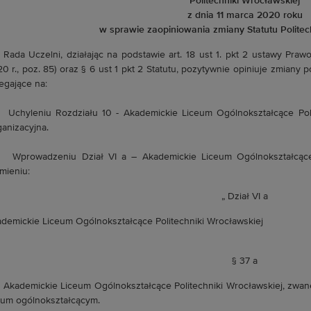
Politechniki Wrocławskiej
z dnia 11 marca 2020 roku
w sprawie zaopiniowania zmiany Statutu Politec
. Rada Uczelni, działając na podstawie art. 18 ust 1. pkt 2 ustawy Praw
0 r., poz. 85) oraz § 6 ust 1 pkt 2 Statutu, pozytywnie opiniuje zmiany 
egające na:
Uchyleniu Rozdziału 10 - Akademickie Liceum Ogólnokształcące Polit
anizacyjna.
Wprowadzeniu Dział VI a – Akademickie Liceum Ogólnokształcące 
mieniu:
„ Dział VI a
demickie Liceum Ogólnokształcące Politechniki Wrocławskiej
§ 37 a
Akademickie Liceum Ogólnokształcące Politechniki Wrocławskiej, zwane 
eum ogólnokształcącym.