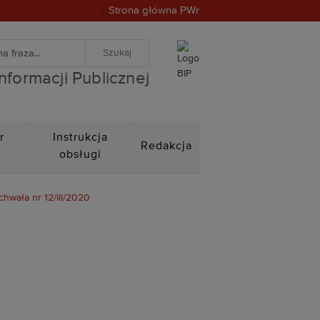
Strona główna PWr
warka
znej
iwanie zaawansowane
Informacji Publicznej
r
Instrukcja
Redakcja
n
obsługi
chwała nr 12/III/2020