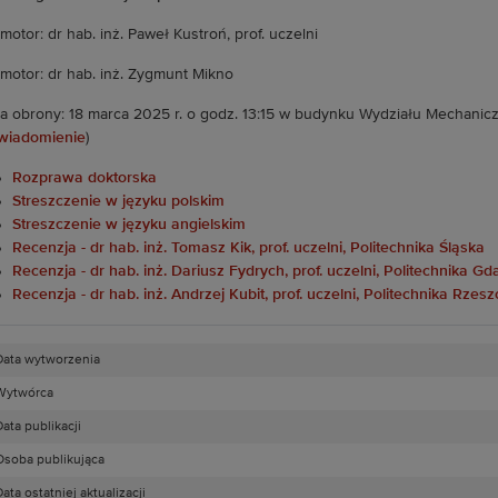
motor: dr hab. inż. Paweł Kustroń, prof. uczelni
motor: dr hab. inż. Zygmunt Mikno
a obrony: 18 marca 2025 r. o godz. 13:15 w budynku Wydziału Mechaniczne
wiadomienie
)
Rozprawa doktorska
Streszczenie w języku polskim
Streszczenie w języku angielskim
Recenzja - dr hab. inż. Tomasz Kik, prof. uczelni, Politechnika Śląska
Recenzja - dr hab. inż. Dariusz Fydrych, prof. uczelni, Politechnika G
Recenzja - dr hab. inż. Andrzej Kubit, prof. uczelni, Politechnika Rz
Data wytworzenia
Wytwórca
ata publikacji
Osoba publikująca
ata ostatniej aktualizacji