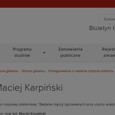
Wyszuki
Biuletyn Informacji Public
Wyszuk
Biuletyn 
DROPDOWN
Programy
Zamówienia
Rejest
studiów
publiczne
zmia
ona główna
Strona główna
Postępowania o nadanie stopnia doktora 
aciej Karpiński
uł rozprawy doktorskiej: "Badanie złączy zgrzewanych przy użyciu anali
or:
mgr inż. Maciej Karpiński