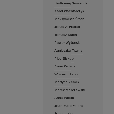
Bartłomiej Samociuk
Karol Wachtarczyk
Maksymilian Środa
Jonas Al-Hadad
Tomasz Mach
Paweł Wyborski
Agnieszka Trzyna
Piotr Biskup
Anna Krokos
Wojciech Tabor
Martyna Zemlik
Marek Marczewski
Anna Pacak
Jean-Marc Fąfara
Joanna Kiec