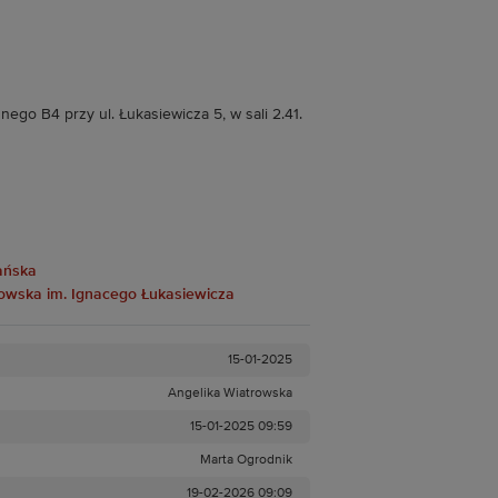
go B4 przy ul. Łukasiewicza 5, w sali 2.41.
dańska
eszowska im. Ignacego Łukasiewicza
15-01-2025
Angelika Wiatrowska
15-01-2025 09:59
Marta Ogrodnik
19-02-2026 09:09