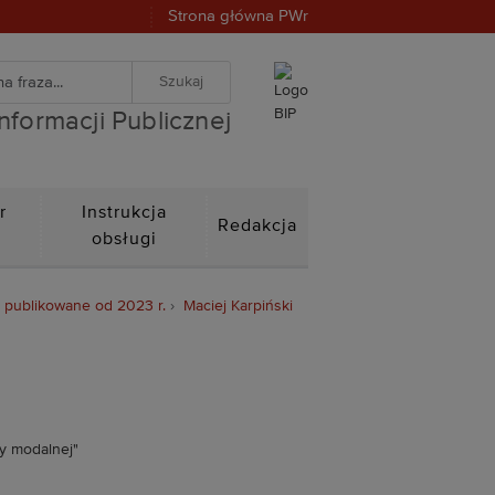
Strona główna PWr
warka
znej
iwanie zaawansowane
Informacji Publicznej
r
Instrukcja
Redakcja
n
obsługi
- publikowane od 2023 r.
Maciej Karpiński
zy modalnej"