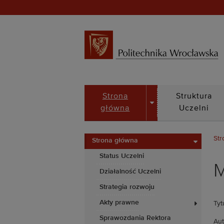
DROPDOWN
Strona
Struktura
główna
Uczelni
Str
Strona główna
Status Uczelni
M
Działalność Uczelni
Strategia rozwoju
Akty prawne
Tyt
Sprawozdania Rektora
Aut