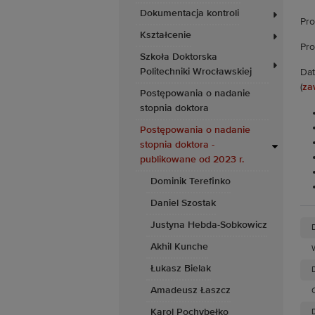
Dokumentacja kontroli
Pro
Kształcenie
Pro
Szkoła Doktorska
Politechniki Wrocławskiej
Dat
(
za
Postępowania o nadanie
stopnia doktora
Postępowania o nadanie
stopnia doktora -
publikowane od 2023 r.
Dominik Terefinko
Daniel Szostak
Justyna Hebda-Sobkowicz
Akhil Kunche
Łukasz Bielak
D
Amadeusz Łaszcz
Karol Pochybełko
D