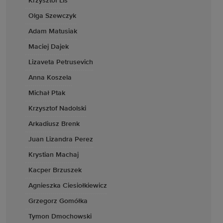
Krzysztof Lis
Olga Szewczyk
Adam Matusiak
Maciej Dajek
Lizaveta Petrusevich
Anna Koszela
Michał Ptak
Krzysztof Nadolski
Arkadiusz Brenk
Juan Lizandra Perez
Krystian Machaj
Kacper Brzuszek
Agnieszka Ciesiołkiewicz
Grzegorz Gomółka
Tymon Dmochowski