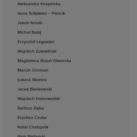
Aleksandra Knapińska
Anna Solipiwko – Pieścik
Jakub Aniulis
Michał Babij
Krzysztof Legawiec
Wojciech Żuławiński
Magdalena Braun-Giwerska
Marcin Ochman
Łukasz Skomra
Jacek Bieńkowski
Wojciech Dobrowolski
Bartosz Zięba
Krystian Czuba
Rafał Chałupnik
Piotr Stefański