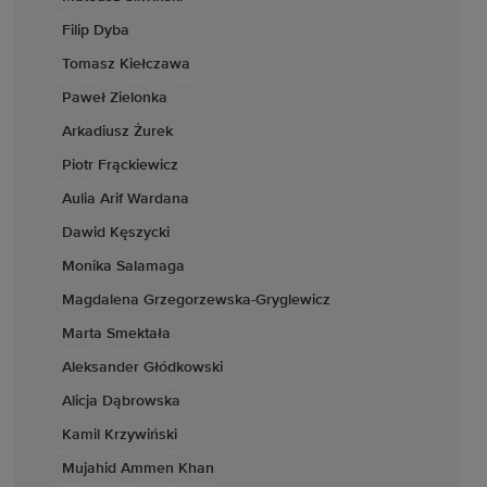
Filip Dyba
Tomasz Kiełczawa
Paweł Zielonka
Arkadiusz Żurek
Piotr Frąckiewicz
Aulia Arif Wardana
Dawid Kęszycki
Monika Salamaga
Magdalena Grzegorzewska-Gryglewicz
Marta Smektała
Aleksander Głódkowski
Alicja Dąbrowska
Kamil Krzywiński
Mujahid Ammen Khan