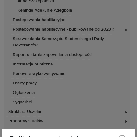
Anna Szczepańska
Kehinde Adekunle Adegbola
Postępowania habilitacyjne
Postępowania habilitacyjne - publikowane od 2023 r.
Sprawozdania Samorządu Studenckiego i Rady
Doktorantów
Raport o stanie zapewniania dostępności
Informacja publiczna
Ponowne wykorzystywanie
Oferty pracy
Ogłoszenia
Sygnaliści
Struktura Uczelni
Programy studiów
Zamówienia publiczne