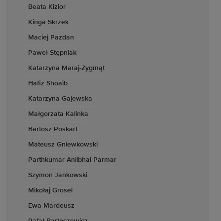
Beata Kizior
Kinga Skrzek
Maciej Pazdan
Paweł Stępniak
Katarzyna Maraj-Zygmąt
Hafiz Shoaib
Katarzyna Gajewska
Małgorzata Kalinka
Bartosz Poskart
Mateusz Gniewkowski
Parthkumar Anilbhai Parmar
Szymon Jankowski
Mikołaj Grosel
Ewa Mardeusz