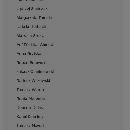
Jędrzej Stańczak
Małgorzata Tomala
Natalia Horbach
Malwina Sikora
Arif Eftekhar Ahmed
Anna Grytsko
Robert Sułowski
Łukasz Chmielowski
Bartosz Witkowski
Tomasz Weron
Beata Merenda
Dominik Dulas
Kamil Kanclerz
Tomasz Nowak