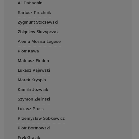
Ali Dahaghin
Bartosz Pruchnik
Zygmunt Stoczewski
Zbigniew Skrzypczak
Alemu Mosisa Legese
Piotr Kawa
Mateusz Fiedeń
Łukasz Pajewski
Marek Kryspin
Kamila Jóźwiak
Szymon Zieliński
Łukasz Pruss
Przemysław Sobkiewicz
Piotr Bortnowski
Eryk Gralak