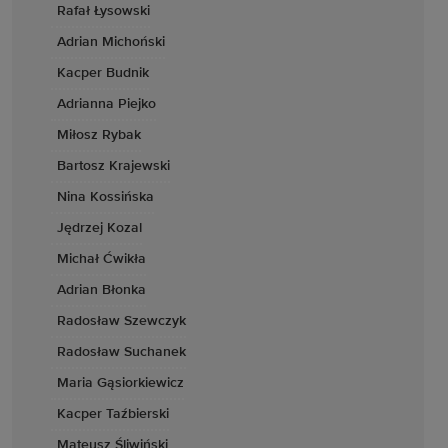
Rafał Łysowski
Adrian Michoński
Kacper Budnik
Adrianna Piejko
Miłosz Rybak
Bartosz Krajewski
Nina Kossińska
Jędrzej Kozal
Michał Ćwikła
Adrian Błonka
Radosław Szewczyk
Radosław Suchanek
Maria Gąsiorkiewicz
Kacper Taźbierski
Mateusz Śliwiński