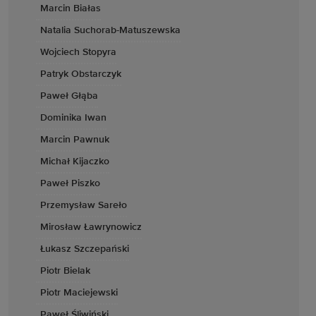
Marcin Białas
Natalia Suchorab-Matuszewska
Wojciech Stopyra
Patryk Obstarczyk
Paweł Głąba
Dominika Iwan
Marcin Pawnuk
Michał Kijaczko
Paweł Piszko
Przemysław Sareło
Mirosław Ławrynowicz
Łukasz Szczepański
Piotr Bielak
Piotr Maciejewski
Paweł Śliwiński