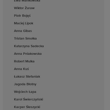
Ewa Mańkowska
Wiktor Żuraw
Piotr Bojęś
Maciej Lipok
Anna Gibas
Tristan Smołka
Katarzyna Sadecka
Anna Pniakowska
Robert Mulka
Anna Kuś
Łukasz Stefaniak
Jagoda Błotny
Wojciech Łapa
Karol Świerczyński
Kacper Śleszycki