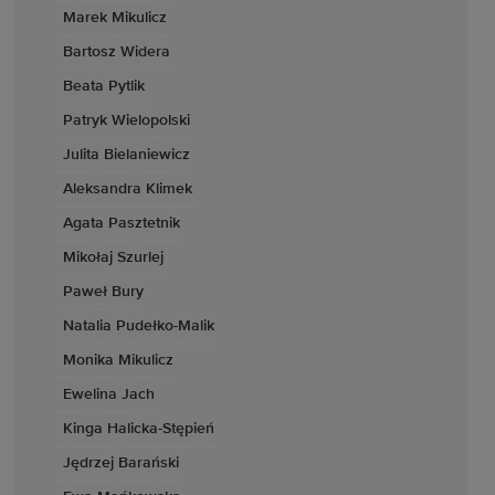
Marek Mikulicz
Bartosz Widera
Beata Pytlik
Patryk Wielopolski
Julita Bielaniewicz
Aleksandra Klimek
Agata Pasztetnik
Mikołaj Szurlej
Paweł Bury
Natalia Pudełko-Malik
Monika Mikulicz
Ewelina Jach
Kinga Halicka-Stępień
Jędrzej Barański