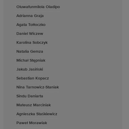
Oluwafunmilola Oladipo
Adrianna Graja
Agata Tołłoczko
Daniel Wiczew
Karolina Sobczyk
Natalia Gemza
Michał Stępniak
Jakub Jasiński
Sebastian Kopacz
Nina Tarnowicz-Staniak
Sindu Daniarta
Mateusz Marciniak
Agnieszka Staśkiewicz
Paweł Morawiak