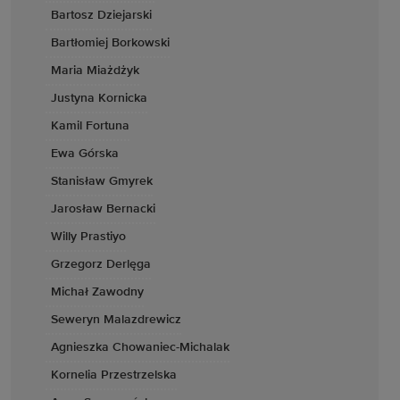
Bartosz Dziejarski
Bartłomiej Borkowski
Maria Miażdżyk
Justyna Kornicka
Kamil Fortuna
Ewa Górska
Stanisław Gmyrek
Jarosław Bernacki
Willy Prastiyo
Grzegorz Derlęga
Michał Zawodny
Seweryn Malazdrewicz
Agnieszka Chowaniec-Michalak
Kornelia Przestrzelska