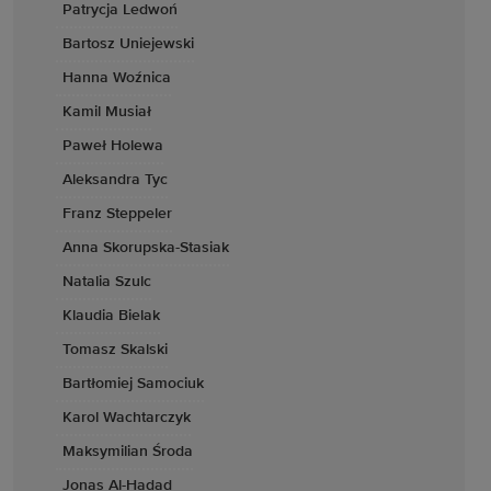
Patrycja Ledwoń
Bartosz Uniejewski
Hanna Woźnica
Kamil Musiał
Paweł Holewa
Aleksandra Tyc
Franz Steppeler
Anna Skorupska-Stasiak
Natalia Szulc
Klaudia Bielak
Tomasz Skalski
Bartłomiej Samociuk
Karol Wachtarczyk
Maksymilian Środa
Jonas Al-Hadad