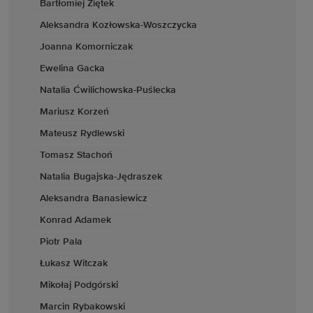
Bartłomiej Ziętek
Aleksandra Kozłowska-Woszczycka
Joanna Komorniczak
Ewelina Gacka
Natalia Ćwilichowska-Puślecka
Mariusz Korzeń
Mateusz Rydlewski
Tomasz Stachoń
Natalia Bugajska-Jędraszek
Aleksandra Banasiewicz
Konrad Adamek
Piotr Pala
Łukasz Witczak
Mikołaj Podgórski
Marcin Rybakowski