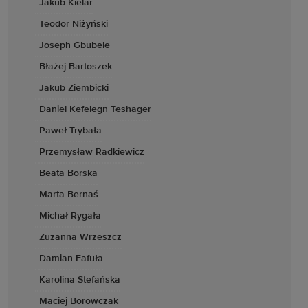
Jakub Kielar
Teodor Niżyński
Joseph Gbubele
Błażej Bartoszek
Jakub Ziembicki
Daniel Kefelegn Teshager
Paweł Trybała
Przemysław Radkiewicz
Beata Borska
Marta Bernaś
Michał Rygała
Zuzanna Wrzeszcz
Damian Fafuła
Karolina Stefańska
Maciej Borowczak