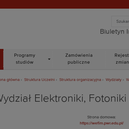
Wyszuki
Biuletyn Informacji Public
Wyszuk
Biuletyn 
DROPDOWN
Programy
Zamówienia
Rejest
studiów
publiczne
zmia
ona główna
Struktura Uczelni
Struktura organizacyjna
Wydziały
W
ydział Elektroniki, Fotonik
Strona domowa:
https://wefim.pwr.edu.pl/