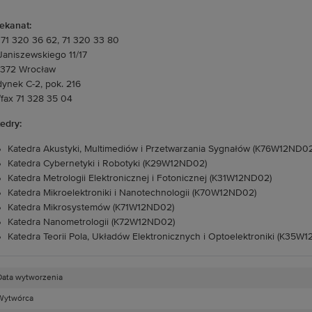
ekanat:
. 71 320 36 62, 71 320 33 80
 Janiszewskiego 11/17
-372 Wrocław
ynek C-2, pok. 216
./fax 71 328 35 04
edry:
Katedra Akustyki, Multimediów i Przetwarzania Sygnałów (K76W12ND02
Katedra Cybernetyki i Robotyki (K29W12ND02)
Katedra Metrologii Elektronicznej i Fotonicznej (K31W12ND02)
Katedra Mikroelektroniki i Nanotechnologii (K70W12ND02)
Katedra Mikrosystemów (K71W12ND02)
Katedra Nanometrologii (K72W12ND02)
Katedra Teorii Pola, Układów Elektronicznych i Optoelektroniki (K35W
Data wytworzenia
Wytwórca