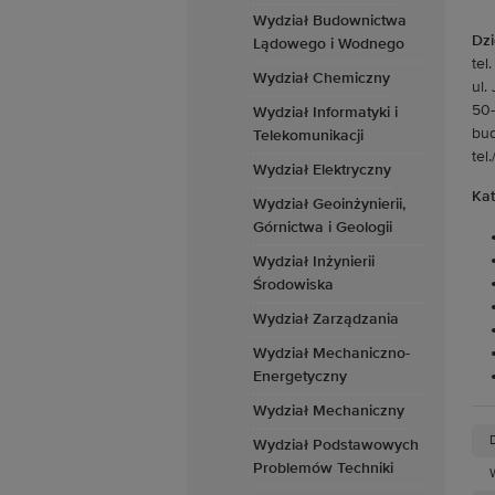
Wydział Budownictwa
Dzi
Lądowego i Wodnego
tel
Wydział Chemiczny
ul.
50
Wydział Informatyki i
bud
Telekomunikacji
tel
Wydział Elektryczny
Kat
Wydział Geoinżynierii,
Górnictwa i Geologii
Wydział Inżynierii
Środowiska
Wydział Zarządzania
Wydział Mechaniczno-
Energetyczny
Wydział Mechaniczny
Wydział Podstawowych
Problemów Techniki