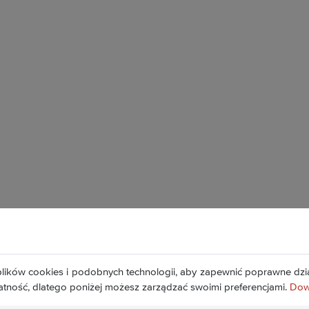
lików cookies i podobnych technologii, aby zapewnić poprawne dzia
Wybrzeże Wyspiańskiego 27, 50- 370 Wrocław
atność, dlatego poniżej możesz zarządzać swoimi preferencjami.
Dowi
Kontakt »