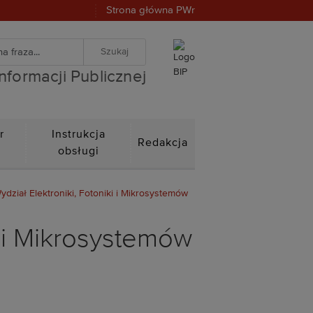
Strona główna PWr
warka
znej
iwanie zaawansowane
Informacji Publicznej
r
Instrukcja
Redakcja
n
obsługi
ydział Elektroniki, Fotoniki i Mikrosystemów
i i Mikrosystemów