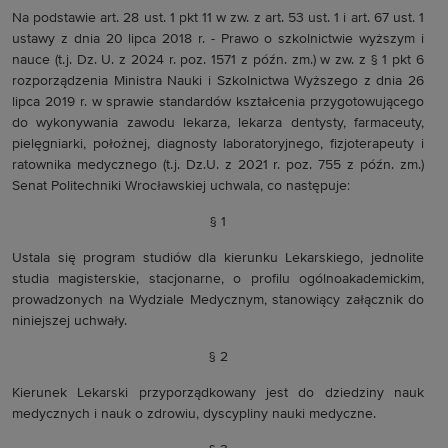
Na podstawie art. 28 ust. 1 pkt 11 w zw. z art. 53 ust. 1 i art. 67 ust. 1
ustawy z dnia 20 lipca 2018 r. - Prawo o szkolnictwie wyższym i
nauce (t.j. Dz. U. z 2024 r. poz. 1571 z późn. zm.) w zw. z § 1 pkt 6
rozporządzenia Ministra Nauki i Szkolnictwa Wyższego z dnia 26
lipca 2019 r. w sprawie standardów kształcenia przygotowującego
do wykonywania zawodu lekarza, lekarza dentysty, farmaceuty,
pielęgniarki, położnej, diagnosty laboratoryjnego, fizjoterapeuty i
ratownika medycznego (t.j. Dz.U. z 2021 r. poz. 755 z późn. zm.)
Senat Politechniki Wrocławskiej uchwala, co następuje:
§ 1
Ustala się program studiów dla kierunku Lekarskiego, jednolite
studia magisterskie, stacjonarne, o profilu ogólnoakademickim,
prowadzonych na Wydziale Medycznym, stanowiący załącznik do
niniejszej uchwały.
§ 2
Kierunek Lekarski przyporządkowany jest do dziedziny nauk
medycznych i nauk o zdrowiu, dyscypliny nauki medyczne.