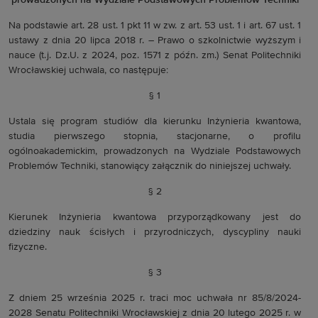
prowadzonych na Wydziale Podstawowych Problemów Techniki
Na podstawie art. 28 ust. 1 pkt 11 w zw. z art. 53 ust. 1 i art. 67 ust. 1
ustawy z dnia 20 lipca 2018 r. – Prawo o szkolnictwie wyższym i
nauce (t.j. Dz.U. z 2024, poz. 1571 z późn. zm.) Senat Politechniki
Wrocławskiej uchwala, co następuje:
§ 1
Ustala się program studiów dla kierunku Inżynieria kwantowa,
studia pierwszego stopnia, stacjonarne, o profilu
ogólnoakademickim, prowadzonych na Wydziale Podstawowych
Problemów Techniki, stanowiący załącznik do niniejszej uchwały.
§ 2
Kierunek Inżynieria kwantowa przyporządkowany jest do
dziedziny nauk ścisłych i przyrodniczych, dyscypliny nauki
fizyczne.
§ 3
Z dniem 25 września 2025 r. traci moc uchwała nr 85/8/2024-
2028 Senatu Politechniki Wrocławskiej z dnia 20 lutego 2025 r. w