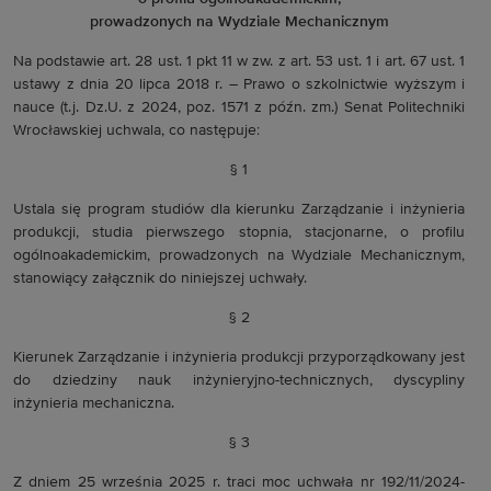
prowadzonych na Wydziale Mechanicznym
Na podstawie art. 28 ust. 1 pkt 11 w zw. z art. 53 ust. 1 i art. 67 ust. 1
ustawy z dnia 20 lipca 2018 r. – Prawo o szkolnictwie wyższym i
nauce (t.j. Dz.U. z 2024, poz. 1571 z późn. zm.) Senat Politechniki
Wrocławskiej uchwala, co następuje:
§ 1
Ustala się program studiów dla kierunku Zarządzanie i inżynieria
produkcji, studia pierwszego stopnia, stacjonarne, o profilu
ogólnoakademickim, prowadzonych na Wydziale Mechanicznym,
stanowiący załącznik do niniejszej uchwały.
§ 2
Kierunek Zarządzanie i inżynieria produkcji przyporządkowany jest
do dziedziny nauk inżynieryjno-technicznych, dyscypliny
inżynieria mechaniczna.
§ 3
Z dniem 25 września 2025 r. traci moc uchwała nr 192/11/2024-