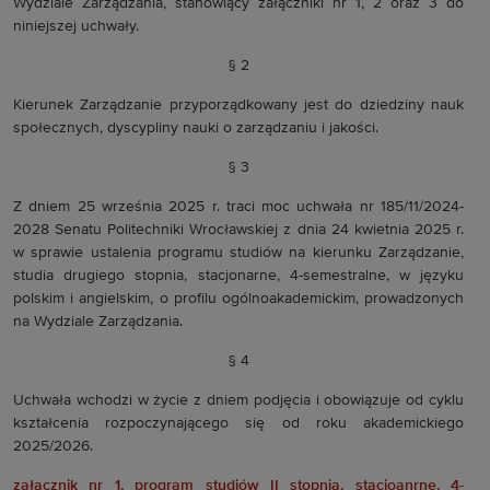
Wydziale Zarządzania, stanowiący załączniki nr 1, 2 oraz 3 do
niniejszej uchwały.
§ 2
Kierunek Zarządzanie przyporządkowany jest do dziedziny nauk
społecznych, dyscypliny nauki o zarządzaniu i jakości.
§ 3
Z dniem 25 września 2025 r. traci moc uchwała nr 185/11/2024-
2028 Senatu Politechniki Wrocławskiej z dnia 24 kwietnia 2025 r.
w sprawie ustalenia programu studiów na kierunku Zarządzanie,
studia drugiego stopnia, stacjonarne, 4-semestralne, w języku
polskim i angielskim, o profilu ogólnoakademickim, prowadzonych
na Wydziale Zarządzania.
§ 4
Uchwała wchodzi w życie z dniem podjęcia i obowiązuje od cyklu
kształcenia rozpoczynającego się od roku akademickiego
2025/2026.
załącznik nr 1, program studiów II stopnia, stacjoanrne, 4-