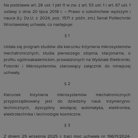
Na podstawie art. 28 ust. 1 pkt 11 w zw. z art. 53 ust. 1 i art. 67 ust. 1
ustawy z dnia 20 lipca 2018 r. – Prawo o szkolnictwie wyższym i
nauce (t.j. Dz.U. z 2024, poz. 1571 z późn. zm.) Senat Politechniki
Wrocławskiej uchwala, co następuje:
§ 1
Ustala się program studiów dla kierunku Inżynieria mikrosystemów
mechatronicznych, studia pierwszego stopnia, stacjonarne, o
profilu ogólnoakademickim, prowadzonych na Wydziale Elektroniki,
Fotoniki i Mikrosystemów, stanowiący załącznik do niniejszej
uchwały.
§ 2
Kierunek Inżynieria mikrosystemów mechatronicznych
przyporządkowany jest do dziedziny nauk inżynieryjno-
technicznych, dyscypliny wiodącej automatyka, elektronika,
elektrotechnika i technologie kosmiczne.
§ 3
Z dniem 25 września 2025 r. traci moc uchwała nr 196/11/2024-