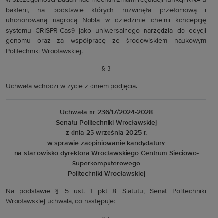
w szczególności badań nad mechanizmami regulacji funkcji RNA u
bakterii, na podstawie których rozwinęła przełomową i
uhonorowaną nagrodą Nobla w dziedzinie chemii koncepcję
systemu CRISPR-Cas9 jako uniwersalnego narzędzia do edycji
genomu oraz za współpracę ze środowiskiem naukowym
Politechniki Wrocławskiej.
§ 3
Uchwała wchodzi w życie z dniem podjęcia.
Uchwała nr 236/17/2024-2028
Senatu Politechniki Wrocławskiej
z dnia 25 września 2025 r.
w sprawie zaopiniowanie kandydatury
na stanowisko dyrektora Wrocławskiego Centrum Sieciowo-
Superkomputerowego
Politechniki Wrocławskiej
Na podstawie § 5 ust. 1 pkt 8 Statutu, Senat Politechniki
Wrocławskiej uchwala, co następuje: