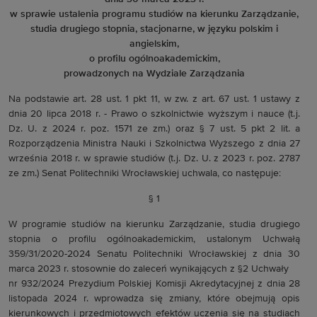
w sprawie ustalenia programu studiów na kierunku Zarządzanie,
studia drugiego stopnia, stacjonarne, w języku polskim i
angielskim,
o profilu ogólnoakademickim,
prowadzonych na Wydziale Zarządzania
Na podstawie art. 28 ust. 1 pkt 11, w zw. z art. 67 ust. 1 ustawy z
dnia 20 lipca 2018 r. - Prawo o szkolnictwie wyższym i nauce (t.j.
Dz. U. z 2024 r. poz. 1571 ze zm.) oraz § 7 ust. 5 pkt 2 lit. a
Rozporządzenia Ministra Nauki i Szkolnictwa Wyższego z dnia 27
września 2018 r. w sprawie studiów (t.j. Dz. U. z 2023 r. poz. 2787
ze zm.) Senat Politechniki Wrocławskiej uchwala, co następuje:
§ 1
W programie studiów na kierunku Zarządzanie, studia drugiego
stopnia o profilu ogólnoakademickim, ustalonym Uchwałą
359/31/2020-2024 Senatu Politechniki Wrocławskiej z dnia 30
marca 2023 r. stosownie do zaleceń wynikających z §2 Uchwały
nr 932/2024 Prezydium Polskiej Komisji Akredytacyjnej z dnia 28
listopada 2024 r. wprowadza się zmiany, które obejmują opis
kierunkowych i przedmiotowych efektów uczenia się na studiach