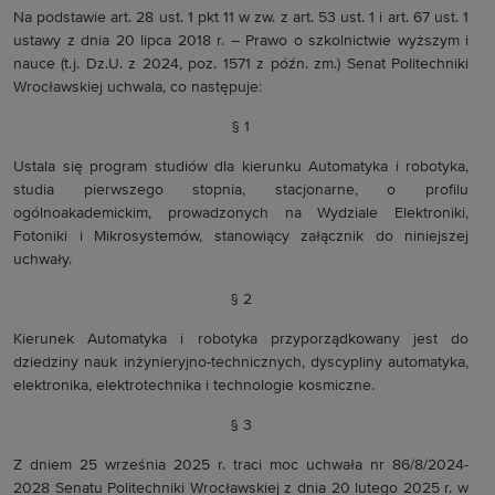
Na podstawie art. 28 ust. 1 pkt 11 w zw. z art. 53 ust. 1 i art. 67 ust. 1
ustawy z dnia 20 lipca 2018 r. – Prawo o szkolnictwie wyższym i
nauce (t.j. Dz.U. z 2024, poz. 1571 z późn. zm.) Senat Politechniki
Wrocławskiej uchwala, co następuje:
§ 1
Ustala się program studiów dla kierunku Automatyka i robotyka,
studia pierwszego stopnia, stacjonarne, o profilu
ogólnoakademickim, prowadzonych na Wydziale Elektroniki,
Fotoniki i Mikrosystemów, stanowiący załącznik do niniejszej
uchwały.
§ 2
Kierunek Automatyka i robotyka przyporządkowany jest do
dziedziny nauk inżynieryjno-technicznych, dyscypliny automatyka,
elektronika, elektrotechnika i technologie kosmiczne.
§ 3
Z dniem 25 września 2025 r. traci moc uchwała nr 86/8/2024-
2028 Senatu Politechniki Wrocławskiej z dnia 20 lutego 2025 r. w