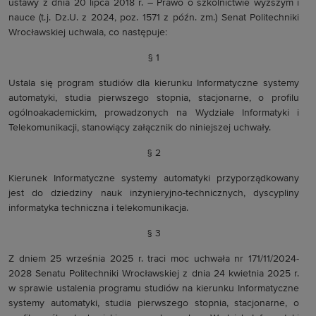
ustawy z dnia 20 lipca 2018 r. – Prawo o szkolnictwie wyższym i
nauce (t.j. Dz.U. z 2024, poz. 1571 z późn. zm.) Senat Politechniki
Wrocławskiej uchwala, co następuje:
§ 1
Ustala się program studiów dla kierunku Informatyczne systemy
automatyki, studia pierwszego stopnia, stacjonarne, o profilu
ogólnoakademickim, prowadzonych na Wydziale Informatyki i
Telekomunikacji, stanowiący załącznik do niniejszej uchwały.
§ 2
Kierunek Informatyczne systemy automatyki przyporządkowany
jest do dziedziny nauk inżynieryjno-technicznych, dyscypliny
informatyka techniczna i telekomunikacja.
§ 3
Z dniem 25 września 2025 r. traci moc uchwała nr 171/11/2024-
2028 Senatu Politechniki Wrocławskiej z dnia 24 kwietnia 2025 r.
w sprawie ustalenia programu studiów na kierunku Informatyczne
systemy automatyki, studia pierwszego stopnia, stacjonarne, o