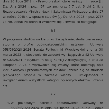
dnia 20 lipca 2018 r. - Prawo o szkolnictwie wyższym i nauce (t.j.
Dz. U. z 2024 r. poz. 1571 ze zm.) oraz § 7 ust. 5 pkt 2 lit. a
Rozporządzenia Ministra Nauki i Szkolnictwa Wyższego z dnia 27
września 2018 r. w sprawie studiów (t.j. Dz. U. z 2023 r. poz. 2787
ze zm.) Senat Politechniki Wrocławskiej uchwala, co następuje:
§ 1
W programie studiów na kierunku Zarządzanie, studia pierwszego
stopnia o profilu ogólnoakademickim, ustalonym Uchwałą
358/31/2020-2024 Senatu Politechniki Wrocławskiej z dnia 30
marca 2023 r., stosownie do zaleceń wynikających z §2 Uchwały
nr 932/2024 Prezydium Polskiej Komisji Akredytacyjnej z dnia 28
listopada 2024 r. wprowadza się zmiany, które obejmują opis
kierunkowych i przedmiotowych efektów uczenia się na studiach
pierwszego stopnia w zakresie wiedzy i umiejętności z
uwzględnieniem wszystkich kategorii opisowych efektów uczenia
się.
§ 2
W pozostałym zakresie postanowienia Uchwały nr
358/31/2020-2024 z dnia 30 marca 2023 r. nie ulegają