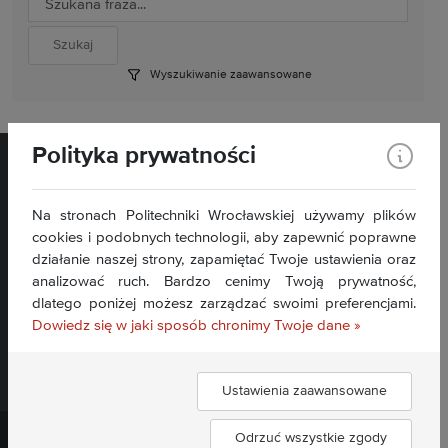
Wyszukiwanie zaawansowane
Polityka prywatności
Na stronach Politechniki Wrocławskiej używamy plików
cookies i podobnych technologii, aby zapewnić poprawne
działanie naszej strony, zapamiętać Twoje ustawienia oraz
Wybrzeże Wyspiańskiego 27, 50- 370 Wrocław
analizować ruch. Bardzo cenimy Twoją prywatność,
Kontakt »
dlatego poniżej możesz zarządzać swoimi preferencjami.
Deklaracja dostępności BIP »
Dowiedz się w jaki sposób chronimy Twoje dane »
Ustawienia zaawansowane
Politechnika Wrocławska ©
2026
Odrzuć wszystkie zgody