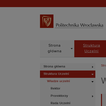
DROPDOWN
Strona
Struktura
główna
Uczelni
Str
Strona główna
Struktura Uczelni
W
Władze uczelni
Rektor
Prorektorzy
Rada Uczelni