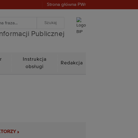
Strona główna PWr
warka
znej
iwanie zaawansowane
Informacji Publicznej
r
Instrukcja
Redakcja
n
obsługi
KTORZY