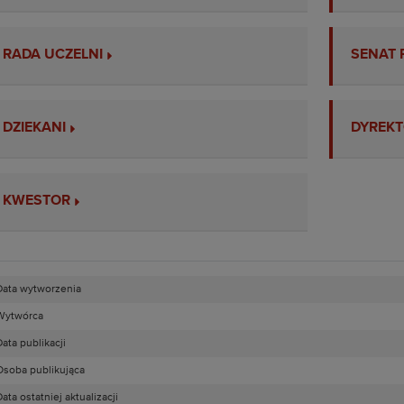
RADA UCZELNI
SENAT 
DZIEKANI
DYREKT
KWESTOR
Data wytworzenia
Wytwórca
ata publikacji
Osoba publikująca
ata ostatniej aktualizacji