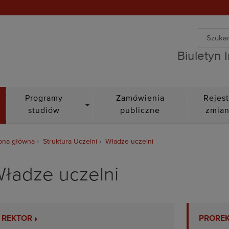
Wyszuki
Biuletyn Informacji Public
Wyszuk
Biuletyn 
DROPDOWN
Programy
Zamówienia
Rejest
studiów
publiczne
zmia
ona główna
Struktura Uczelni
Władze uczelni
ładze uczelni
REKTOR
PRORE