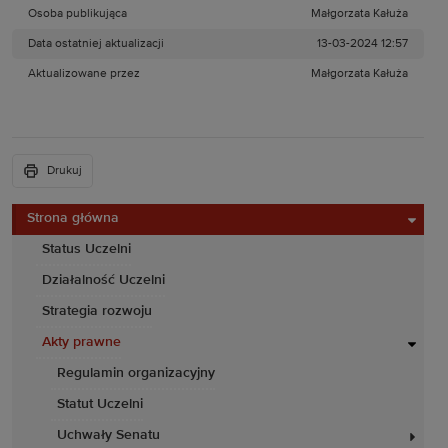
Osoba publikująca
Małgorzata Kałuża
Data ostatniej aktualizacji
13-03-2024 12:57
Aktualizowane przez
Małgorzata Kałuża
Drukuj
Strona główna
Status Uczelni
Działalność Uczelni
Strategia rozwoju
Akty prawne
Regulamin organizacyjny
Statut Uczelni
Uchwały Senatu