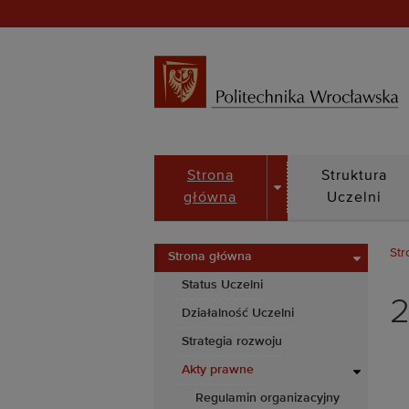
DROPDOWN
Strona
Struktura
główna
Uczelni
Str
Strona główna
Status Uczelni
2
Działalność Uczelni
Strategia rozwoju
Akty prawne
Regulamin organizacyjny