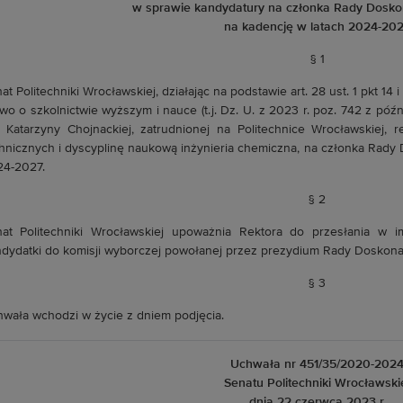
w sprawie kandydatury na członka Rady Dosko
na kadencję w latach 2024-20
§ 1
at Politechniki Wrocławskiej, działając na podstawie art. 28 ust. 1 pkt 14 i 
wo o szkolnictwie wyższym i nauce (t.j. Dz. U. z 2023 r. poz. 742 z późn
. Katarzyny Chojnackiej, zatrudnionej na Politechnice Wrocławskiej, r
hnicznych i dyscyplinę naukową inżynieria chemiczna, na członka Rady
4-2027.
§ 2
at Politechniki Wrocławskiej upoważnia Rektora do przesłania w im
dydatki do komisji wyborczej powołanej przez prezydium Rady Doskona
§ 3
wała wchodzi w życie z dniem podjęcia.
Uchwała nr 451/35/2020-202
Senatu Politechniki Wrocławski
dnia 22 czerwca 2023 r.