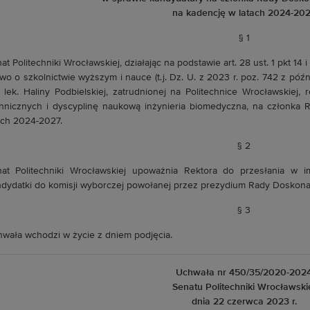
na kadencję w latach 2024-20
§ 1
at Politechniki Wrocławskiej, działając na podstawie art. 28 ust. 1 pkt 14 i 
wo o szkolnictwie wyższym i nauce (t.j. Dz. U. z 2023 r. poz. 742 z późn
. lek. Haliny Podbielskiej, zatrudnionej na Politechnice Wrocławskiej, 
hnicznych i dyscyplinę naukową inżynieria biomedyczna, na członka
ach 2024-2027.
§ 2
at Politechniki Wrocławskiej upoważnia Rektora do przesłania w im
dydatki do komisji wyborczej powołanej przez prezydium Rady Doskona
§ 3
wała wchodzi w życie z dniem podjęcia.
Uchwała nr 450/35/2020-202
Senatu Politechniki Wrocławski
dnia 22 czerwca 2023 r.