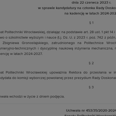
dnia 22 czerwca 2023 r.
w sprawie kandydatury na członka Rady Dosko
na kadencję w latach 2024-20
§ 1
at Politechniki Wrocławskiej, działając na podstawie art. 28 ust. 1 pkt 14 i 
wo o szkolnictwie wyższym i nauce (t.j. Dz. U. z 2023 r. poz. 742 z późn.
. Zbigniewa Gronostajskiego, zatrudnionego na Politechnice Wrocł
ynieryjno-technicznych i dyscyplinę naukową inżynieria mechaniczna
encję w latach 2024-2027.
§ 2
at Politechniki Wrocławskiej upoważnia Rektora do przesłania w im
dydata do komisji wyborczej powołanej przez prezydium Rady Doskona
§ 3
wała wchodzi w życie z dniem podjęcia.
Uchwała nr 453/35/2020-202