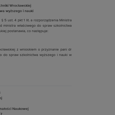
chniki Wrocławskiej
twa wyższego i nauki
§ 5 ust. 4 pkt 1 lit. a rozporządzenia Ministra
ód ministra właściwego do spraw szkolnictwa
wskiej postanawia, co następuje:
ocławskiej z wnioskiem o przyznanie pani dr
ego do spraw szkolnictwa wyższego i nauki w
4
ej
nałości Naukowej
27