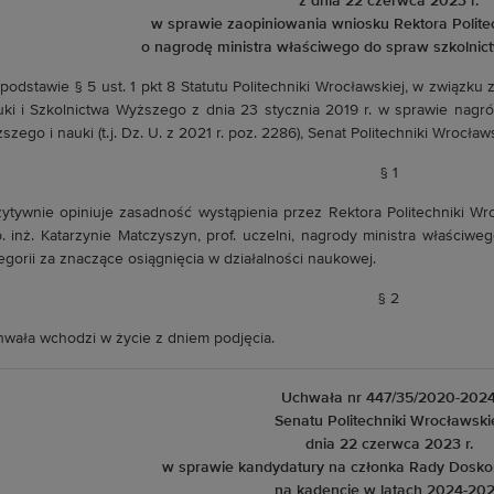
z dnia 22 czerwca 2023 r.
w sprawie zaopiniowania wniosku Rektora Polite
o nagrodę ministra właściwego do spraw szkolnic
podstawie § 5 ust. 1 pkt 8 Statutu Politechniki Wrocławskiej, w związku z 
ki i Szkolnictwa Wyższego z dnia 23 stycznia 2019 r. w sprawie nagr
szego i nauki (t.j. Dz. U. z 2021 r. poz. 2286), Senat Politechniki Wrocła
§ 1
ytywnie opiniuje zasadność wystąpienia przez Rektora Politechniki Wr
. inż. Katarzynie Matczyszyn, prof. uczelni, nagrody ministra właściw
egorii za znaczące osiągnięcia w działalności naukowej.
§ 2
wała wchodzi w życie z dniem podjęcia.
Uchwała nr 447/35/2020-202
Senatu Politechniki Wrocławski
dnia 22 czerwca 2023 r.
w sprawie kandydatury na członka Rady Dosko
na kadencję w latach 2024-20