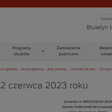
Wyszuki
Biuletyn Informacji Public
Wyszuk
Biuletyn 
DROPDOWN
Programy
Zamówienia
Rejest
studiów
publiczne
zmia
ona główna
Strona główna
Akty prawne
Uchwały Senatu
22 czer
2 czerwca 2023 roku
Uchwała nr 446/35/2020-202
Senatu Politechniki Wrocławski