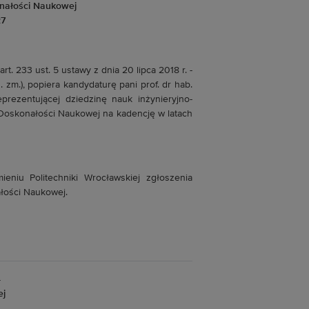
nałości Naukowej
27
art. 233 ust. 5 ustawy z dnia 20 lipca 2018 r. -
. zm.), popiera kandydaturę pani prof. dr hab.
eprezentującej dziedzinę nauk inżynieryjno-
 Doskonałości Naukowej na kadencję w latach
ieniu Politechniki Wrocławskiej zgłoszenia
łości Naukowej.
4
ej