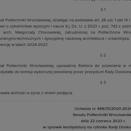
§ 1
at Politechniki Wrocławskiej, działając na podstawie art. 28 ust. 1 pkt 14 i 
wo o szkolnictwie wyższym i nauce (t.j. Dz. U. z 2023 r. poz. 742 z późn
. arch. Małgorzaty Chorowskiej, zatrudnionej na Politechnice Wro
ynieryjno-technicznych i dyscyplinę naukową architektura i urbanistyk
encję w latach 2024-2027.
§ 2
at Politechniki Wrocławskiej, upoważnia Rektora do przesłania w im
dydatki do komisji wyborczej powołanej przez prezydium Rady Doskona
§ 3
wała wchodzi w życie z dniem podjęcia.
Uchwała nr 448/35/2020-202
Senatu Politechniki Wrocławski
dnia 22 czerwca 2023 r.
w sprawie kandydatury na członka Rady Dosko