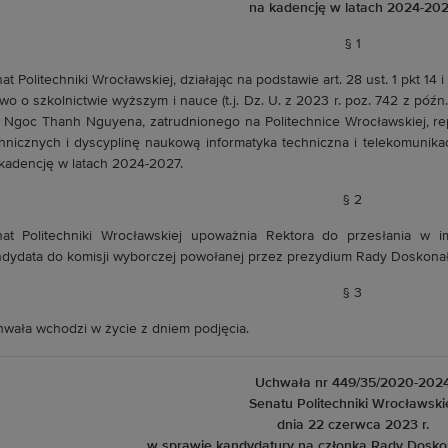
na kadencję w latach 2024-20
§ 1
at Politechniki Wrocławskiej, działając na podstawie art. 28 ust. 1 pkt 14 i 
wo o szkolnictwie wyższym i nauce (t.j. Dz. U. z 2023 r. poz. 742 z późn.
. Ngoc Thanh Nguyena, zatrudnionego na Politechnice Wrocławskiej, re
hnicznych i dyscyplinę naukową informatyka techniczna i telekomunik
kadencję w latach 2024-2027.
§ 2
at Politechniki Wrocławskiej upoważnia Rektora do przesłania w im
dydata do komisji wyborczej powołanej przez prezydium Rady Doskona
§ 3
wała wchodzi w życie z dniem podjęcia.
Uchwała nr 449/35/2020-202
Senatu Politechniki Wrocławski
dnia 22 czerwca 2023 r.
w sprawie kandydatury na członka Rady Dosko