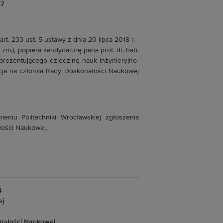
27
art. 233 ust. 5 ustawy z dnia 20 lipca 2018 r. -
 zm.), popiera kandydaturę pana prof. dr. hab.
prezentującego dziedzinę nauk inżynieryjno-
acja na członka Rady Doskonałości Naukowej
ieniu Politechniki Wrocławskiej zgłoszenia
łości Naukowej.
4
ej
nałości Naukowej