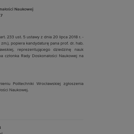
nałości Naukowej
27
art. 233 ust. 5 ustawy z dnia 20 lipca 2018 r. -
 zm.), popiera kandydaturę pana prof. dr. hab.
awskiej, reprezentującego dziedzinę nauk
, na członka Rady Doskonałości Naukowej na
ieniu Politechniki Wrocławskiej zgłoszenia
łości Naukowej.
4