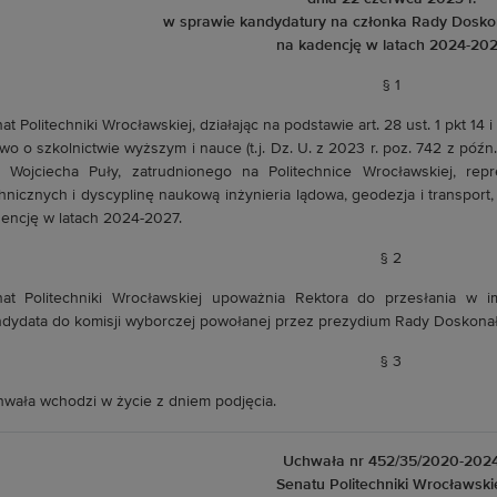
w sprawie kandydatury na członka Rady Dosko
na kadencję w latach 2024-20
§ 1
at Politechniki Wrocławskiej, działając na podstawie art. 28 ust. 1 pkt 14 i 
wo o szkolnictwie wyższym i nauce (t.j. Dz. U. z 2023 r. poz. 742 z późn.
. Wojciecha Puły, zatrudnionego na Politechnice Wrocławskiej, rep
hnicznych i dyscyplinę naukową inżynieria lądowa, geodezja i transpor
encję w latach 2024-2027.
§ 2
at Politechniki Wrocławskiej upoważnia Rektora do przesłania w im
dydata do komisji wyborczej powołanej przez prezydium Rady Doskona
§ 3
wała wchodzi w życie z dniem podjęcia.
Uchwała nr 452/35/2020-202
Senatu Politechniki Wrocławski