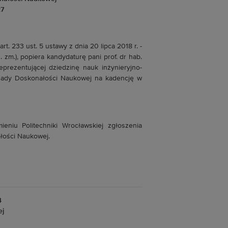
27
art. 233 ust. 5 ustawy z dnia 20 lipca 2018 r. -
. zm.), popiera kandydaturę pani prof. dr hab.
reprezentującej dziedzinę nauk inżynieryjno-
 Rady Doskonałości Naukowej na kadencję w
ieniu Politechniki Wrocławskiej zgłoszenia
łości Naukowej.
4
ej