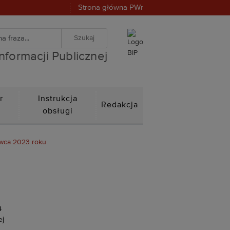
Strona główna PWr
warka
znej
iwanie zaawansowane
Informacji Publicznej
r
Instrukcja
Redakcja
n
obsługi
wca 2023 roku
4
ej