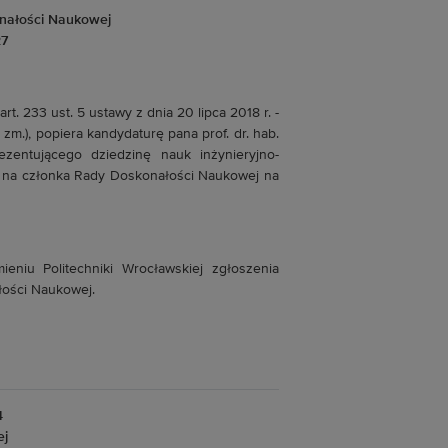
nałości Naukowej
27
art. 233 ust. 5 ustawy z dnia 20 lipca 2018 r. -
 zm.), popiera kandydaturę pana prof. dr. hab.
rezentującego dziedzinę nauk inżynieryjno-
t, na członka Rady Doskonałości Naukowej na
ieniu Politechniki Wrocławskiej zgłoszenia
łości Naukowej.
4
ej