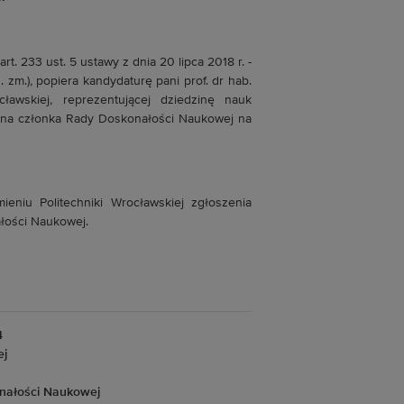
art. 233 ust. 5 ustawy z dnia 20 lipca 2018 r. -
. zm.), popiera kandydaturę pani prof. dr hab.
cławskiej, reprezentującej dziedzinę nauk
a, na członka Rady Doskonałości Naukowej na
ieniu Politechniki Wrocławskiej zgłoszenia
łości Naukowej.
4
ej
nałości Naukowej