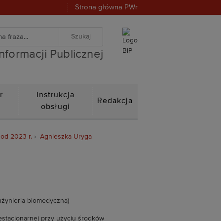
Strona główna PWr
warka
znej
iwanie zaawansowane
Informacji Publicznej
r
Instrukcja
Redakcja
n
obsługi
 od 2023 r.
Agnieszka Uryga
nżynieria biomedyczna)
estacjonarnej przy użyciu środków