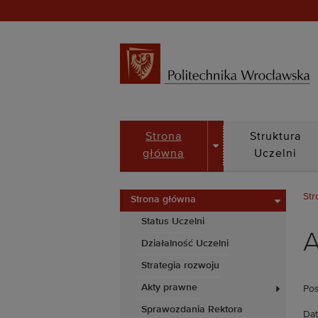
DROPDOWN
Strona
Struktura
główna
Uczelni
Str
Strona główna
Status Uczelni
A
Działalność Uczelni
Strategia rozwoju
Akty prawne
Pos
Sprawozdania Rektora
Dat