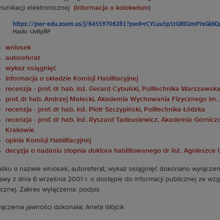
unikacji elektronicznej
(informacja o kolokwium
)
https://pwr-edu.zoom.us/j/
64559706281?pwd=
rCYLuu5p1tGREGmPYxGkiI
Hasło: UyRp8P
wniosek
autoreferat
wykaz osiągnięć
informacja o składzie Komisji Habilitacyjnej
recenzja - prof. dr hab. inż. Gerard Cybulski, Politechnika Warszawsk
prof. dr hab. Andrzej Małecki, Akademia Wychowania Fizycznego im.
recenzja - prof. dr hab. inż. Piotr Szczypiński, Politechnika Łódzka
recenzja - prof. dr hab. inż. Ryszard Tadeusiewicz, Akademia Górnicz
Krakowie
opinia Komisji Habilitacyjnej
decyzja o nadaniu stopnia doktora habilitowanego dr inż. Agnieszce
liku o nazwie wniosek, autoreferat, wykaz osiągnięć dokonano wyłączeni
awy z dnia 6 września 2001 r. o dostępie do informacji publicznej ze w
ycznej. Zakres wyłączenia: podpis
ączenia jawności dokonała: Aneta Wójcik