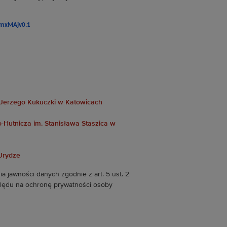
QmxMAjv0
.1
a
 Jerzego Kukuczki w Katowicach
o-Hutnicza im. Stanisława Staszica w
 Urydze
a jawności danych zgodnie z art. 5 ust. 2
zględu na ochronę prywatności osoby