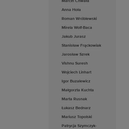
Marcin Chwała
Anna Hoła
Roman Wróblewski
Mirela Wolf-Baca
Jakub Jurasz
Stanisław Frąckowiak
Jarosław Szrek
Vishnu Suresh
Wojciech Linhart
Igor Buzalewicz
Małgorzta Kuchta
Marta Rusnak
Łukasz Bednarz
Mariusz Topolski
Patrycja Szymczyk-