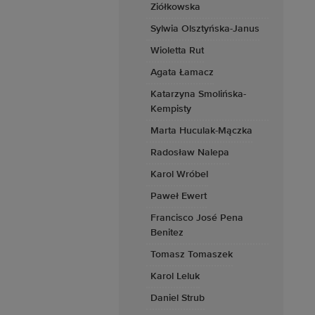
Ziółkowska
Sylwia Olsztyńska-Janus
Wioletta Rut
Agata Łamacz
Katarzyna Smolińska-
Kempisty
Marta Huculak-Mączka
Radosław Nalepa
Karol Wróbel
Paweł Ewert
Francisco José Pena
Benitez
Tomasz Tomaszek
Karol Leluk
Daniel Strub