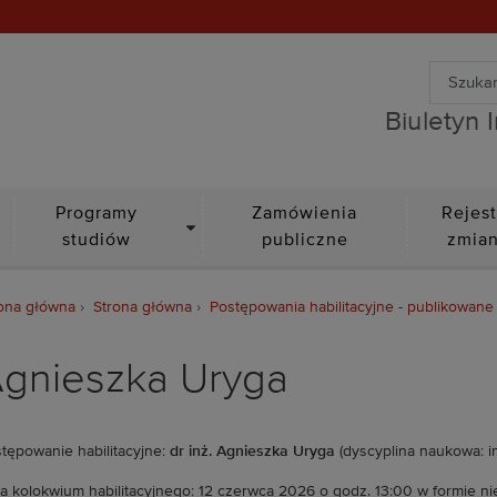
Wyszuki
Biuletyn Informacji Public
Wyszuk
Biuletyn 
DROPDOWN
Programy
Zamówienia
Rejest
studiów
publiczne
zmia
ona główna
Strona główna
Postępowania habilitacyjne - publikowane
gnieszka Uryga
tępowanie habilitacyjne:
dr inż. Agnieszka Uryga
(dyscyplina naukowa: i
a kolokwium habilitacyjnego: 12 czerwca 2026 o godz. 13:00 w formie ni