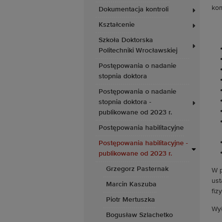
kom
Dokumentacja kontroli
Kształcenie
Szkoła Doktorska
Politechniki Wrocławskiej
Postępowania o nadanie
stopnia doktora
Postępowania o nadanie
stopnia doktora -
publikowane od 2023 r.
Postępowania habilitacyjne
Postępowania habilitacyjne -
publikowane od 2023 r.
Grzegorz Pasternak
W p
ust
Marcin Kaszuba
fiz
Piotr Mertuszka
Wył
Bogusław Szlachetko