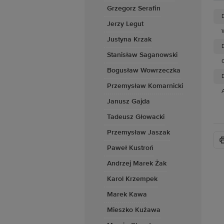
Grzegorz Serafin
Jerzy Legut
Justyna Krzak
D
Stanisław Saganowski
Bogusław Wowrzeczka
D
Przemysław Komarnicki
Janusz Gajda
Tadeusz Głowacki
Przemysław Jaszak
Paweł Kustroń
Andrzej Marek Żak
Karol Krzempek
Marek Kawa
Mieszko Kużawa