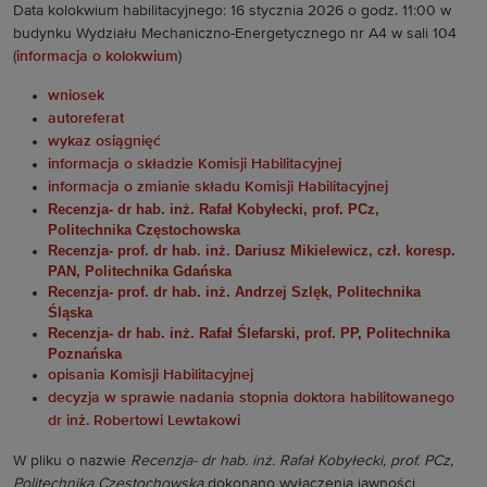
Data kolokwium habilitacyjnego: 16 stycznia 2026 o godz. 11:00 w
budynku Wydziału Mechaniczno-Energetycznego nr A4 w sali 104
(
informacja o kolokwium
)
wniosek
autoreferat
wykaz osiągnięć
informacja o składzie Komisji Habilitacyjnej
informacja o zmianie składu Komisji Habilitacyjnej
Recenzja- dr hab. inż. Rafał Kobyłecki, prof. PCz,
Politechnika Częstochowska
Recenzja- prof. dr hab. inż. Dariusz Mikielewicz, czł. koresp.
PAN, Politechnika Gdańska
Recenzja- prof. dr hab. inż. Andrzej Szlęk, Politechnika
Śląska
Recenzja- dr hab. inż. Rafał Ślefarski, prof. PP, Politechnika
Poznańska
opisania Komisji Habilitacyjnej
decyzja w sprawie nadania stopnia doktora habilitowanego
dr inż. Robertowi Lewtakowi
W pliku o nazwie
Recenzja- dr hab. inż. Rafał Kobyłecki, prof. PCz,
Politechnika Częstochowska
dokonano wyłączenia jawności