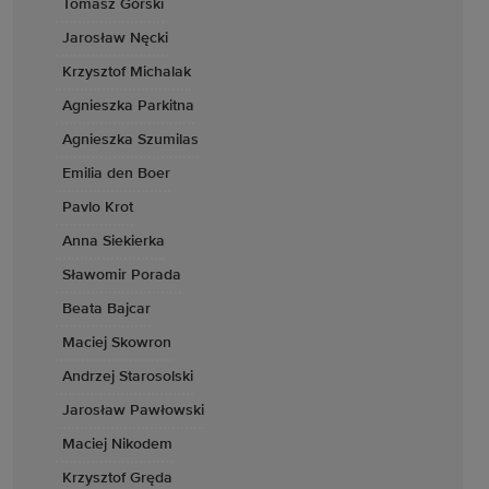
Tomasz Górski
Jarosław Nęcki
Krzysztof Michalak
Agnieszka Parkitna
Agnieszka Szumilas
Emilia den Boer
Pavlo Krot
Anna Siekierka
Sławomir Porada
Beata Bajcar
Maciej Skowron
Andrzej Starosolski
Jarosław Pawłowski
Maciej Nikodem
Krzysztof Gręda