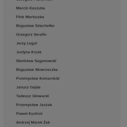
Marcin Kaszuba
Piotr Mertuszka
Bogusław Szlachetko
Grzegorz Serafin
Jerzy Legut
Justyna Krzak
Stanisław Saganowski
Bogusław Wowrzeczka
Przemysław Komarnicki
Janusz Gajda
Tadeusz Głowacki
Przemysław Jaszak
Paweł Kustroń
Andrzej Marek Żak