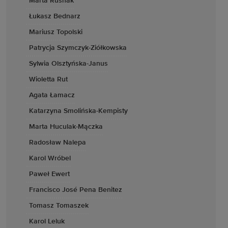
Marta Rusnak
Łukasz Bednarz
Mariusz Topolski
Patrycja Szymczyk-Ziółkowska
Sylwia Olsztyńska-Janus
Wioletta Rut
Agata Łamacz
Katarzyna Smolińska-Kempisty
Marta Huculak-Mączka
Radosław Nalepa
Karol Wróbel
Paweł Ewert
Francisco José Pena Benitez
Tomasz Tomaszek
Karol Leluk