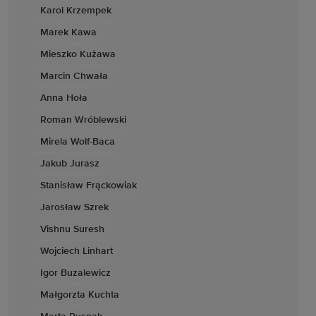
Karol Krzempek
Marek Kawa
Mieszko Kużawa
Marcin Chwała
Anna Hoła
Roman Wróblewski
Mirela Wolf-Baca
Jakub Jurasz
Stanisław Frąckowiak
Jarosław Szrek
Vishnu Suresh
Wojciech Linhart
Igor Buzalewicz
Małgorzta Kuchta