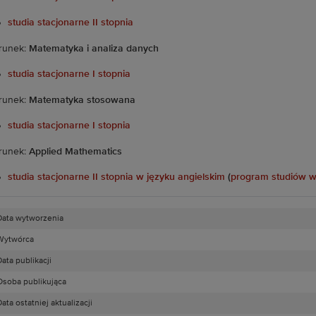
studia stacjonarne II stopnia
runek:
Matematyka i analiza danych
studia stacjonarne I stopnia
runek:
Matematyka stosowana
studia stacjonarne I stopnia
runek:
Applied Mathematics
studia stacjonarne II stopnia w języku angielskim
(
program studiów w
Data wytworzenia
Wytwórca
ata publikacji
Osoba publikująca
ata ostatniej aktualizacji