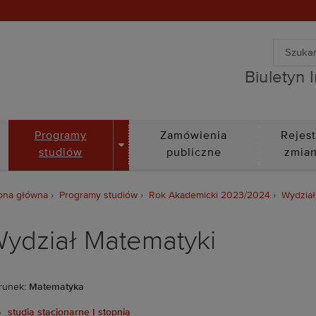
Wyszuki
Biuletyn Informacji Public
Wyszuk
Biuletyn 
DROPDOWN
Programy
Zamówienia
Rejest
studiów
publiczne
zmia
ona główna
Programy studiów
Rok Akademicki 2023/2024
Wydział
ydział Matematyki
runek:
Matematyka
studia stacjonarne I stopnia