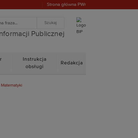
Strona główna PWr
warka
znej
iwanie zaawansowane
Informacji Publicznej
r
Instrukcja
Redakcja
n
obsługi
 Matematyki