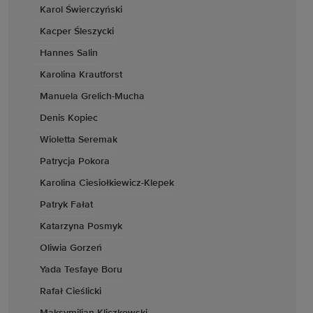
Karol Świerczyński
Kacper Śleszycki
Hannes Salin
Karolina Krautforst
Manuela Grelich-Mucha
Denis Kopiec
Wioletta Seremak
Patrycja Pokora
Karolina Ciesiołkiewicz-Klepek
Patryk Fałat
Katarzyna Posmyk
Oliwia Gorzeń
Yada Tesfaye Boru
Rafał Cieślicki