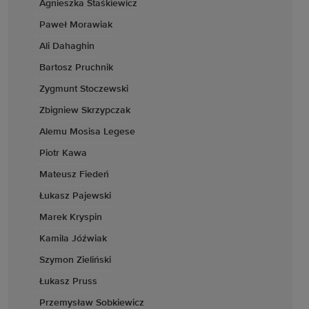
Agnieszka Staśkiewicz
Paweł Morawiak
Ali Dahaghin
Bartosz Pruchnik
Zygmunt Stoczewski
Zbigniew Skrzypczak
Alemu Mosisa Legese
Piotr Kawa
Mateusz Fiedeń
Łukasz Pajewski
Marek Kryspin
Kamila Jóźwiak
Szymon Zieliński
Łukasz Pruss
Przemysław Sobkiewicz