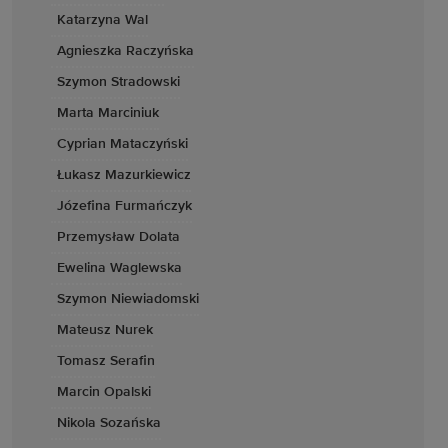
Katarzyna Wal
Agnieszka Raczyńska
Szymon Stradowski
Marta Marciniuk
Cyprian Mataczyński
Łukasz Mazurkiewicz
Józefina Furmańczyk
Przemysław Dolata
Ewelina Waglewska
Szymon Niewiadomski
Mateusz Nurek
Tomasz Serafin
Marcin Opalski
Nikola Sozańska