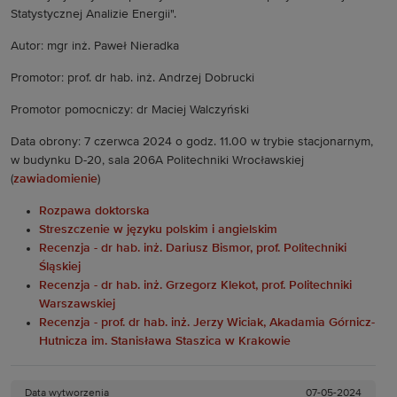
Statystycznej Analizie Energii".
Autor: mgr inż. Paweł Nieradka
Promotor: prof. dr hab. inż. Andrzej Dobrucki
Promotor pomocniczy: dr Maciej Walczyński
Data obrony: 7 czerwca 2024 o godz. 11.00 w trybie stacjonarnym,
w budynku D-20, sala 206A Politechniki Wrocławskiej
(
zawiadomienie
)
Rozpawa doktorska
Streszczenie w języku polskim i angielskim
Recenzja - dr hab. inż. Dariusz Bismor, prof. Politechniki
Śląskiej
Recenzja - dr hab. inż. Grzegorz Klekot, prof. Politechniki
Warszawskiej
Recenzja - prof. dr hab. inż. Jerzy Wiciak, Akadamia Górnicz-
Hutnicza im. Stanisława Staszica w Krakowie
Data wytworzenia
07-05-2024