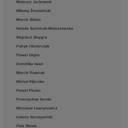
Mateusz Jackowski
Mikołaj Żmudziński
Marcin Białas
Natalia Suchorab-Matuszewska
Wojciech Stopyra
Patryk Obstarczyk
Paweł Głąba
Dominika Iwan
Marcin Pawnuk
Michał Kijaczko
Paweł Piszko
Przemysław Sareło
Mirosław Ławrynowicz
Łukasz Szczepański
Piotr Bielak