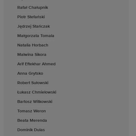
Rafał Chałupnik
Piotr Stefański
Jędrzej Stańczak
Małgorzata Tomala
Natalia Horbach
Malwina Sikora
Arif Eftekhar Ahmed
Anna Grytsko
Robert Sułowski
Łukasz Chmielowski
Bartosz Witkowski
Tomasz Weron
Beata Merenda
Dominik Dulas