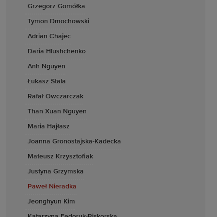
Grzegorz Gomółka
Tymon Dmochowski
Adrian Chajec
Daria Hlushchenko
Anh Nguyen
Łukasz Stala
Rafał Owczarczak
Than Xuan Nguyen
Maria Hajłasz
Joanna Gronostajska-Kadecka
Mateusz Krzysztofiak
Justyna Grzymska
Paweł Nieradka
Jeonghyun Kim
Katarzyna Fedoruk-Piskorska