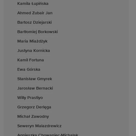
Kamila Łupińska
Ahmed Zubair Jan
Bartosz Dziejarski
Bartłomiej Borkowski
Maria Miażdżyk
Justyna Kornicka
Kamil Fortuna
Ewa Górska
Stanisław Gmyrek
Jarosław Bernacki
Willy Prastiyo
Grzegorz Derlęga
Michał Zawodny
Seweryn Malazdrewicz
Agnieszka Chowaniec-Michalak