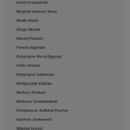
Kamil Krzywiński
Mujahid Ammen Khan
Beata Kizior
Kinga Skrzek
Maciej Pazdan
Paweł Stępniak
Katarzyna Maraj-Zygmąt
Hafiz Shoaib
Katarzyna Gajewska
Małgorzata Kalinka
Bartosz Poskart
Mateusz Gniewkowski
Parthkumar Anilbhai Parmar
Szymon Jankowski
Mikołaj Grosel