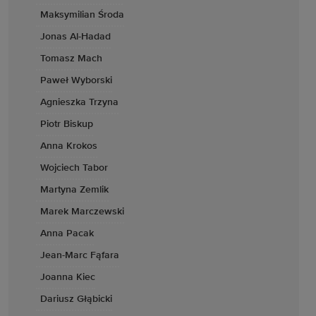
Maksymilian Środa
Jonas Al-Hadad
Tomasz Mach
Paweł Wyborski
Agnieszka Trzyna
Piotr Biskup
Anna Krokos
Wojciech Tabor
Martyna Zemlik
Marek Marczewski
Anna Pacak
Jean-Marc Fąfara
Joanna Kiec
Dariusz Głąbicki