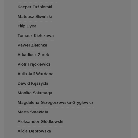
Kacper Taźbierski
Mateusz Śliwiński
Filip Dyba
Tomasz Kiełczawa
Paweł Zielonka
Arkadiusz Żurek
Piotr Frąckiewicz
Aulia Arif Wardana
Dawid Kęszycki
Monika Salamaga
Magdalena Grzegorzewska-Gryglewicz
Marta Smektała
Aleksander Głódkowski
Alicja Dąbrowska