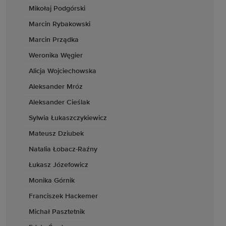
Mikołaj Podgórski
Marcin Rybakowski
Marcin Prządka
Weronika Węgier
Alicja Wojciechowska
Aleksander Mróz
Aleksander Cieślak
Sylwia Łukaszczykiewicz
Mateusz Dziubek
Natalia Łobacz-Raźny
Łukasz Józefowicz
Monika Górnik
Franciszek Hackemer
Michał Pasztetnik