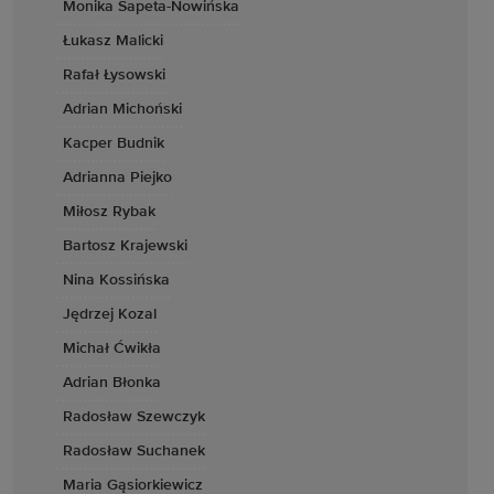
Monika Sapeta-Nowińska
Łukasz Malicki
Rafał Łysowski
Adrian Michoński
Kacper Budnik
Adrianna Piejko
Miłosz Rybak
Bartosz Krajewski
Nina Kossińska
Jędrzej Kozal
Michał Ćwikła
Adrian Błonka
Radosław Szewczyk
Radosław Suchanek
Maria Gąsiorkiewicz