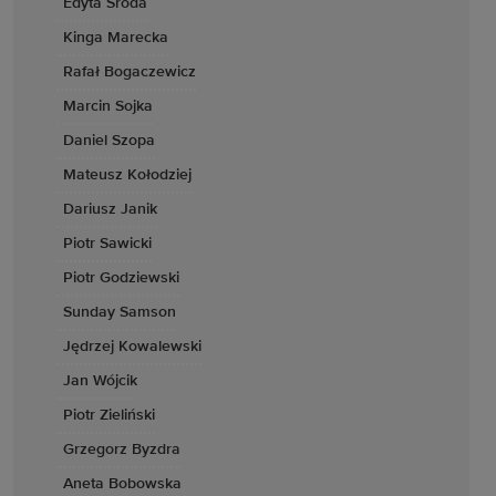
Edyta Środa
Kinga Marecka
Rafał Bogaczewicz
Marcin Sojka
Daniel Szopa
Mateusz Kołodziej
Dariusz Janik
Piotr Sawicki
Piotr Godziewski
Sunday Samson
Jędrzej Kowalewski
Jan Wójcik
Piotr Zieliński
Grzegorz Byzdra
Aneta Bobowska