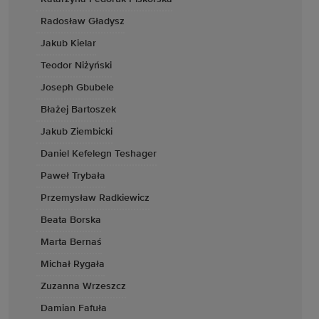
Radosław Gładysz
Jakub Kielar
Teodor Niżyński
Joseph Gbubele
Błażej Bartoszek
Jakub Ziembicki
Daniel Kefelegn Teshager
Paweł Trybała
Przemysław Radkiewicz
Beata Borska
Marta Bernaś
Michał Rygała
Zuzanna Wrzeszcz
Damian Fafuła