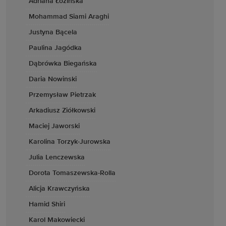
Adriana Łozińska
Mohammad Siami Araghi
Justyna Bącela
Paulina Jagódka
Dąbrówka Biegańska
Daria Nowinski
Przemysław Pietrzak
Arkadiusz Ziółkowski
Maciej Jaworski
Karolina Torzyk-Jurowska
Julia Lenczewska
Dorota Tomaszewska-Rolla
Alicja Krawczyńska
Hamid Shiri
Karol Makowiecki