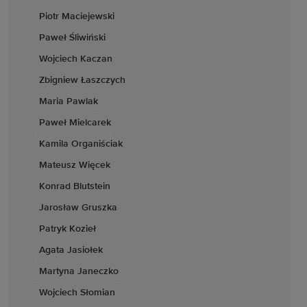
Piotr Maciejewski
Paweł Śliwiński
Wojciech Kaczan
Zbigniew Łaszczych
Maria Pawlak
Paweł Mielcarek
Kamila Organiściak
Mateusz Więcek
Konrad Blutstein
Jarosław Gruszka
Patryk Kozieł
Agata Jasiołek
Martyna Janeczko
Wojciech Słomian