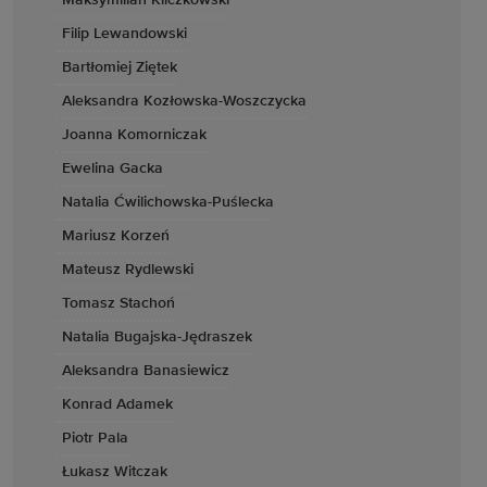
Maksymilian Kliczkowski
Filip Lewandowski
Bartłomiej Ziętek
Aleksandra Kozłowska-Woszczycka
Joanna Komorniczak
Ewelina Gacka
Natalia Ćwilichowska-Puślecka
Mariusz Korzeń
Mateusz Rydlewski
Tomasz Stachoń
Natalia Bugajska-Jędraszek
Aleksandra Banasiewicz
Konrad Adamek
Piotr Pala
Łukasz Witczak