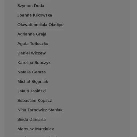
Szymon Duda
Joanna Klikowska
Oluwafunmilola Oladipo
Adrianna Graja
Agata Tołłoczko
Daniel Wiczew
Karolina Sobczyk
Natalia Gemza
Michał Stępniak
Jakub Jasiński
Sebastian Kopacz
Nina Tarnowicz-Staniak
Sindu Daniarta
Mateusz Marciniak