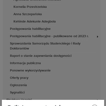
Kornelia Przestrzelska
Anna Szczepańska
Kehinde Adekunle Adegbola
Postępowania habilitacyjne
Postępowania habilitacyjne - publikowane od 2023 r.
Sprawozdania Samorządu Studenckiego i Rady
Doktorantów
Raport o stanie zapewniania dostępności
Informacja publiczna
Ponowne wykorzystywanie
Oferty pracy
Ogłoszenia
Sygnaliści
Struktura Uczelni