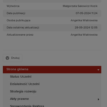
Wytwórca
Małgorzata Sakowicz-Kozik
Data publikacji
07-05-2024 11:24
Osoba publikująca
Angelika Wiatrowska
Data ostatniej aktualizacji
28-05-2024 12:05
Aktualizowane przez
Angelika Wiatrowska
Drukuj
Strona główna
Status Uczelni
Działalność Uczelni
Strategia rozwoju
Akty prawne
Sprawozdania Rektora