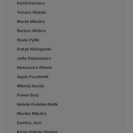
Kamil Kanclerz
Tomasz Nowak
Marek Mikulicz
Bartosz Widera
Beata Pytlik
Patryk Wielopolski
Julita Bielaniewicz
Aleksandra Klimek
Agata Pasztetnik
Mikołaj Szurlej
Paweł Bury
Natalia Pudełko-Malik
Monika Mikulicz
Ewelina Jach
Kinga Halicka-Stępień