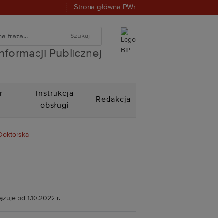
Strona główna PWr
warka
znej
iwanie zaawansowane
Informacji Publicznej
r
Instrukcja
Redakcja
n
obsługi
Doktorska
zuje od 1.10.2022 r.