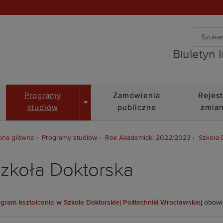
Wyszuki
Biuletyn Informacji Public
Wyszuk
Biuletyn 
DROPDOWN
Programy
Zamówienia
Rejest
studiów
publiczne
zmia
ona główna
Programy studiów
Rok Akademicki 2022/2023
Szkoła 
zkoła Doktorska
gram kształcenia w Szkole Doktorskiej Politechniki Wrocławskiej
obowią