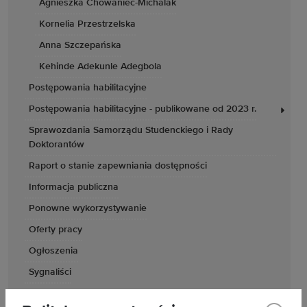
Agnieszka Chowaniec-Michalak
Kornelia Przestrzelska
Anna Szczepańska
Kehinde Adekunle Adegbola
Postępowania habilitacyjne
Postępowania habilitacyjne - publikowane od 2023 r.
Sprawozdania Samorządu Studenckiego i Rady
Doktorantów
Raport o stanie zapewniania dostępności
Informacja publiczna
Ponowne wykorzystywanie
Oferty pracy
Ogłoszenia
Sygnaliści
Struktura Uczelni