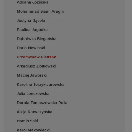
Adriana Łozińska
Mohammad Siami Araghi
Justyna Bącela
Paulina Jagódka
Dąbrówka Biegańska
Daria Nowinski
Przemysław Pietrzak
Arkadiusz Ziółkowski
Maciej Jaworski
Karolina Torzyk-Jurowska
Julia Lenczewska
Dorota Tomaszewska-Rolla
Alicja Krawczyńska
Hamid Shiri
Karol Makowiecki