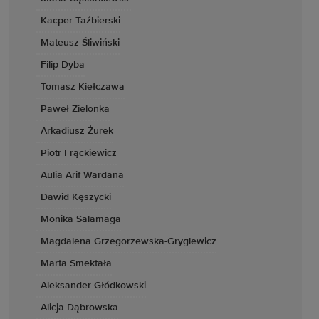
Kacper Taźbierski
Mateusz Śliwiński
Filip Dyba
Tomasz Kiełczawa
Paweł Zielonka
Arkadiusz Żurek
Piotr Frąckiewicz
Aulia Arif Wardana
Dawid Kęszycki
Monika Salamaga
Magdalena Grzegorzewska-Gryglewicz
Marta Smektała
Aleksander Głódkowski
Alicja Dąbrowska