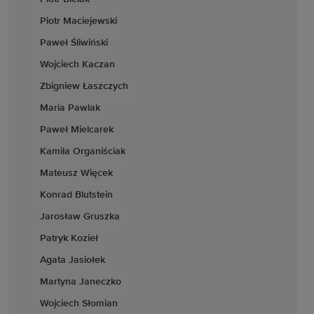
Piotr Maciejewski
Paweł Śliwiński
Wojciech Kaczan
Zbigniew Łaszczych
Maria Pawlak
Paweł Mielcarek
Kamila Organiściak
Mateusz Więcek
Konrad Blutstein
Jarosław Gruszka
Patryk Kozieł
Agata Jasiołek
Martyna Janeczko
Wojciech Słomian