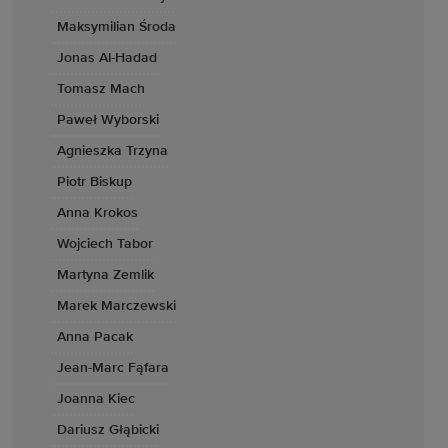
Maksymilian Środa
Jonas Al-Hadad
Tomasz Mach
Paweł Wyborski
Agnieszka Trzyna
Piotr Biskup
Anna Krokos
Wojciech Tabor
Martyna Zemlik
Marek Marczewski
Anna Pacak
Jean-Marc Fąfara
Joanna Kiec
Dariusz Głąbicki