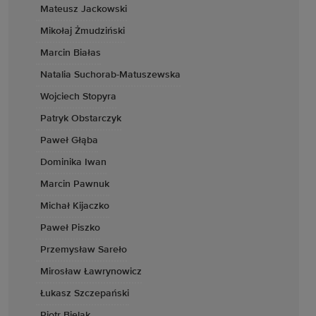
Mateusz Jackowski
Mikołaj Żmudziński
Marcin Białas
Natalia Suchorab-Matuszewska
Wojciech Stopyra
Patryk Obstarczyk
Paweł Głąba
Dominika Iwan
Marcin Pawnuk
Michał Kijaczko
Paweł Piszko
Przemysław Sareło
Mirosław Ławrynowicz
Łukasz Szczepański
Piotr Bielak