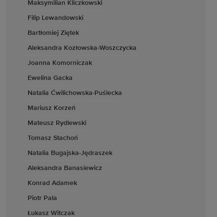
Maksymilian Kliczkowski
Filip Lewandowski
Bartłomiej Ziętek
Aleksandra Kozłowska-Woszczycka
Joanna Komorniczak
Ewelina Gacka
Natalia Ćwilichowska-Puślecka
Mariusz Korzeń
Mateusz Rydlewski
Tomasz Stachoń
Natalia Bugajska-Jędraszek
Aleksandra Banasiewicz
Konrad Adamek
Piotr Pala
Łukasz Witczak