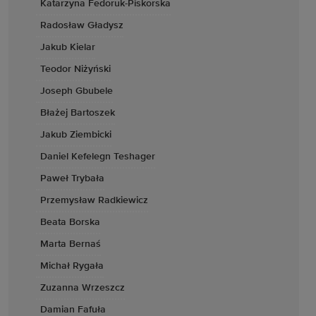
Katarzyna Fedoruk-Piskorska
Radosław Gładysz
Jakub Kielar
Teodor Niżyński
Joseph Gbubele
Błażej Bartoszek
Jakub Ziembicki
Daniel Kefelegn Teshager
Paweł Trybała
Przemysław Radkiewicz
Beata Borska
Marta Bernaś
Michał Rygała
Zuzanna Wrzeszcz
Damian Fafuła