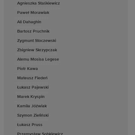
Agnieszka Staśkiewicz
Paweł Morawiak
Ali Dahaghin
Bartosz Pruchnik
Zygmunt Stoczewski
Zbigniew Skrzypczak
Alemu Mosisa Legese
Piotr Kawa
Mateusz Fiedeń
Łukasz Pajewski
Marek Kryspin
Kamila Jóźwiak
Szymon Zieliński
Łukasz Pruss
Przemysław Sobkiewicz