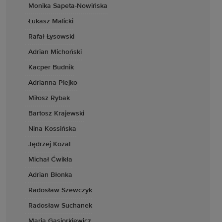
Monika Sapeta-Nowińska
Łukasz Malicki
Rafał Łysowski
Adrian Michoński
Kacper Budnik
Adrianna Piejko
Miłosz Rybak
Bartosz Krajewski
Nina Kossińska
Jędrzej Kozal
Michał Ćwikła
Adrian Błonka
Radosław Szewczyk
Radosław Suchanek
Maria Gąsiorkiewicz