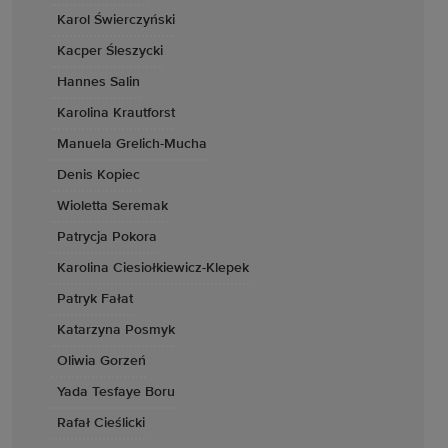
Karol Świerczyński
Kacper Śleszycki
Hannes Salin
Karolina Krautforst
Manuela Grelich-Mucha
Denis Kopiec
Wioletta Seremak
Patrycja Pokora
Karolina Ciesiołkiewicz-Klepek
Patryk Fałat
Katarzyna Posmyk
Oliwia Gorzeń
Yada Tesfaye Boru
Rafał Cieślicki