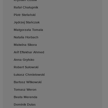
Krystian Czuba
Rafał Chałupnik
Piotr Stefański
Jędrzej Stańczak
Małgorzata Tomala
Natalia Horbach
Malwina Sikora
Arif Eftekhar Ahmed
Anna Grytsko
Robert Sułowski
Łukasz Chmielowski
Bartosz Witkowski
Tomasz Weron
Beata Merenda
Dominik Dulas