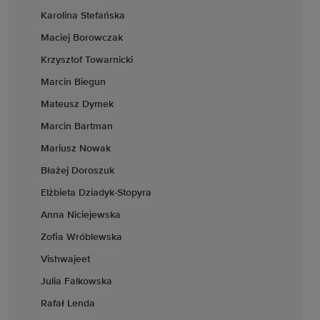
Karolina Stefańska
Maciej Borowczak
Krzysztof Towarnicki
Marcin Biegun
Mateusz Dymek
Marcin Bartman
Mariusz Nowak
Błażej Doroszuk
Elżbieta Dziadyk-Stopyra
Anna Niciejewska
Zofia Wróblewska
Vishwajeet
Julia Falkowska
Rafał Lenda