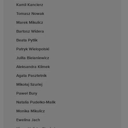
Kamil Kanclerz
Tomasz Nowak
Marek Mikulicz
Bartosz Widera
Beata Pytlik
Patryk Wielopolski
Julita Bielaniewicz
Aleksandra Klimek
Agata Pasztetnik
Mikołaj Szurlej
Paweł Bury
Natalia Pudełko-Malik
Monika Mikulicz
Ewelina Jach