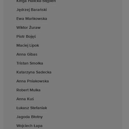
Kinga Halicka-Stępień
Jędrzej Barański
Ewa Mańkowska
Wiktor Żuraw
Piotr Bojęś
Maciej Lipok
Anna Gibas
Tristan Smołka
Katarzyna Sadecka
Anna Pniakowska
Robert Mulka
Anna Kuś
Łukasz Stefaniak
Jagoda Błotny
Wojciech Łapa