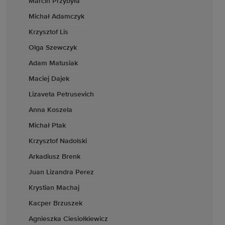
Marcin Przybyła
Michał Adamczyk
Krzysztof Lis
Olga Szewczyk
Adam Matusiak
Maciej Dajek
Lizaveta Petrusevich
Anna Koszela
Michał Ptak
Krzysztof Nadolski
Arkadiusz Brenk
Juan Lizandra Perez
Krystian Machaj
Kacper Brzuszek
Agnieszka Ciesiołkiewicz