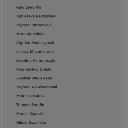
Katarzyna Wal
Agnieszka Raczyńska
Szymon Stradowski
Marta Marciniuk
Cyprian Mataczyński
Łukasz Mazurkiewicz
Józefina Furmańczyk
Przemysław Dolata
Ewelina Waglewska
Szymon Niewiadomski
Mateusz Nurek
Tomasz Serafin
Marcin Opalski
Nikola Sozańska