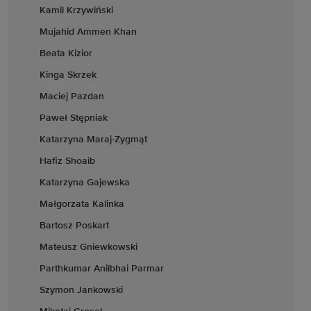
Kamil Krzywiński
Mujahid Ammen Khan
Beata Kizior
Kinga Skrzek
Maciej Pazdan
Paweł Stępniak
Katarzyna Maraj-Zygmąt
Hafiz Shoaib
Katarzyna Gajewska
Małgorzata Kalinka
Bartosz Poskart
Mateusz Gniewkowski
Parthkumar Anilbhai Parmar
Szymon Jankowski