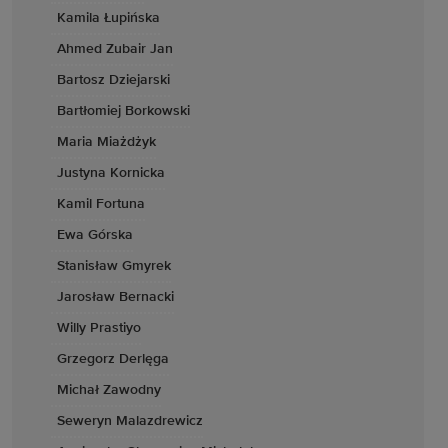
Kamila Łupińska
Ahmed Zubair Jan
Bartosz Dziejarski
Bartłomiej Borkowski
Maria Miażdżyk
Justyna Kornicka
Kamil Fortuna
Ewa Górska
Stanisław Gmyrek
Jarosław Bernacki
Willy Prastiyo
Grzegorz Derlęga
Michał Zawodny
Seweryn Malazdrewicz