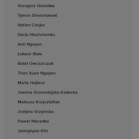
Grzegorz Gomółka
Tymon Dmochowski
Adrian Chajec
Daria Hlushchenko
Anh Nguyen
Łukasz Stala
Rafał Owczarczak
Than Xuan Nguyen
Maria Hajłasz
Joanna Gronostajska-Kadecka
Mateusz Krzysztofiak
Justyna Grzymska
Paweł Nieradka
Jeonghyun Kim