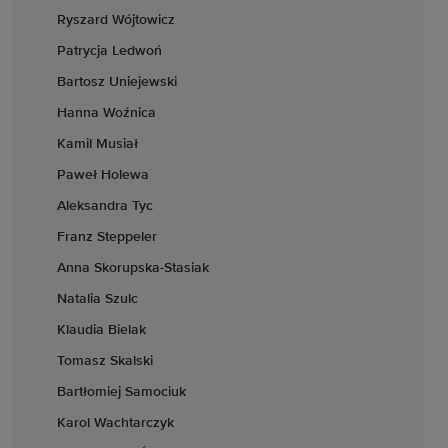
Ryszard Wójtowicz
Patrycja Ledwoń
Bartosz Uniejewski
Hanna Woźnica
Kamil Musiał
Paweł Holewa
Aleksandra Tyc
Franz Steppeler
Anna Skorupska-Stasiak
Natalia Szulc
Klaudia Bielak
Tomasz Skalski
Bartłomiej Samociuk
Karol Wachtarczyk