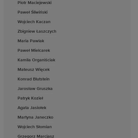
Piotr Maciejewski
Paweł Śliwiński
Wojciech Kaczan
Zbigniew Łaszczych
Maria Pawlak
Paweł Mielcarek
Kamila Organiściak
Mateusz Więcek
Konrad Blutstein
Jarosław Gruszka
Patryk Kozieł
Agata Jasiołek
Martyna Janeczko
Wojciech Słomian
Grzegorz Marcjasz