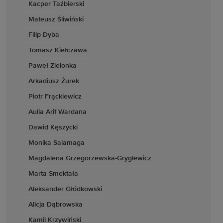
Kacper Taźbierski
Mateusz Śliwiński
Filip Dyba
Tomasz Kiełczawa
Paweł Zielonka
Arkadiusz Żurek
Piotr Frąckiewicz
Aulia Arif Wardana
Dawid Kęszycki
Monika Salamaga
Magdalena Grzegorzewska-Gryglewicz
Marta Smektała
Aleksander Głódkowski
Alicja Dąbrowska
Kamil Krzywiński