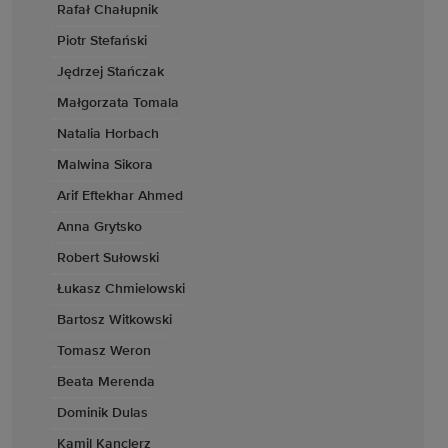
Rafał Chałupnik
Piotr Stefański
Jędrzej Stańczak
Małgorzata Tomala
Natalia Horbach
Malwina Sikora
Arif Eftekhar Ahmed
Anna Grytsko
Robert Sułowski
Łukasz Chmielowski
Bartosz Witkowski
Tomasz Weron
Beata Merenda
Dominik Dulas
Kamil Kanclerz