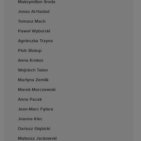
Maksymilian Środa
Jonas Al-Hadad
Tomasz Mach
Paweł Wyborski
Agnieszka Trzyna
Piotr Biskup
Anna Krokos
Wojciech Tabor
Martyna Zemlik
Marek Marczewski
Anna Pacak
Jean-Marc Fąfara
Joanna Kiec
Dariusz Głąbicki
Mateusz Jackowski