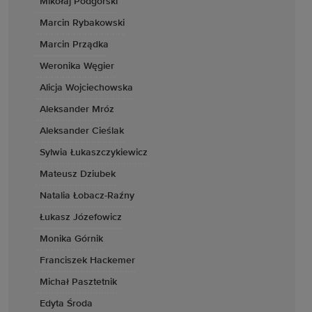
Mikołaj Podgórski
Marcin Rybakowski
Marcin Prządka
Weronika Węgier
Alicja Wojciechowska
Aleksander Mróz
Aleksander Cieślak
Sylwia Łukaszczykiewicz
Mateusz Dziubek
Natalia Łobacz-Raźny
Łukasz Józefowicz
Monika Górnik
Franciszek Hackemer
Michał Pasztetnik
Edyta Środa