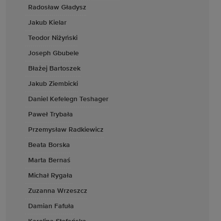
Radosław Gładysz
Jakub Kielar
Teodor Niżyński
Joseph Gbubele
Błażej Bartoszek
Jakub Ziembicki
Daniel Kefelegn Teshager
Paweł Trybała
Przemysław Radkiewicz
Beata Borska
Marta Bernaś
Michał Rygała
Zuzanna Wrzeszcz
Damian Fafuła