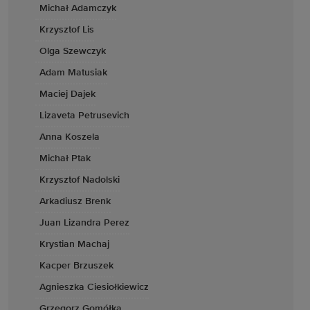
Michał Adamczyk
Krzysztof Lis
Olga Szewczyk
Adam Matusiak
Maciej Dajek
Lizaveta Petrusevich
Anna Koszela
Michał Ptak
Krzysztof Nadolski
Arkadiusz Brenk
Juan Lizandra Perez
Krystian Machaj
Kacper Brzuszek
Agnieszka Ciesiołkiewicz
Grzegorz Gomółka