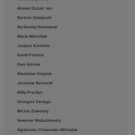
Ahmed Zubair Jan
Bartosz Dziejarski
Bartłomiej Borkowski
Maria Miażdżyk
Justyna Kornicka
Kamil Fortuna
Ewa Górska
Stanisław Gmyrek
Jarosław Bernacki
Willy Prastiyo
Grzegorz Derlęga
Michał Zawodny
Seweryn Malazdrewicz
Agnieszka Chowaniec-Michalak