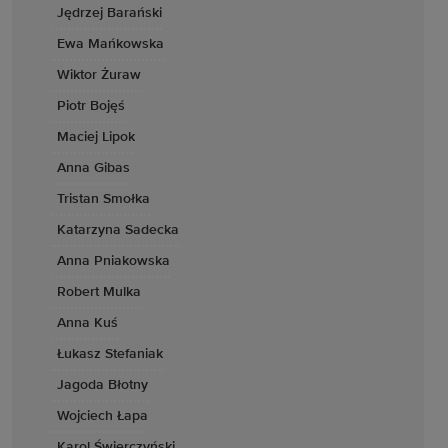
Jędrzej Barański
Ewa Mańkowska
Wiktor Żuraw
Piotr Bojęś
Maciej Lipok
Anna Gibas
Tristan Smołka
Katarzyna Sadecka
Anna Pniakowska
Robert Mulka
Anna Kuś
Łukasz Stefaniak
Jagoda Błotny
Wojciech Łapa
Karol Świerczyński