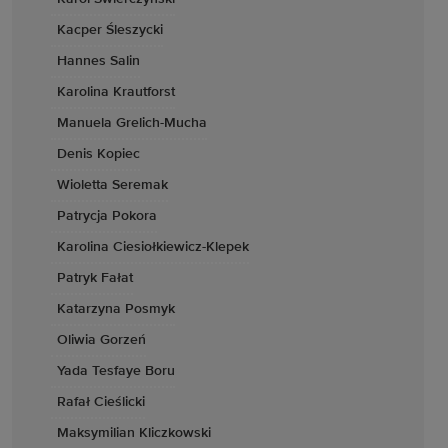
Kacper Śleszycki
Hannes Salin
Karolina Krautforst
Manuela Grelich-Mucha
Denis Kopiec
Wioletta Seremak
Patrycja Pokora
Karolina Ciesiołkiewicz-Klepek
Patryk Fałat
Katarzyna Posmyk
Oliwia Gorzeń
Yada Tesfaye Boru
Rafał Cieślicki
Maksymilian Kliczkowski