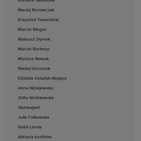
Karolina Stefańska
Maciej Borowczak
Krzysztof Towarnicki
Marcin Biegun
Mateusz Dymek
Marcin Bartman
Mariusz Nowak
Błażej Doroszuk
Elżbieta Dziadyk-Stopyra
Anna Niciejewska
Zofia Wróblewska
Vishwajeet
Julia Falkowska
Rafał Lenda
Adriana Łozińska