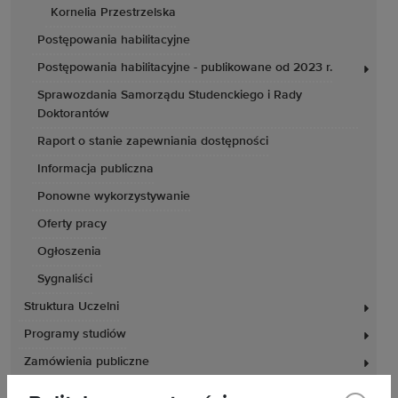
Kornelia Przestrzelska
Postępowania habilitacyjne
Postępowania habilitacyjne - publikowane od 2023 r.
Sprawozdania Samorządu Studenckiego i Rady
Doktorantów
Raport o stanie zapewniania dostępności
Informacja publiczna
Ponowne wykorzystywanie
Oferty pracy
Ogłoszenia
Sygnaliści
Struktura Uczelni
Programy studiów
Zamówienia publiczne
Rejestr zmian