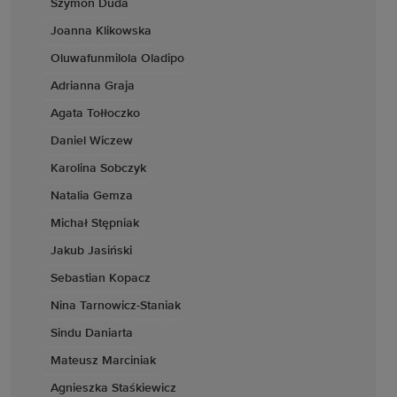
Szymon Duda
Joanna Klikowska
Oluwafunmilola Oladipo
Adrianna Graja
Agata Tołłoczko
Daniel Wiczew
Karolina Sobczyk
Natalia Gemza
Michał Stępniak
Jakub Jasiński
Sebastian Kopacz
Nina Tarnowicz-Staniak
Sindu Daniarta
Mateusz Marciniak
Agnieszka Staśkiewicz