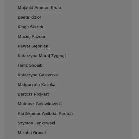
Mujahid Ammen Khan
Beata Kizior
Kinga Skrzek
Maciej Pazdan
Paweł Stępniak
Katarzyna Maraj-Zygmąt
Hafiz Shoaib
Katarzyna Gajewska
Małgorzata Kalinka
Bartosz Poskart
Mateusz Gniewkowski
Parthkumar Anilbhai Parmar
Szymon Jankowski
Mikołaj Grosel