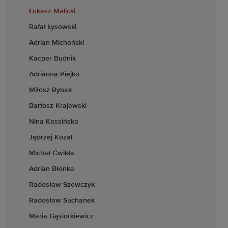
Łukasz Malicki
Rafał Łysowski
Adrian Michoński
Kacper Budnik
Adrianna Piejko
Miłosz Rybak
Bartosz Krajewski
Nina Kossińska
Jędrzej Kozal
Michał Ćwikła
Adrian Błonka
Radosław Szewczyk
Radosław Suchanek
Maria Gąsiorkiewicz