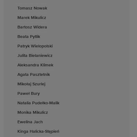
Tomasz Nowak
Marek Mikulicz
Bartosz Widera
Beata Pytlik
Patryk Wielopolski
Julita Bielaniewicz
Aleksandra Klimek
Agata Pasztetnik
Mikołaj Szurlej
Paweł Bury
Natalia Pudełko-Malik
Monika Mikulicz
Ewelina Jach
Kinga Halicka-Stępień