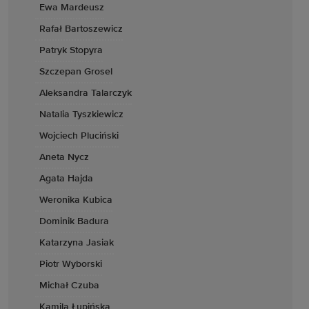
Ewa Mardeusz
Rafał Bartoszewicz
Patryk Stopyra
Szczepan Grosel
Aleksandra Talarczyk
Natalia Tyszkiewicz
Wojciech Pluciński
Aneta Nycz
Agata Hajda
Weronika Kubica
Dominik Badura
Katarzyna Jasiak
Piotr Wyborski
Michał Czuba
Kamila Łupińska