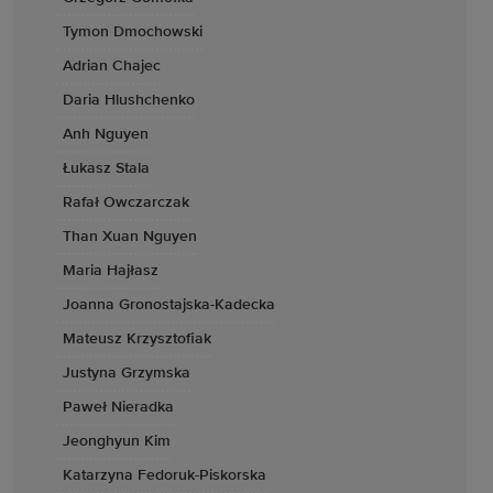
Tymon Dmochowski
Adrian Chajec
Daria Hlushchenko
Anh Nguyen
Łukasz Stala
Rafał Owczarczak
Than Xuan Nguyen
Maria Hajłasz
Joanna Gronostajska-Kadecka
Mateusz Krzysztofiak
Justyna Grzymska
Paweł Nieradka
Jeonghyun Kim
Katarzyna Fedoruk-Piskorska