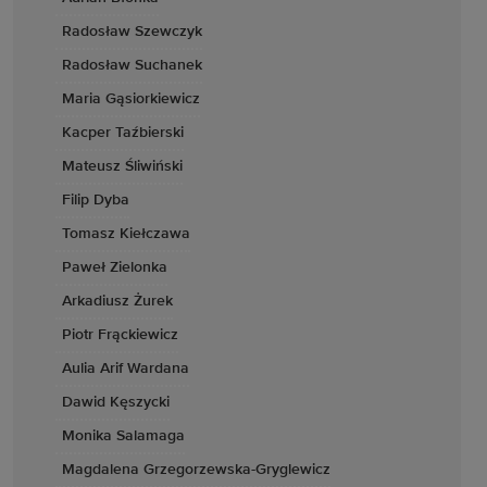
Radosław Szewczyk
Radosław Suchanek
Maria Gąsiorkiewicz
Kacper Taźbierski
Mateusz Śliwiński
Filip Dyba
Tomasz Kiełczawa
Paweł Zielonka
Arkadiusz Żurek
Piotr Frąckiewicz
Aulia Arif Wardana
Dawid Kęszycki
Monika Salamaga
Magdalena Grzegorzewska-Gryglewicz