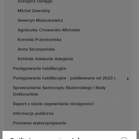
Grzegorz Derlęga
Michał Zawodny
Seweryn Malazdrewicz
Agnieszka Chowaniec-Michalak
Kornelia Przestrzelska
Anna Szczepańska
Kehinde Adekunle Adegbola
Postępowania habilitacyjne
Postępowania habilitacyjne - publikowane od 2023 r.
Sprawozdania Samorządu Studenckiego i Rady
Doktorantów
Raport o stanie zapewniania dostępności
Informacja publiczna
Ponowne wykorzystywanie
Oferty pracy