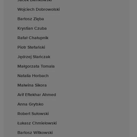
Jacek Bieńkowski
Wojciech Dobrowolski
Bartosz Zięba
Krystian Czuba
Rafał Chałupnik
Piotr Stefański
Jędrzej Stańczak
Małgorzata Tomala
Natalia Horbach
Malwina Sikora
Arif Eftekhar Ahmed
Anna Grytsko
Robert Sułowski
Łukasz Chmielowski
Bartosz Witkowski