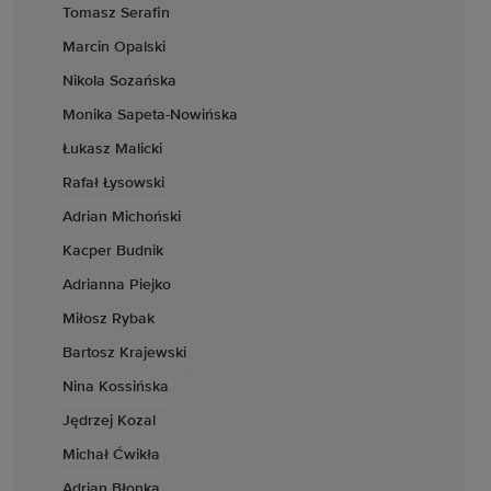
Tomasz Serafin
Marcin Opalski
Nikola Sozańska
Monika Sapeta-Nowińska
Łukasz Malicki
Rafał Łysowski
Adrian Michoński
Kacper Budnik
Adrianna Piejko
Miłosz Rybak
Bartosz Krajewski
Nina Kossińska
Jędrzej Kozal
Michał Ćwikła
Adrian Błonka