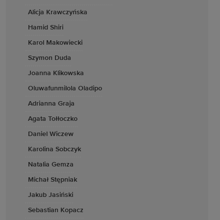
Alicja Krawczyńska
Hamid Shiri
Karol Makowiecki
Szymon Duda
Joanna Klikowska
Oluwafunmilola Oladipo
Adrianna Graja
Agata Tołłoczko
Daniel Wiczew
Karolina Sobczyk
Natalia Gemza
Michał Stępniak
Jakub Jasiński
Sebastian Kopacz