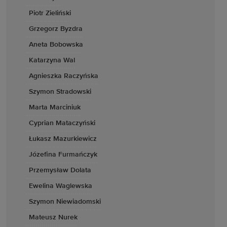
Piotr Zieliński
Grzegorz Byzdra
Aneta Bobowska
Katarzyna Wal
Agnieszka Raczyńska
Szymon Stradowski
Marta Marciniuk
Cyprian Mataczyński
Łukasz Mazurkiewicz
Józefina Furmańczyk
Przemysław Dolata
Ewelina Waglewska
Szymon Niewiadomski
Mateusz Nurek