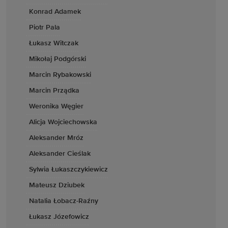
Konrad Adamek
Piotr Pala
Łukasz Witczak
Mikołaj Podgórski
Marcin Rybakowski
Marcin Prządka
Weronika Węgier
Alicja Wojciechowska
Aleksander Mróz
Aleksander Cieślak
Sylwia Łukaszczykiewicz
Mateusz Dziubek
Natalia Łobacz-Raźny
Łukasz Józefowicz