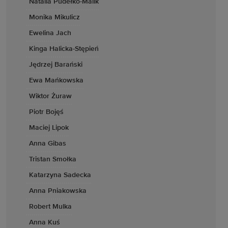
Natalia Pudełko-Malik
Monika Mikulicz
Ewelina Jach
Kinga Halicka-Stępień
Jędrzej Barański
Ewa Mańkowska
Wiktor Żuraw
Piotr Bojęś
Maciej Lipok
Anna Gibas
Tristan Smołka
Katarzyna Sadecka
Anna Pniakowska
Robert Mulka
Anna Kuś