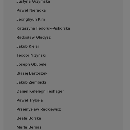
Justyna Grzymska
Paweł Nieradka
Jeonghyun Kim
Katarzyna Fedoruk-Piskorska
Radosław Gładysz
Jakub Kielar
Teodor Niżyński
Joseph Gbubele
Błażej Bartoszek
Jakub Ziembicki
Daniel Kefelegn Teshager
Paweł Trybała
Przemysław Radkiewicz
Beata Borska
Marta Bernaś