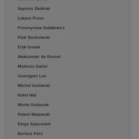
Szymon Zieliński
Łukasz Pruss
Przemysław Sobkiewicz
Piotr Bortnowski
Eryk Gralak
Aleksander de Rosset
Mateusz Gabor
Guangyan Luo
Michał Gutowski
Rafał Wal
Marta Grabarek
Paweł Majewski
Kinga Szkaradek
Bartosz Perz