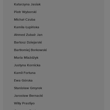
Katarzyna Jasiak
Piotr Wyborski
Michał Czuba
Kamila Łupińska
Ahmed Zubair Jan
Bartosz Dziejarski
Bartłomiej Borkowski
Maria Miażdżyk
Justyna Kornicka
Kamil Fortuna
Ewa Górska
Stanisław Gmyrek
Jarosław Bernacki
Willy Prastiyo