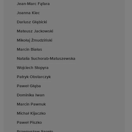
Jean-Marc Fąfara
Joanna Kiec
Dariusz Głąbicki
Mateusz Jackowski
Mikołaj Żmudziński
Marcin Białas
Natalia Suchorab-Matuszewska
Wojciech Stopyra
Patryk Obstarczyk
Paweł Głąba
Dominika Iwan
Marcin Pawnuk
Michał Kijaczko
Paweł Piszko
Przemysław Sareło