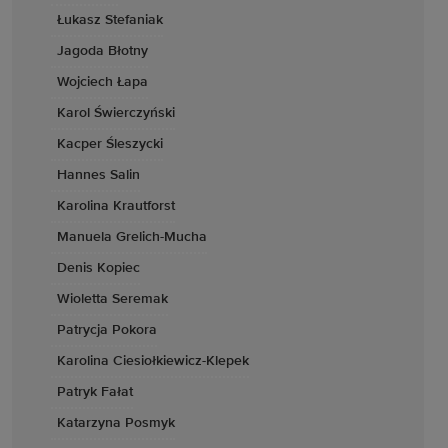
Łukasz Stefaniak
Jagoda Błotny
Wojciech Łapa
Karol Świerczyński
Kacper Śleszycki
Hannes Salin
Karolina Krautforst
Manuela Grelich-Mucha
Denis Kopiec
Wioletta Seremak
Patrycja Pokora
Karolina Ciesiołkiewicz-Klepek
Patryk Fałat
Katarzyna Posmyk