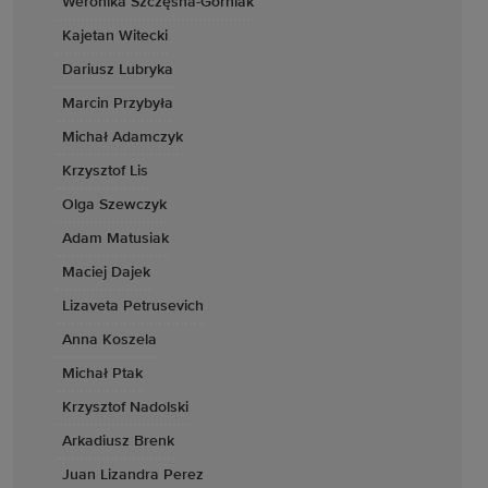
Weronika Szczęsna-Górniak
Kajetan Witecki
Dariusz Lubryka
Marcin Przybyła
Michał Adamczyk
Krzysztof Lis
Olga Szewczyk
Adam Matusiak
Maciej Dajek
Lizaveta Petrusevich
Anna Koszela
Michał Ptak
Krzysztof Nadolski
Arkadiusz Brenk
Juan Lizandra Perez