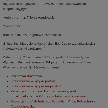
rozjazdach kolejowych o podwyższonych właściwościach
eksploatacyjnych
Autor:
mgr inż. Filip Lewandowski
Promotorzy:
prof. dr hab. inż. Zbigniew Gronostajski
dr hab. inż. Magdalena Jabłońska (Sieć Badawcza Łukasiewicz –
Instytut Metali Nieżelaznych)
Data obrony: 27 listopada 2025 r. o godz. 11:15 w budynku
Wydziału Mechanicznego nr B4 przy ul. Łukasiewicza 5 we
Wrocławiu, w sali 2.41 (
zawiadomienie
)
Rozprawa doktorska
Streszczenie w języku polskim
Streszczenie w języku angielskim
Recenzja- dr hab. inż. Dariusz Leśniak, prof.
uczelni, Akademia Górniczo-Hutnicza w Krakowie
Recenzja- prof. dr hab. inż. Sebastian Mróz, Politechnika
Częstochowska