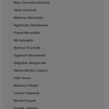
Nina Tarnowicz-Staniak
Sindu Daniarta
Mateusz Marciniak
Agnieszka Staśkiewicz
Paweł Morawiak
Ali Dahaghin
Bartosz Pruchnik
Zygmunt Stoczewski
Zbigniew Skrzypczak
Alemu Mosisa Legese
Piotr Kawa
Mateusz Fiedeń
Łukasz Pajewski
Marek Kryspin
Kamila Jóźwiak