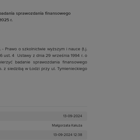
badania sprawozdania finansowego
2025 r.
. - Prawo o szkolnictwie wyższym i nauce (t.j.
 66 ust. 4 Ustawy z dnia 29 września 1994 r. o
wierzyć badanie sprawozdania finansowego
. z siedzibą w Łodzi przy ul. Tymienieckiego
13-09-2024
Małgorzata Kałuża
13-09-2024 12:38