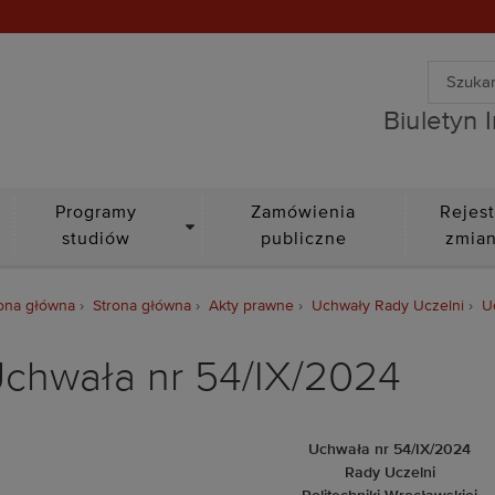
Wyszuki
Biuletyn Informacji Public
Wyszuk
Biuletyn 
DROPDOWN
Programy
Zamówienia
Rejest
studiów
publiczne
zmia
ona główna
Strona główna
Akty prawne
Uchwały Rady Uczelni
U
chwała nr 54/IX/2024
Uchwała nr 54/IX/2024
Rady Uczelni