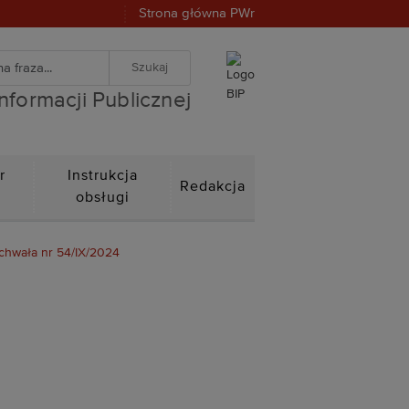
Strona główna PWr
warka
znej
iwanie zaawansowane
Informacji Publicznej
r
Instrukcja
Redakcja
n
obsługi
chwała nr 54/IX/2024