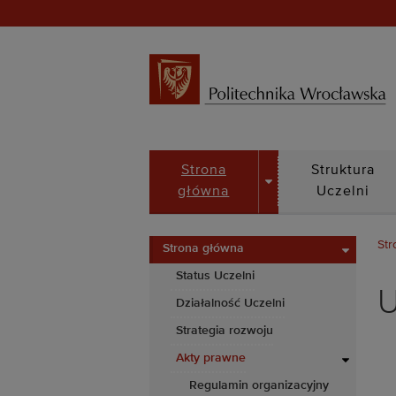
DROPDOWN
Strona
Struktura
główna
Uczelni
Str
Strona główna
Status Uczelni
U
Działalność Uczelni
Strategia rozwoju
Akty prawne
Regulamin organizacyjny