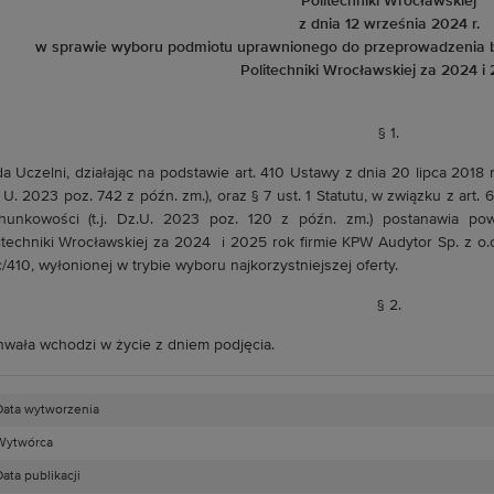
Politechniki Wrocławskiej
z dnia 12 września 2024 r.
w sprawie wyboru podmiotu uprawnionego do przeprowadzenia 
Politechniki Wrocławskiej za 2024 i 
§ 1.
a Uczelni, działając na podstawie art. 410 Ustawy z dnia 20 lipca 2018 r
 U. 2023 poz. 742 z późn. zm.), oraz § 7 ust. 1 Statutu, w związku z art.
hunkowości (t.j. Dz.U. 2023 poz. 120 z późn. zm.) postanawia po
itechniki Wrocławskiej za 2024 i 2025 rok firmie KPW Audytor Sp. z o.o
/410, wyłonionej w trybie wyboru najkorzystniejszej oferty.
§ 2.
wała wchodzi w życie z dniem podjęcia.
Data wytworzenia
Wytwórca
ata publikacji