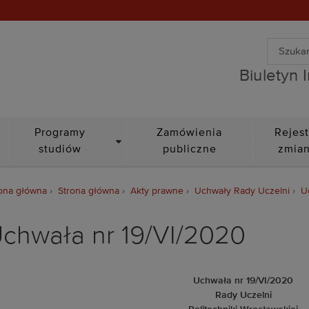
Wyszuki
Biuletyn Informacji Public
Wyszuk
Biuletyn 
DROPDOWN
Programy
Zamówienia
Rejest
studiów
publiczne
zmia
ona główna
Strona główna
Akty prawne
Uchwały Rady Uczelni
U
chwała nr 19/VI/2020
Uchwała nr 19/VI/2020
Rady Uczelni