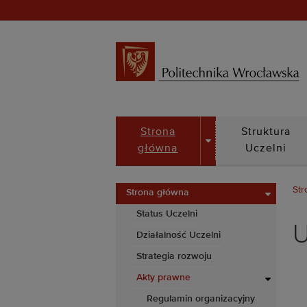
DROPDOWN
Strona
Struktura
główna
Uczelni
Str
Strona główna
Status Uczelni
U
Działalność Uczelni
Strategia rozwoju
Akty prawne
Regulamin organizacyjny