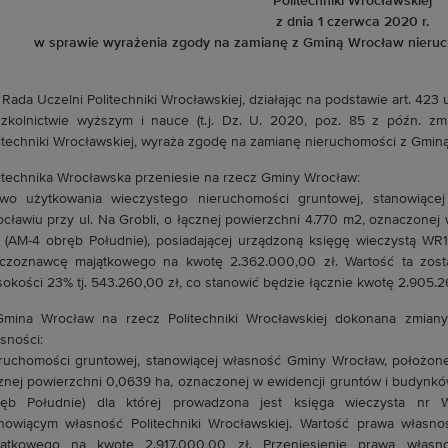
Politechniki Wrocławskiej
z dnia 1 czerwca 2020 r.
w sprawie wyrażenia zgody na zamianę z Gminą Wrocław nieru
. Rada Uczelni Politechniki Wrocławskiej, działając na podstawie art. 423
zkolnictwie wyższym i nauce (t.j. Dz. U. 2020, poz. 85 z późn. zm
itechniki Wrocławskiej, wyraża zgodę na zamianę nieruchomości z Gminą
itechnika Wrocławska przeniesie na rzecz Gminy Wrocław:
awo użytkowania wieczystego nieruchomości gruntowej, stanowiące
cławiu przy ul. Na Grobli, o łącznej powierzchni 4.770 m2, oznaczonej
 (AM-4 obręb Południe), posiadającej urządzoną księgę wieczystą WR
eczoznawcę majątkowego na kwotę 2.362.000,00 zł. Wartość ta zos
okości 23% tj. 543.260,00 zł, co stanowić będzie łącznie kwotę 2.905.2
Gmina Wrocław na rzecz Politechniki Wrocławskiej dokonana zmian
sności:
ruchomości gruntowej, stanowiącej własność Gminy Wrocław, położonej
znej powierzchni 0,0639 ha, oznaczonej w ewidencji gruntów i budynków
ręb Południe) dla której prowadzona jest księga wieczysta nr 
nowiącym własność Politechniki Wrocławskiej. Wartość prawa własn
jątkowego na kwotę 2.917.000,00 zł. Przeniesienie prawa własn