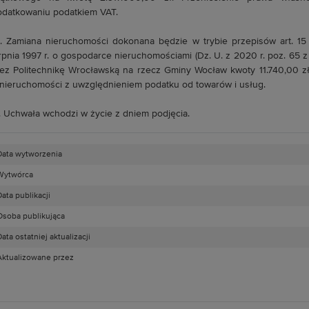
datkowaniu podatkiem VAT.
. Zamiana nieruchomości dokonana będzie w trybie przepisów art. 15 us
rpnia 1997 r. o gospodarce nieruchomościami (Dz. U. z 2020 r. poz. 65 
ez Politechnikę Wrocławską na rzecz Gminy Wocław kwoty 11.740,00 zł
nieruchomości z uwzględnieniem podatku od towarów i usług.
. Uchwała wchodzi w życie z dniem podjęcia.
Data wytworzenia
Wytwórca
ata publikacji
Osoba publikująca
ata ostatniej aktualizacji
Aktualizowane przez