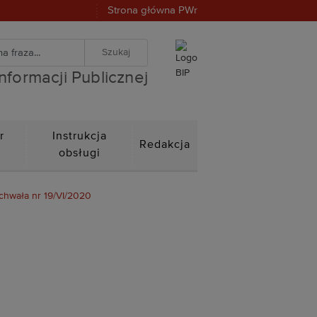
Strona główna PWr
warka
znej
iwanie zaawansowane
Informacji Publicznej
r
Instrukcja
Redakcja
n
obsługi
chwała nr 19/VI/2020