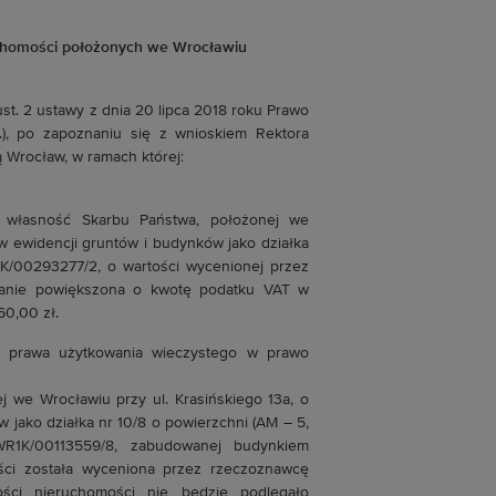
chomości położonych we Wrocławiu
 ust. 2 ustawy z dnia 20 lipca 2018 roku Prawo
.), po zapoznaniu się z wnioskiem Rektora
 Wrocław, w ramach której:
j własność Skarbu Państwa, położonej we
 w ewidencji gruntów i budynków jako działka
1K/00293277/2, o wartości wycenionej przez
tanie powiększona o kwotę podatku VAT w
60,00 zł.
y prawa użytkowania wieczystego w prawo
 we Wrocławiu przy ul. Krasińskiego 13a, o
 jako działka nr 10/8 o powierzchni (AM – 5,
WR1K/00113559/8, zabudowanej budynkiem
ości została wyceniona przez rzeczoznawcę
ości nieruchomości nie będzie podlegało